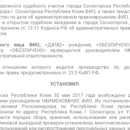
ожного судебного участка города Сосногорска Республ
ора г. Сосногорска Республики Коми ФИО, а также предс
дство по делу об административном правонарушении, ФИО,
 в открытом судебном заседании в городе Сосногорске
тренном ст. 13.11 Кодекса РФ об административных пра
ска,
ного лица
ФИО,
<ДАТА2> рождения, <ОБЕЗЛИЧЕНО>
су: <ОБЕЗЛИЧЕНО> являющегося руководителем Н
тративной ответственности,
 отношении которого ведется производство по де
ы права, предусмотренные ст. 25.5 КоАП РФ,
УСТАНОВИЛ:
орска Республики Коми 30 мая 2017 года возбуждено 
нии руководителя НАИМЕНОВАНИЕ ФИО. Из постановления
авлением Роскомнадзора по Республике Коми про
енном по адресу: Республика Коми, г. Сосногорск, ул
. 
сти порядка сбора, хранения, использования или рас
 плановой выездной проверки установлены многочисленн
спользования или распространения персональных данных, а