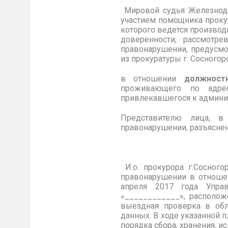
Мировой судья Железнодор
участием помощника прокур
которого ведется произво
доверенности, рассмотрев
правонарушении, предусмо
из прокуратуры г. Сосногор
в отношении
должност
проживающего по адре
привлекавшегося к админис
Представителю лица, в
правонарушении, разъяснен
И.о. прокурора г.Сосног
правонарушении в отноше
апреля 2017 года Упр
«____________», располож
выездная проверка в обла
данных. В ходе указанной
порядка сбора, хранения, и