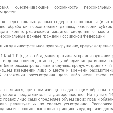
овия, обеспечивающие сохранность персональны
м доступ.
тке персональных данных содержат неполные и (или) 
ние обработки персональных данных, категории субъек
дств криптографической защиты, сведения о месте
ерсональные данные граждан Российской Федерации.
шил административное правонарушение, предусмотренное 
 25.1 КоАП РФ дело об административном правонарушении 
о ведется производство по делу об административном пр
т быть рассмотрено лишь в случаях, предусмотренных ч.3 
ащем извещении лица о месте и времени рассмотрени
об отложении рассмотрения дела либо если такое хо
 не явился, при этом извещен надлежащим образом о 
д своего представителя с доверенностью. Из пункта 
х правах лицо само определяет объем своих прав и обязан
рава, реализует их по своему усмотрению. Распоряж
 одним из основополагающих принципов судопроизводства