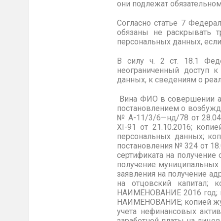
они подлежат обязательно
Согласно статье 7 Федера
обязаны не раскрывать т
персональных данных, есл
В силу ч. 2 ст. 18.1 Фе
неограниченный доступ к
данных, к сведениям о реа
Вина ФИО в совершении а
постановлением о возбужде
№ А-11/3/6—нд/78 от 28.0
XI-91 от 21.10.2016; коп
персональных данных; ко
постановления № 324 от 18
сертификата на получение
получение муниципальных с
заявления на получение ад
на отцовский капитал; к
НАИМЕНОВАНИЕ 2016 год; к
НАИМЕНОВАНИЕ; копией жур
учета нефинансовых актив
заработной платы на лицев