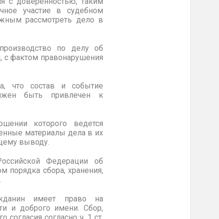
ля с доверенностью, таким
ичное участие в судебном
можным рассмотреть дело в
производство по делу об
, с фактом правонарушения
а, что состав и событие
олжен быть привлечен к
ошении которого ведется
енные материалы дела в их
ющему выводу.
 Российской Федерации об
м порядка сбора, хранения,
.
жданин имеет право на
ти и доброго имени. Сбор,
 согласия согласно ч. 1 ст.