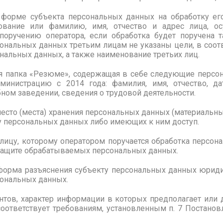
 форме субъекта персональных данных на обработку е
вание или фамилию, имя, отчество и адрес лица, о
оручению оператора, если обработка будет поручена т
сональных данных третьим лицам не указаны цели, в соот
ональных данных, а также наименование третьих лиц.
ся папка «Резюме», содержащая в себе следующие пер
министрацию с 2014 года: фамилия, имя, отчество, д
бном заведении, сведения о трудовой деятельности.
 место (места) хранения персональных данных (материальны
 персональных данных либо имеющих к ним доступ.
е лицу, которому оператором поручается обработка персон
защите обрабатываемых персональных данных.
 форма разъяснения субъекту персональных данных юриди
сональных данных.
тов, характер информации в которых предполагает или 
соответствует требованиям, установленным п. 7 Постано