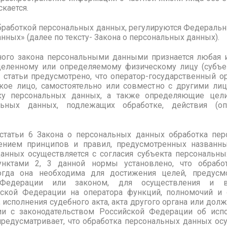
кается.
бработкой персональных данных, регулируются Федерал
ных» (далее по тексту- Закона о персональных данных).
ного закона персональными данными признается любая 
еленному или определяемому физическому лицу (субъе
статьи предусмотрено, что оператор-государственный ор
ое лицо, самостоятельно или совместно с другими ли
ку персональных данных, а также определяющие цели
льных данных, подлежащих обработке, действия (о
 статьи 6 Закона о персональных данных обработка пе
ением принципов и правил, предусмотренных назван
анных осуществляется с согласия субъекта персональны
унктами 2, 3 данной нормы установлено, что обрабо
когда она необходима для достижения целей, преду
 Федерации или законом, для осуществления и в
ской Федерации на оператора функций, полномочий и 
 исполнения судебного акта, акта другого органа или дол
ии с законодательством Российской Федерации об испо
 предусматривает, что обработка персональных данных осу