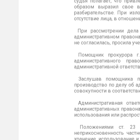
судья полагает, что прив
образом выразил свое во
разбирательстве. При изл
отсутствие лица, в отношен
При рассмотрении дела 
административном правона
не согласилась, просила уч
Помощник прокурора г. 
административного пра
административной ответств
Заслушав помощника про
производство по делу об 
совокупности в соответств
Административная ответс
административных правонар
использования или распрос
Положениями ст. 23 К
неприкосновенность частн
хранение, использование и 