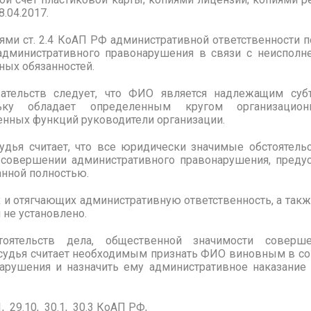
.04.2017.
иями ст. 2.4 КоАП РФ административной ответственности 
административного правонарушения в связи с неиспол
ных обязанностей.
ательств следует, что ФИО является надлежащим суб
льку обладает определенным кругом организационн
енных функций руководители организации.
удья считает, что все юридически значимые обстоятель
совершении административного правонарушения, предус
анной полностью.
 и отягчающих административную ответственность, а также
не установлено.
ельств дела, общественной значимости совершен
судья считает необходимым признать ФИО виновным в 
арушения и назначить ему административное наказание
1, 29.10, 30.1, 30.3 КоАП РФ,