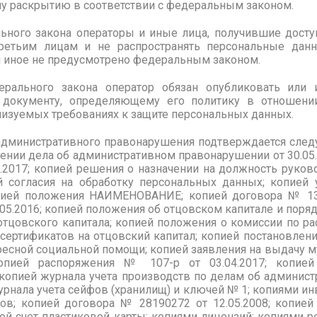
му раскрытию в соответствии с федеральным законом.
льного закона операторы и иные лица, получившие дост
ретьим лицам и не распространять персональные данн
и иное не предусмотрено федеральным законом.
дерального закона оператор обязан опубликовать или
 документу, определяющему его политику в отношени
лизуемых требованиях к защите персональных данных.
дминистративного правонарушения подтверждается след
нии дела об административном правонарушении от 30.05.
4.2017; копией решения о назначении на должность ру
ией согласия на обработку персональных данных; копией
пией положения НАИМЕНОВАНИЕ; копией договора № 131-
.05.2016; копией положения об отцовском капитале и пор
 отцовского капитала; копией положения о комиссии по р
ертификатов на отцовский капитал; копией постановления
ресной социальной помощи; копией заявления на выдачу 
опией распоряжения № 107-р от 03.04.2017; копией
опией журнала учета производств по делам об админис
нала учета сейфов (хранилищ) и ключей № 1; копиями ин
ов; копией договора № 28190272 от 12.05.2008; копией
ой счет пластиковой карты; копиями лицензий; копиями 