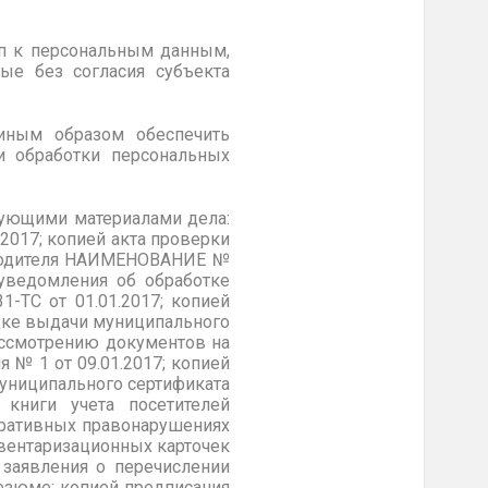
уп к персональным данным,
ые без согласия субъекта
 иным образом обеспечить
и обработки персональных
ующими материалами дела:
2017; копией акта проверки
ководителя НАИМЕНОВАНИЕ №
 уведомления об обработке
ТС от 01.01.2017; копией
ядке выдачи муниципального
ассмотрению документов на
 № 1 от 09.01.2017; копией
муниципального сертификата
 книги учета посетителей
тративных правонарушениях
вентаризационных карточек
 заявления о перечислении
резюме; копией предписания