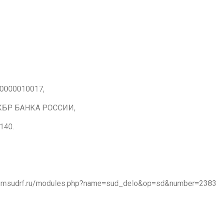
0000010017,
 КБР БАНКА РОССИИ,
140.
kbr.msudrf.ru/modules.php?name=sud_delo&op=sd&number=238