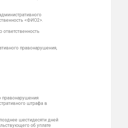
 административного
ственность <ФИО2>.
ю ответственность
ативного правонарушения,
о правонарушения
истративного штрафа в
 позднее шестидесяти дней
ельствующего об уплате