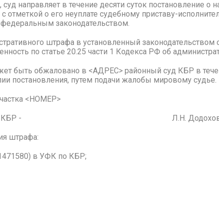
 суд направляет в течение десяти суток постановление о 
с отметкой о его неуплате судебному приставу-исполните
 федеральным законодательством.
тративного штрафа в установленный законодательством с
енность по статье 20.25 части 1 Кодекса РФ об администр
ь обжаловано в <АДРЕС> районный суд КБР в течение
пии постановления, путем подачи жалобы мировому судье.
участка <НОМЕР>
ного района КБР - Л.Н. Додохов
ия штрафа:
1471580) в УФК по КБР;