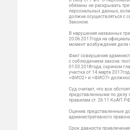
обязаны не раскрывать тре
персональных данных, есл
должна осуществляться с 
Законом.
В нарушения названных тр
20.06.2017года на официал
момент возбуждения дела 
Факт совершения админист
с соблюдением закона: по
01.03.2018года; скрином г
участка от 14 марта 2017г
<ФИО2> и <ФИО7> должнос
Суд считает, что все обст
представленными по делу п
правилам ст. 26.11 КоАП РФ
Оценив представленные до
административного правонар
Срок давности привлечения