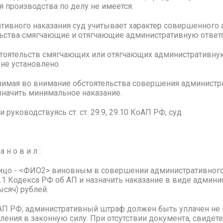
 производства по делу не имеется.
тивного наказания суд учитывает характер совершенного
льства смягчающие и отягчающие административную ответ
стоятельств смягчающих или отягчающих административну
не установлено.
нимая во внимание обстоятельства совершения администр
значить минимальное наказание.
руководствуясь ст. ст. 29.9, 29.10 КоАП РФ, суд
 и л :
цо - <ФИО2> виновным в совершении административног
ч.1 Кодекса РФ об АП и назначить наказание в виде админ
ысяч) рублей.
КоАП РФ, административный штраф должен быть уплачен не
вления в законную силу. При отсутствии документа, свидет