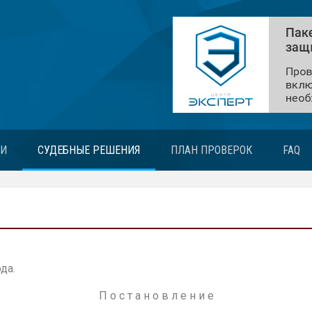
ЬИ
СУДЕБНЫЕ РЕШЕНИЯ
ПЛАН ПРОВЕРОК
FAQ
да.
П о с т а н о в л е н и е