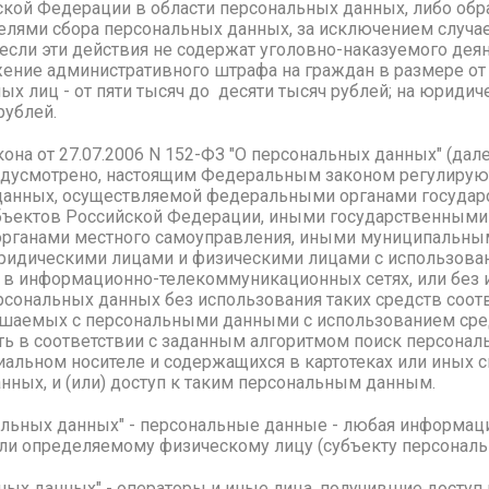
ской Федерации в области персональных данных, либо обр
елями сбора персональных данных, за исключением случа
 если эти действия не содержат уголовно-наказуемого дея
ние административного штрафа на граждан в размере от 
ых лиц - от пяти тысяч до десяти тысяч рублей; на юридиче
рублей.
она от 27.07.2006 N 152-ФЗ "О персональных данных" (далее
едусмотрено, настоящим Федеральным законом регулируют
данных, осуществляемой федеральными органами государс
бъектов Российской Федерации, иными государственными 
органами местного самоуправления, иными муниципальным
ридическими лицами и физическими лицами с использова
е в информационно-телекоммуникационных сетях, или без 
ерсональных данных без использования таких средств соотв
ршаемых с персональными данными с использованием сред
ть в соответствии с заданным алгоритмом поиск персонал
альном носителе и содержащихся в картотеках или иных 
нных, и (или) доступ к таким персональным данным.
нальных данных" - персональные данные - любая информаци
ли определяемому физическому лицу (субъекту персональ
льных данных" - операторы и иные лица, получившие досту