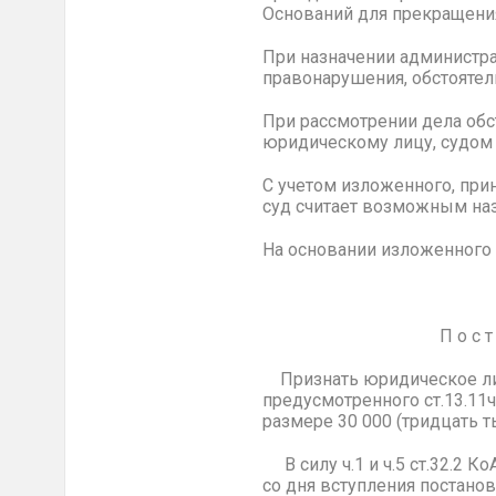
Оснований для прекращения
При назначении администра
правонарушения, обстояте
При рассмотрении дела об
юридическому лицу, судом 
С учетом изложенного, при
суд считает возможным на
На основании изложенного и 
П о с т а н о в
Признать юридическое ли
предусмотренного ст.13.11
размере 30 000 (тридцать т
В силу ч.1 и ч.5 ст.32.2 
со дня вступления постано