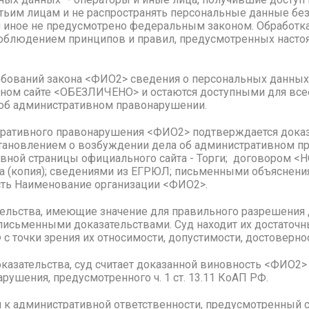
тьим лицам и не распространять персональные данные без
и иное не предусмотрено федеральным законом. Обработк
соблюдением принципов и правил, предусмотренных нас
ебований закона <ФИО2> сведения о персональных данн
ьном сайте <ОБЕЗЛИЧЕНО> и остаются доступными для все
об административном правонарушении.
ративного правонарушения <ФИО2> подтверждается дока
становлением о возбуждении дела об административном п
лавной страницы официального сайта - Торги; договором 
ода (копия); сведениями из ЕГРЮЛ; письменными объясне
ть Наименование организации <ФИО2>.
оятельства, имеющие значение для правильного разрешени
исьменными доказательствами. Суд находит их достаточн
 с точки зрения их относимости, допустимости, достовернос
казательства, суд считает доказанной виновность <ФИО2
ушения, предусмотренного ч. 1 ст. 13.11 КоАП РФ.
 к административной ответственности, предусмотренный ст.