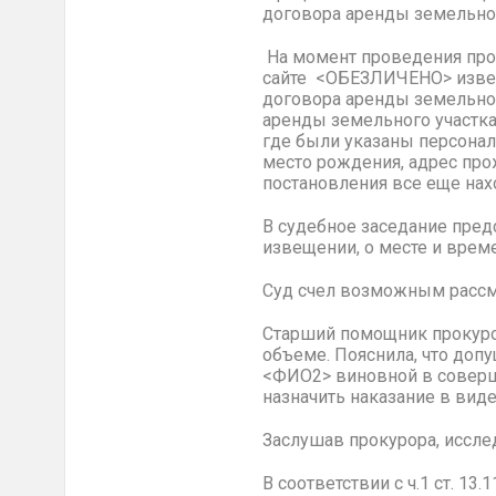
договора аренды земельног
На момент проведения про
сайте <ОБЕЗЛИЧЕНО> извещ
договора аренды земельно
аренды земельного участк
где были указаны персонал
место рождения, адрес пр
постановления все еще нах
В судебное заседание пред
извещении, о месте и врем
Суд счел возможным рассмо
Старший помощник прокуро
объеме. Пояснила, что доп
<ФИО2> виновной в соверше
назначить наказание в вид
Заслушав прокурора, иссле
В соответствии с ч.1 ст. 1