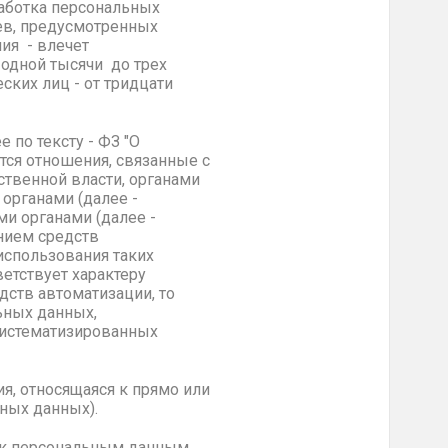
аботка персональных
ев, предусмотренных
ния - влечет
одной тысячи до трех
ских лиц - от тридцати
 по тексту - ФЗ "О
ся отношения, связанные с
твенной власти, органами
органами (далее -
и органами (далее -
нием средств
использования таких
етствует характеру
ств автоматизации, то
ьных данных,
систематизированных
я, относящаяся к прямо или
ных данных).
п к персональным данным,