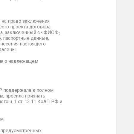
 на право заключения
сто проекта договора
а, заключенный с <ФИО4>,
, паспортные данные,
ынесения настоящего
далены.
ния о надлежащем
Р поддержала в полном
а, просила признать
 ч. 1 ст. 13.11 КоАП РФ и
м.
не предусмотренных