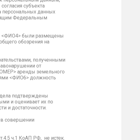
 согласия субъекта
а персональных данных
тоящим Федеральным
ых <ФИО4> были размещены
общего обозрения на
зательствами, полученными
равонарушении от
<НОМЕР> аренды земельного
ниями <ФИО6> должность
я дела подтверждены
ыми и оценивает их по
ти и достаточности.
> в совершении
4.5 ч.1 КоАП РФ, не истек.