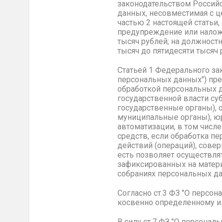
законодательством Россий
данных, несовместимая с ц
частью 2 настоящей статьи,
предупреждение или наложе
тысяч рублей; на должностн
тысяч до пятидесяти тысяч 
Статьей 1 Федерального зак
персональных данных") пр
обработкой персональных 
государственной власти су
государственные органы), 
муниципальные органы), ю
автоматизации, в том числ
средств, если обработка п
действий (операций), сове
есть позволяет осуществля
зафиксированных на матери
собраниях персональных да
Согласно ст.3 ФЗ "О персо
косвенно определенному и
В силу ст.7 ФЗ "О персона