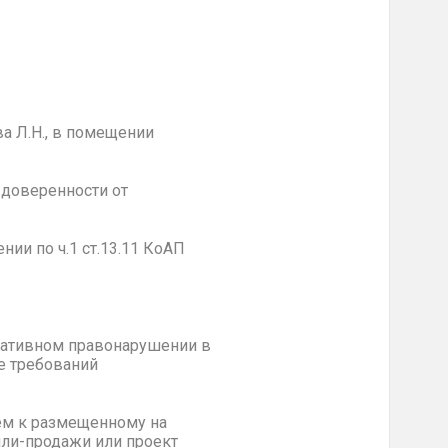
 Л.Н., в помещении
доверенности от
ии по ч.1 ст.13.11 КоАП
ративном правонарушении в
ие требований
ием к размещенному на
пли-продажи или проект