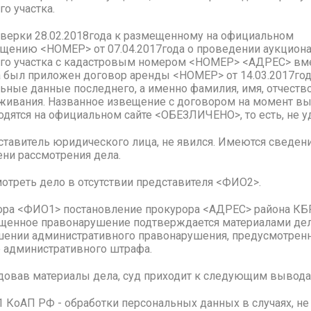
о участка.
верки 28.02.2018года к размещенному на официальном
ению <НОМЕР> от 07.04.2017года о проведении аукциона
го участка с кадастровым номером <НОМЕР> <АДРЕС> вме
а был приложен договор аренды <НОМЕР> от 14.03.2017год
ьные данные последнего, а именно фамилия, имя, отчество
оживания. Названное извещение с договором на момент в
одятся на официальном сайте <ОБЕЗЛИЧЕНО>, то есть, не у
ставитель юридического лица, не явился. Имеются сведе
ени рассмотрения дела.
треть дело в отсутствии представителя <ФИО2>.
ра <ФИО1> постановление прокурора <АДРЕС> района КБ
ущенное правонарушение подтверждается материалами дел
нии административного правонарушения, предусмотренного
е административного штрафа.
довав материалы дела, суд приходит к следующим вывода
3.11 КоАП РФ - обработки персональных данных в случаях, 