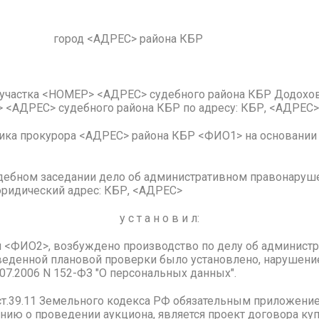
 город <АДРЕС> района КБР
участка <НОМЕР> <АДРЕС> судебного района КБР Додохова
> <АДРЕС> судебного района КБР по адресу: КБР, <АДРЕС>
ика прокурора <АДРЕС> района КБР <ФИО1> на основании 
ебном заседании дело об административном правонарушен
ридический адрес: КБР, <АДРЕС>
у с т а н о в и л:
ии <ФИО2>, возбуждено производство по делу об админист
проведенной плановой проверки было установлено, нарушен
07.2006 N 152-ФЗ "О персональных данных".
2ст.39.11 Земельного кодекса РФ обязательным приложен
ию о проведении аукциона, является проект договора ку