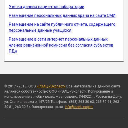
Утечка данных пациентов лаборатории
Размещение персональных данных врача на сайте СМИ
Размещение на сайте публичного отчета, содержащего
персональные данные учащихся
Размещение в сети интернет персональных данных
членов ревизионной комиссии без согласия субъектов
ПДн
© 2017 - 2018, ООО
«РЭАЦ «Эксперт»
Все материалы на данном сайте
являются собственностью ООО «РЭАЦ «Эксперт». Копирование и
использование в любых целях – запрещено. 344022, г. Ростов-на-Дону,
ул. Станиславского, 167/25 Телефоны: (863) 263-30-63, 263-30-61, 263-
30-81, 263-30-84 Электронная почта:
info@centr.expert