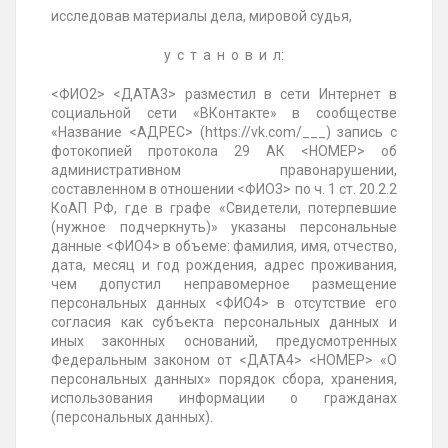
исследовав материалы дела, мировой судья,
у с т а н о в и л:
<ФИО2> <ДАТА3> разместил в сети Интернет в
социальной сети «ВКонтакте» в сообществе
«Название <АДРЕС> (https://vk.com/___) запись с
фотокопией протокола 29 АК <НОМЕР> об
административном правонарушении,
составленном в отношении <ФИО3> по ч. 1 ст. 20.2.2
КоАП РФ, где в графе «Свидетели, потерпевшие
(нужное подчеркнуть)» указаны персональные
данные <ФИО4> в объеме: фамилия, имя, отчество,
дата, месяц и год рождения, адрес проживания,
чем допустил неправомерное размещение
персональных данных <ФИО4> в отсутствие его
согласия как субъекта персональных данных и
иных законных оснований, предусмотренных
Федеральным законом от <ДАТА4> <НОМЕР> «О
персональных данных» порядок сбора, хранения,
использования информации о гражданах
(персональных данных).