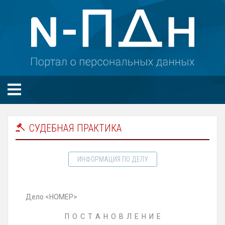
СУДЕБНАЯ ПРАКТИКА
ИНФОРМАЦИЯ ПО ДЕЛУ
Дело <НОМЕР>
П О С Т А Н О В Л Е Н И Е