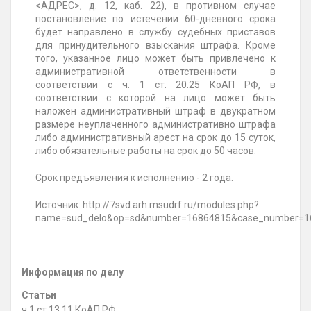
<АДРЕС>, д. 12, каб. 22), в противном случае
постановление по истечении 60-дневного срока
будет направлено в службу судебных приставов
для принудительного взыскания штрафа. Кроме
того, указанное лицо может быть привлечено к
административной ответственности в
соответствии с ч. 1 ст. 20.25 КоАП РФ, в
соответствии с которой на лицо может быть
наложен административный штраф в двукратном
размере неуплаченного административно штрафа
либо административный арест на срок до 15 суток,
либо обязательные работы на срок до 50 часов.
Срок предъявления к исполнению - 2 года.
Источник: http://7svd.arh.msudrf.ru/modules.php?
name=sud_delo&op=sd&number=16864815&case_number=1
Информация по делу
Статьи
ч.1 ст.13.11 КоАП РФ