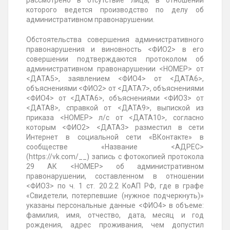
рассмотрено в отсутствие лица, в отношении
которого ведется производство по делу об
административном правонарушении.
Обстоятельства совершения административного
правонарушения и виновность <ФИО2> в его
совершении подтверждаются протоколом об
административном правонарушении <НОМЕР> от
<ДАТА5>, заявлением <ФИО4> от <ДАТА6>,
объяснениями <ФИО2> от <ДАТА7>, объяснениями
<ФИО4> от <ДАТА6>, объяснениями <ФИО3> от
<ДАТА8>, справкой от <ДАТА9>, выпиской из
приказа <НОМЕР> л/с от <ДАТА10>, согласно
которым <ФИО2> <ДАТА3> разместил в сети
Интернет в социальной сети «ВКонтакте» в
сообществе «Название <АДРЕС>
(https://vk.com/__) запись с фотокопией протокола
29 АК <НОМЕР> об административном
правонарушении, составленном в отношении
<ФИО3> по ч. 1 ст. 20.2.2 КоАП РФ, где в графе
«Свидетели, потерпевшие (нужное подчеркнуть)»
указаны персональные данные <ФИО4> в объеме:
фамилия, имя, отчество, дата, месяц и год
рождения, адрес проживания, чем допустил