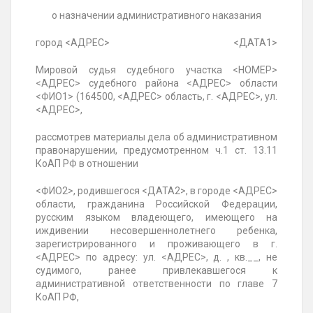
о назначении административного наказания
город <АДРЕС> <ДАТА1>
Мировой судья судебного участка <НОМЕР>
<АДРЕС> судебного района <АДРЕС> области
<ФИО1> (164500, <АДРЕС> область, г. <АДРЕС>, ул.
<АДРЕС>,
рассмотрев материалы дела об административном
правонарушении, предусмотренном ч.1 ст. 13.11
КоАП РФ в отношении
<ФИО2>, родившегося <ДАТА2>, в городе <АДРЕС>
области, гражданина Российской Федерации,
русским языком владеющего, имеющего на
иждивении несовершеннолетнего ребенка,
зарегистрированного и проживающего в г.
<АДРЕС> по адресу: ул. <АДРЕС>, д. , кв.__, не
судимого, ранее привлекавшегося к
административной ответственности по главе 7
КоАП РФ,