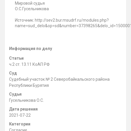
Мировой судья
О.С.Гусельникова
Источник: http://sev2.bur.msudrf.ru/modules.php?
name=sud_delo&op=sd&number=37398265&delo_id=150000
Информация по делу
Статьи
ч.2 ст. 13.11 КоАП РФ
Суд
Судебный участок № 2 Северобайкальского района
Республики Бурятия
Судья
Гусельникова О.С.
Дата решения
2021-07-22
Категории
Согласие