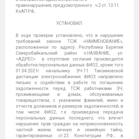
правонарушения, предусмотренного ч.2 ст. 13.11
КоАП РФ,
УСТАНОВИЛ:
В ходе проверки установлено, что в нарушение
требований закона ТСЖ «НАИМЕНОВАНИЕ»,
расположенное по адресу: Республика Бурятия
Северобайкальский район п.НАЗВАНИЕ, ул.
<АДРЕС> в отсутствие согласия производится
обработка персональных данных
ФИО2.
, кроме того
01.04.2021г. начальнику ЭЧ-11 Таксимовской
дистанции электроснабжения
ФИО3
направлено
письмо о содействии в работе по погашению
задолженности перед ТСЖ работниками ЭЧ,
проживающими в домах, обслуживаемых
товариществом, с указанием фамилий, имен и
отчеств должников и размеров задолженностей, в
том числе ФИО2
,
т.е. произведена передача
персональных данных последнего, что влечет
нарушение прав граждан на неприкосновенность
частной жизни, личную и семейную тайну,
гарантированных ст.23 Конституции РФ., в