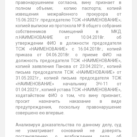
правонарушением согласна, вину признает в
полном объеме; копию паспорта; копией
извещения межрайонного прокурора от
15.06.2021г. председателю ТСЖ «НАИМЕНОВАНИЕ»;
копией выписки из протокола
№ 8
общего собрания
собственников помещений в МКД
п.НАИМЕНОВАНИЕ от 10.04.2018г. об
утверждении
ФИО в должности председателя
ТСЖ
«НАИМЕНОВАНИЕ» с 16.04.2018г.; копией
приказа от 04.06.2018г. о приеме
ФИО на
должность председателя ТСЖ
«НАИМЕНОВАНИЕ»,
копией заявления Панова от 23.04.2021г., копией
письма председателя ТСЖ «НАИМЕНОВАНИЕ» от
31.05.2021г., копией письма председателя ТСЖ
«НАИМЕНОВАНИЕ» начальнику ЭЧ-11 от
01.04.2021г., копией устава ТСЖ «НАИМЕНОВАНИЕ»,
ходатайством
ФИО о том, что
вину признает,
просит назначить наказание в виде
предупреждения, поскольку правонарушение
совершено ею впервые.
Анализируя доказательства по данному делу, суд
не усматривает оснований не доверять
постановлению о возбуждении дела об