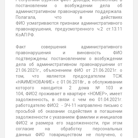
постановлении о возбуждении дела об
административном правонарушении поддержала.
Полагала, что в действиях
ФИО
усматриваются
признаки административного
правонарушения, предусмотренного ч.2 ст.13.11
КоАП РФ.
Факт совершения административного
правонарушения и виновность
ФИО
подтверждены
: постановлением о возбуждении
дела об административном правонарушении от
21.06.2021г., объяснением
ФИО от 21.06
.2021г. о
том, что является председателем ТСЖ
«НАИМЕНОВАНИЕ» с 01.06.2018г., в обслуживании
которого находится 2 дома
№103
и
104,
ФИО2
проживает в квартире <НОМЕР>, имеет
задолженность, в связи с чем ею 01.04.2021г.
работодателю ФИО2 - ЭЧ-11 направлено письмо с
просьбой об оказании содействия в погашении
задолженности с указанием фамилии и инициалов
ФИО2 и размера его задолженности, при этом
согласие на обработку персональных
данных
ФИО
товариществом не получено, с