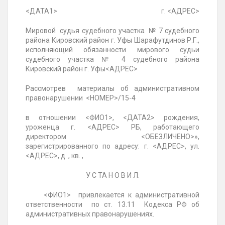
<ДАТА1> г. <АДРЕС>
Мировой судья судебного участка
№ 7 судебного
района Кировский район г. Уфы Шарафутдинов Р.Г.,
исполняющий обязанности мирового судьи
судебного участка № 4 судебного района
Кировский район г. Уфы
<АДРЕС>
Рассмотрев материалы об административном
правонарушении <НОМЕР>/15-4
в отношении <ФИО1>, <ДАТА2> рождения,
уроженца г. <АДРЕС> РБ, работающего
директором <ОБЕЗЛИЧЕНО>»,
зарегистрированного по адресу: г. <АДРЕС>, ул.
<АДРЕС>, д. , кв. ,
У С ТА Н О В И Л:
<ФИО1> привлекается к административной
ответственности по ст. 13.11 Кодекса РФ об
административных правонарушениях.