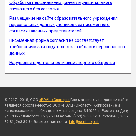
Обработка персональных данных муниципального
служащего без согласия
Размещение на сайте образовательного учреждения
персональных данных учеников без письменного
согласия законных представителей
Письменная форма согласия не соответствует
требованиям законодательства в области персональных
данных
Нарушения в деятельности акционерного общества
© 2017 - 2018, ООО
«РЭАЦ «Эксперт»
Все материалы на данном сайте
являются собственностью ООО «РЭАЦ «Эксперт». Копирование и
использование в любых целях – запрещено. 344022, г. Ростов-на-Дону,
ул. Станиславского, 167/25 Телефоны: (863) 263-30-63, 263-30-61, 263-
30-81, 263-30-84 Электронная почта:
info@centr.expert