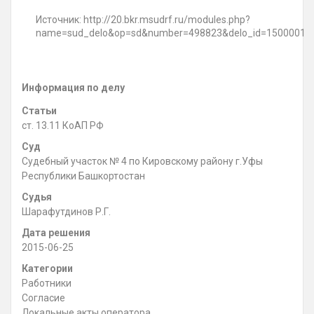
Источник: http://20.bkr.msudrf.ru/modules.php?
name=sud_delo&op=sd&number=498823&delo_id=1500001
Информация по делу
Статьи
ст. 13.11 КоАП РФ
Суд
Судебный участок № 4 по Кировскому району г.Уфы
Республики Башкортостан
Судья
Шарафутдинов Р.Г.
Дата решения
2015-06-25
Категории
Работники
Согласие
Локальные акты оператора