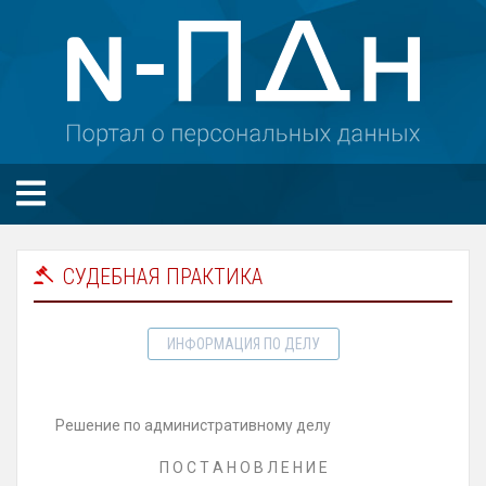
СУДЕБНАЯ ПРАКТИКА
ИНФОРМАЦИЯ ПО ДЕЛУ
Решение по административному делу
П О С Т А Н О В Л Е Н И Е