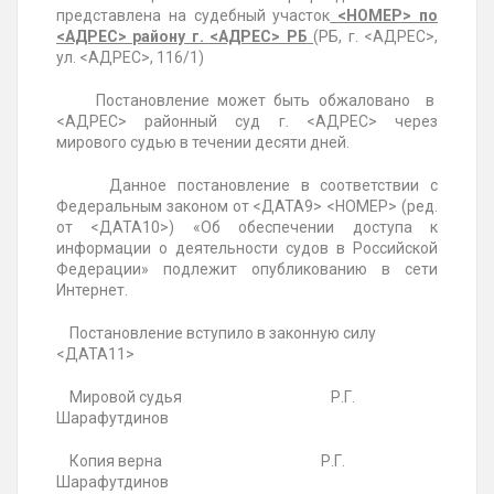
представлена на судебный участок
<НОМЕР>
по
<АДРЕС> району г. <АДРЕС> РБ
(РБ, г. <АДРЕС>,
ул. <АДРЕС>, 116/1)
Постановление может быть обжаловано в
<АДРЕС> районный суд г. <АДРЕС> через
мирового судью в течении десяти дней.
Данное постановление в соответствии с
Федеральным законом от <ДАТА9> <НОМЕР> (ред.
от <ДАТА10>) «Об обеспечении доступа к
информации о деятельности судов в Российской
Федерации» подлежит опубликованию в сети
Интернет.
Постановление вступило в законную силу
<ДАТА11>
Мировой судья
Р.Г.
Шарафутдинов
Копия верна
Р.Г.
Шарафутдинов