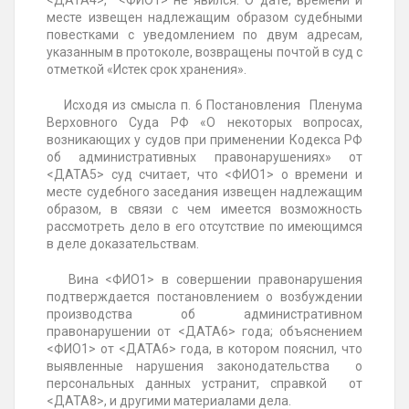
<ДАТА4>, <ФИО1> не явился. О дате, времени и
месте извещен надлежащим образом судебными
повестками с уведомлением по двум адресам,
указанным в протоколе, возвращены почтой в суд с
отметкой «Истек срок хранения».
Исходя из смысла п. 6 Постановления Пленума
Верховного Суда РФ «О некоторых вопросах,
возникающих у судов при применении Кодекса РФ
об административных правонарушениях» от
<ДАТА5> суд считает, что <ФИО1> о времени и
месте судебного заседания извещен надлежащим
образом, в связи с чем имеется возможность
рассмотреть дело в его отсутствие по имеющимся
в деле доказательствам.
Вина <ФИО1> в совершении правонарушения
подтверждается постановлением о возбуждении
производства об административном
правонарушении от <ДАТА6> года; объяснением
<ФИО1> от <ДАТА6> года, в котором пояснил, что
выявленные нарушения законодательства о
персональных данных устранит, справкой от
<ДАТА8>, и другими материалами дела.