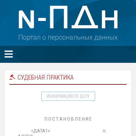
СУДЕБНАЯ ПРАКТИКА
ИНФОРМАЦИЯ ПО ДЕЛУ
П О С Т А Н О В Л Е Н И Е
<ДАТА1> п.