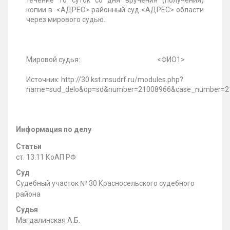
течение 10 суток со дня вручения (получения)
копии в <АДРЕС> районный суд <АДРЕС> области
через мирового судью.
Мировой судья: <ФИО1>
Источник: http://30.kst.msudrf.ru/modules.php?
name=sud_delo&op=sd&number=21008966&case_number=21
Информация по делу
Статьи
ст. 13.11 КоАП РФ
Суд
Судебный участок № 30 Красносельского судебного
района
Судья
Магдалинская А.Б.