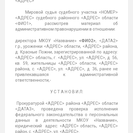
<АДРЕС>
Мировой судья судебного участка <НОМЕР>
<АДРЕС> судебного районного <АДРЕС> области
<ФИО1>, рассмотрев материал об
административном правонарушении в отношении:
директора МКОУ «Название»
<ФИО2>
, <ДАТА2>
г.р., уроженки <АДРЕС> области, <АДРЕС> района,
д. Красные Пожни, зарегистрированной по адресу:
<АДРЕС> область, г. <АДРЕС>, ул. <АДРЕС>, д. 56,
кв. 59, жительницы <АДРЕС> области, <АДРЕС>
района, с. <АДРЕС>, ул. <АДРЕС>, д. 36, ранее не
привлекавшаяся к административной
ответственности,-
У С Т А Н О В И Л:
Прокуратурой <АДРЕС> района <АДРЕС> области
<ДАТА3>, проведена проверка исполнения
федерального законодательства о персональных
данных в деятельности МКОУ «Название»,
юридический адрес: <АДРЕС> область, <АДРЕС>
район, с. <АДРЕС>, ул. <АДРЕС>.