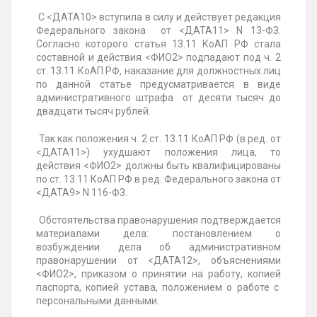
С <ДАТА10> вступила в силу и действует редакция
Федерального закона от <ДАТА11> N 13-ФЗ.
Согласно которого статья 13.11 КоАП РФ стала
составной и действия <ФИО2> подпадают под ч. 2
ст. 13.11 КоАП РФ, наказание для должностных лиц
по данной статье предусматривается в виде
административного штрафа от десяти тысяч до
двадцати тысяч рублей.
Так как положения ч. 2 ст. 13.11 КоАП РФ (в ред. от
<ДАТА11>) ухудшают положения лица, то
действия <ФИО2> должны быть квалифицированы
по ст. 13.11 КоАП РФ в ред. Федерального закона от
<ДАТА9> N 116-ФЗ.
Обстоятельства правонарушения подтверждается
материалами дела: постановлением о
возбуждении дела об административном
правонарушении от <ДАТА12>, объяснениями
<ФИО2>, приказом о принятии на работу, копией
паспорта, копией устава, положением о работе с
персональными данными.