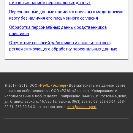
с использованием персональных данных
Персональные данные пациента внесены в медицинскую
карту без наличия его письменного согласия
Обработка персональных данных родственников
пайщиков
Отсутствие согласий работников и локального акта,
регламентирующего обработку персональных данных
© 2017 - 2018, ООО
«РЭАЦ «Эксперт»
Все материалы на данном сайте
являются собственностью ООО «РЭАЦ «Эксперт». Копирование и
использование в любых целях – запрещено. 344022, г. Ростов-на-Дону,
ул. Станиславского, 167/25 Телефоны: (863) 263-30-63, 263-30-61, 263-
30-81, 263-30-84 Электронная почта:
info@centr.expert