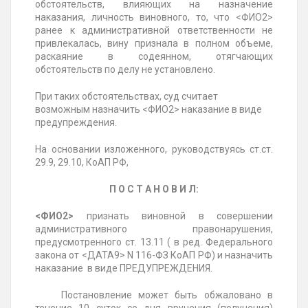
обстоятельств, влияющих на назначение
наказания, личность виновного, то, что <ФИО2>
ранее к административной ответственности не
привлекалась, вину признала в полном объеме,
раскаяние в содеянном, отягчающих
обстоятельств по делу не установлено.
При таких обстоятельствах, суд считает
возможным назначить <ФИО2> наказание в виде
предупреждения.
На основании изложенного, руководствуясь ст.ст.
29.9, 29.10, КоАП РФ,
П О С Т А Н О В И Л:
<ФИО2>
признать виновной в совершении
административного правонарушения,
предусмотренного ст. 13.11 ( в ред. Федерального
закона от <ДАТА9> N 116-ФЗ КоАП РФ) и назначить
наказание в виде ПРЕДУПРЕЖДЕНИЯ.
Постановление может быть обжаловано в