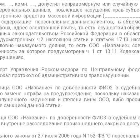
, пом. _, комн. __, допустил неправомерную или случайную
 персональных данных, повлекшее нарушение прав субъ
ектронные средства массовой информации (____________
, содержащие персональные данные клиентов, в объеме
фона, адрес электронной почты, то есть осуществил обр
енных законодательством Российской Федерации в област
дусмотренных ч.2 настоящей статьи и статьей 17.13 нас
ловно наказуемого деяния, то есть ООО «Название» с
енность за которое предусмотрена ч. 1 ст. 13.11 Кодекс
рушениях.
перт Управления Роскомнадзора по Центральному фед
ржал протокол об административном правонарушении.
ица ООО «Название» по доверенности ФИО2 в судебное
а о замене штрафа на предупреждение, поскольку наказа
допущенного нарушения и степени вины ООО, либо прос
е санкцией данной статьи.
ца ООО «Название» по доверенности ФИО3 в судебном з
внутренне расследование произошедшего, закрыло доступ
ного закона от 27 июля 2006 года N 152-ФЗ "О персональн