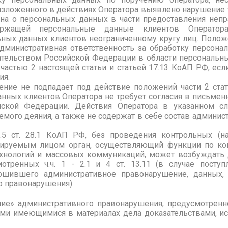
изложенного в действиях Оператора выявлено нарушение тр
кона о персональных данных в части предоставления неп
ержащей персональные данные клиентов Оператор
ных данных клиентов неограниченному кругу лиц. Положе
министративная ответственность за обработку персонал
тельством Российской Федерации в области персональн
частью 2 настоящей статьи и статьей 17.13 КоАП РФ, есл
ия.
е не подпадает под действие положений части 2 стат
нных клиентов Оператора не требует согласия в письмен
йской Федерации. Действия Оператора в указанном с
емого деяния, а также не содержат в себе состав админи
3.5 ст. 28.1 КоАП РФ, без проведения контрольных (н
лируемым лицом орган, осуществляющий функции по ко
хнологий и массовых коммуникаций, может возбуждать
отренных ч.ч. 1 - 2.1 и 4 ст. 13.11 (в случае посту
ршившего административное правонарушение, данных
о правонарушения).
» административного правонарушения, предусмотренног
ми имеющимися в материалах дела доказательствами, и