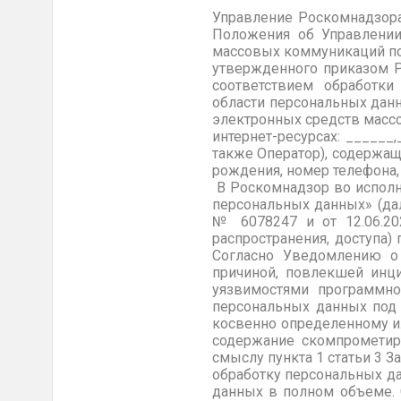
Управление Роскомнадзора
Положения об Управлении
массовых коммуникаций по
утвержденного приказом Р
соответствием обработки
области персональных дан
электронных средств масс
интернет-ресурсах: _____
также Оператор), содержащ
рождения, номер телефона,
В Роскомнадзор во исполне
персональных данных» (дал
№ 6078247 и от 12.06.20
распространения, доступа
Согласно Уведомлению о 
причиной, повлекшей инци
уязвимостями программно
персональных данных под
косвенно определенному и
содержание скомпрометир
смыслу пункта 1 статьи 3 
обработку персональных да
данных в полном объеме. 