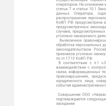
оператором. На основании 
статьи 7 и статьи 10.1 За
данных Оператора, сод
распространение персональ
КоАП РФ предусмотрена ад
предусмотренных законода
случаев, предусмотренных 
уголовно наказуемого деян
Выявленное правонарушени
обработка персональных да
законодательством Росси
признаков уголовно наказу
по ст.17.13 КоАП РФ.
В соответствии с п.1 ч.
взаимодействии с контро
связи, информационных те
правонарушениях, предусм
юридического лица, сове
события административног
Совершение ООО «Название
подтверждается следующи
заседании: