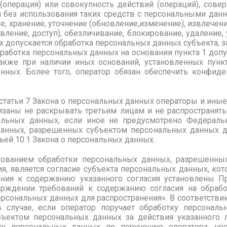
(операция) или совокупность действий (операций), сов
 без использования таких средств с персональными данн
е, хранение, уточнение (обновление,изменение), извлечени
авление, доступ), обезличивание, блокирование, удаление
ых допускается обработка персональных данных субъекта, з
работка персональных данных на основании пункта 1 допус
акже при наличии иных оснований, установленных пункт
нных. Более того, оператор обязан обеспечить конфид
статьи 7 Закона о персональных данных операторы и иные
заны не раскрывать третьим лицам и не распространят
нальных данных, если иное не предусмотрено Федераль
анных, разрешенных субъектом персональных данных д
ьей 10.1 Закона о персональных данных.
ованием обработки персональных данных, разрешенны
я, является согласие субъекта персональных данных, ко
ания к содержанию указанного согласия установлены 
ерждении требований к содержанию согласия на обрабо
сональных данных для распространения». В соответствии 
 случае, если оператор поручает обработку персональ
бъектом персональных данных за действия указанного л
у персональных данных по поручению оператора, нес