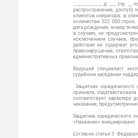
__________, д. __, стр. _
распространение, доступ)
клиентов оператора, в эл
количестве 522 000 строк
дата рождения, номер теле
в случаях, не предусмотр
исключением случаев, пре
действия не содержат уго
правонарушение, ответств
административных правона
Ведущий специалист экс
судебном заседании подде
Защитник юридического л
признала, ходатайствовал
соответствует характеру 
наказание, предусмотренно
Защитник юридического ли
«Название» инициировано 
Согласно статье 3 Федераль