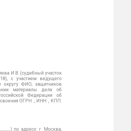
ва И.В. (судебный участок
18), с участием ведущего
у округу ФИО, защитников
ании материалы дела об
Российской Федерации об
воения ОГРН: , ИНН: , КПП:
___) по адресу: г. Москва,