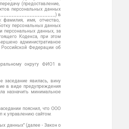
 передачу (предоставление,
ектов персональных данных
______________________) в
: фамилия, имя, отчество,
аботку персональных данных
и персональных данных, за
тоящего Кодекса, при этом
овершено административное
а Российской Федерации об
еральному округу ФИО1 в
 заседание явилась, вину
ние в виде предупреждения
ила назначить минимальное
аседании пояснил, что ООО
 к управлению сайтом.
ых данных" (далее - Закон о