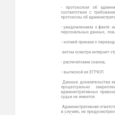
- протоколом об админи
соответствии с требован
протоколы об администрат
- уведомлением о факте не
персональных данных, повл
- копией приказа о перевод
-актом осмотра интернет-с
- распечатками сканов,
- выпиской из ЕГРЮЛ.
Данные доказательства я
процессуально закреп
административных правона
судьи не имеется.
Административная ответств
в случаях, не предусмотре