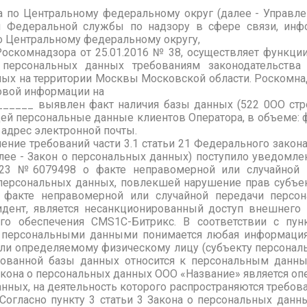
 по Центральному федеральному округ (далее - Управлен
 Федеральной службы по надзору в сфере связи, инф
 Центральному федеральному округу,
оскомнадзора от 25.01.2016 № 38, осуществляет функции
 персональных данных требованиям законодательств
ных на территории Москвы Московской области. Роскомна
овой информации на
_,______ выявлен факт наличия базы данных (522 0ОО стр
ей персональные данные клиентов Оператора, в объеме: фа
 адрес электронной почты.
ние требований части 3.1 статьи 21 Федерального закона
ее - Закон о персональных данных) поступило уведомлен
23 №6079498 о факте неправомерной или случайной п
) персональных данных, повлекшей нарушение прав субъе
факте неправомерной или случайной передачи персо
дент, является несанкционированный доступ внешнего 
го обеспечения CMS1C-Битрикс. В соответствии с пун
 персональными данными понимается любая информация,
ли определяемому физическому лицу (субъекту персональн
ованной базы данных относится к персональным данны
Закона о персональных данных ООО «Название» является 
нных, на деятельность которого распространяются требов
Согласно пункту 3 статьи 3 Закона о персональных данн