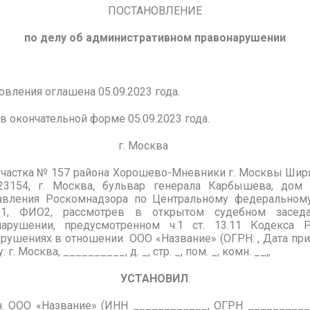
ПОСТАНОВЛЕНИЕ
по делу об административном правонарушении
овления оглашена 05.09.2023 года.
в окончательной форме 05.09.2023 года.
23 года г. Москва
участка № 157 района Хорошево-Мневники г. Москвы Ширяе
23154, г. Москва, бульвар генерала Карбышева, дом 
равления Роскомнадзора по Центральному федеральном
1, ФИО2, рассмотрев в открытом судебном засед
нарушении, предусмотренном ч.1 ст. 13.11 Кодекса 
ушениях в отношении ООО «Название» (ОГРН: , Дата прис
г. Москва, __________, д. _, стр. _, пом. _, комн. __,,
УСТАНОВИЛ
:
ин. ООО «Название» (ИНН ____________, ОГРН ___________