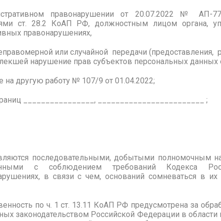
стративном правонарушении от 20.07.2022 № АП-77
иями ст. 28.2 КоАП РФ, должностным лицом органа, уп
ивных правонарушениях,
правомерной или случайной передачи (предоставления, р
екшей нарушение прав субъектов персональных данных от
е на другую работу № 107/9 от 01.04.2022;
траниц ________________, ________________________ ;
вляются последовательными, добытыми полномочным н
ленными с соблюдением требований Кодекса Ро
рушениях, в связи с чем, оснований сомневаться в их
енность по ч. 1 ст. 13.11 КоАП РФ предусмотрена за обр
нных законодательством Российской Федерации в области