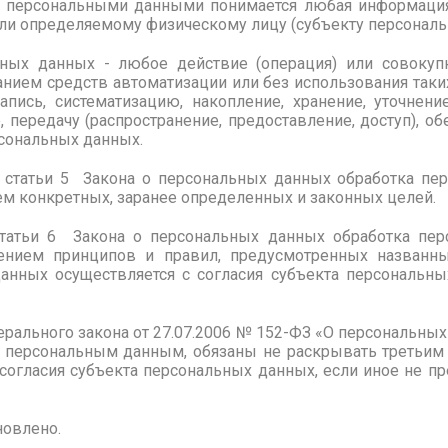
 персональными данными понимается любая информация
ли определяемому физическому лицу (субъекту персональ
ных данных - любое действие (операция) или совокупн
нием средств автоматизации или без использования таки
апись, систематизацию, накопление, хранение, уточнение
, передачу (распространение, предоставление, доступ), об
сональных данных.
2 статьи 5 Закона о персональных данных обработка п
м конкретных, заранее определенных и законных целей.
 статьи 6 Закона о персональных данных обработка пе
ением принципов и правил, предусмотренных назван
анных осуществляется с согласия субъекта персональны
дерального закона от 27.07.2006 № 152-ФЗ «О персональны
к персональным данным, обязаны не раскрывать третьим 
согласия субъекта персональных данных, если иное не 
новлено.