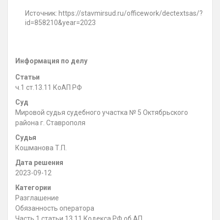
Источник: https://stavmirsud.ru/officework/dectextsas/?
id=858210&year=2023
Информация по делу
Статьи
ч.1 ст.13.11 КоАП РФ
Суд
Мировой судья судебного участка № 5 Октябрьского
района г. Ставрополя
Судья
Кошманова Т.П.
Дата решения
2023-09-12
Категории
Разглашение
Обязанность оператора
Часть 1 статьи 13.11 Кодекса РФ об АП