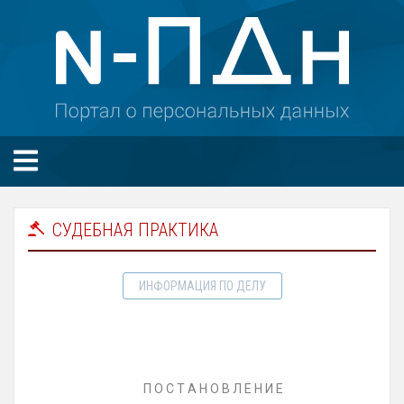
СУДЕБНАЯ ПРАКТИКА
ИНФОРМАЦИЯ ПО ДЕЛУ
П О С Т А Н О В Л Е Н И Е