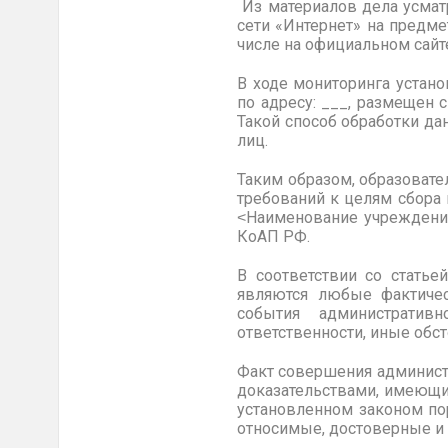
Из материалов дела усматр
сети «Интернет» на предм
числе на официальном сайт
В ходе мониторинга устано
по адресу: ___, размещен 
Такой способ обработки д
лиц.
Таким образом, образоват
требований к целям сбора 
˂Наименование учреждения
КоАП РФ.
В соответствии со стать
являются любые фактичес
события административн
ответственности, иные обс
Факт совершения администр
доказательствами, имеющи
установленном законом пор
относимые, достоверные и д