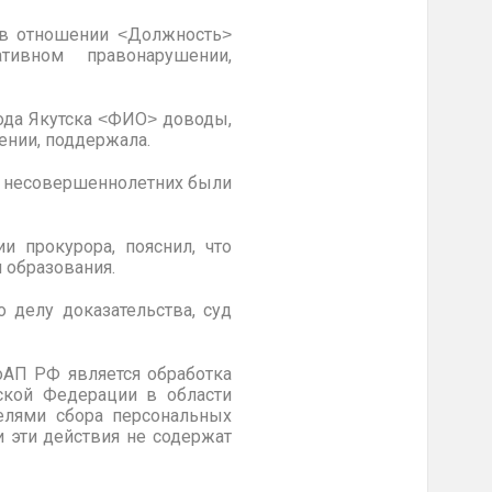
. в отношении ˂Должность˃
ивном правонарушении,
рода Якутска ˂ФИО˃ доводы,
ении, поддержала.
е несовершеннолетних были
 прокурора, пояснил, что
 образования.
 делу доказательства, суд
оАП РФ является обработка
ской Федерации в области
елями сбора персональных
и эти действия не содержат