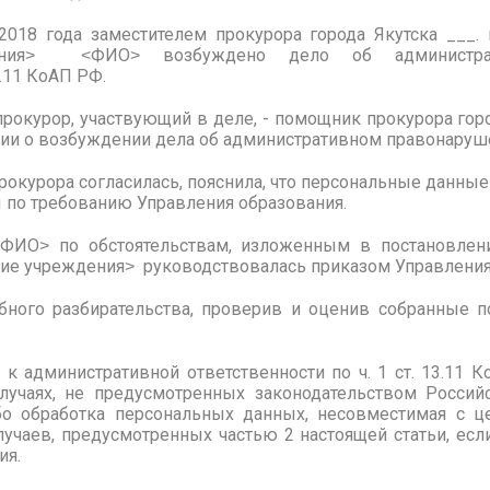
 2018 года заместителем прокурора города Якутска ___
ения˃ ˂ФИО˃ возбуждено дело об администрат
3.11 КоАП РФ.
прокурор, участвующий в деле, - помощник прокурора го
ии о возбуждении дела об административном правонаруш
рокурора согласилась, пояснила, что персональные данны
 по требованию Управления образования.
ФИО˃ по обстоятельствам, изложенным в постановлении
е учреждения˃ руководствовалась приказом Управления
бного разбирательства, проверив и оценив собранные по
 административной ответственности по ч. 1 ст. 13.11 К
лучаях, не предусмотренных законодательством Россий
бо обработка персональных данных, несовместимая с ц
учаев, предусмотренных частью 2 настоящей статьи, есл
ия.