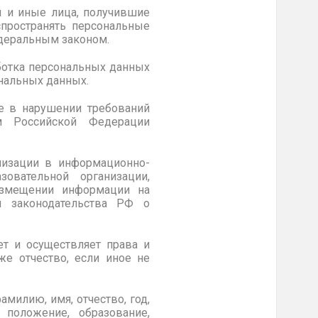
ы и иные лица, получившие
пространять персональные
едеральным законом.
аботка персональных данных
ональных данных.
ые в нарушении требований
ом Российской Федерации
низации в информационно-
овательной организации,
азмещении информации на
й законодательства РФ о
ет и осуществляет права и
е отчество, если иное не
милию, имя, отчество, год,
 положение, образование,