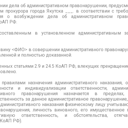
ии дела об административном правонарушении, предусмот
м прокурора города Якутска ___. в соответствии с требо
ия о возбуждении дела об административном право
КоАП РФ.
составленным в установленном административным за
т вину ˂ФИО˃ в совершении административного правонару
овленной и полностью доказанной.
енных статьями 2.9 и 24.5 КоАП РФ, влекущих прекращение
новлено.
 правилами назначения административного наказания, 
рности и индивидуализации ответственности, админ
тивного правонарушения назначается в пределах, 
венность за данное административное правонарушение, в с
административного наказания физическому лицу учитываю
вонарушения, личность виновного, его имущественное п
тивную ответственность, и обстоятельства, отягч
1 КоАП РФ).