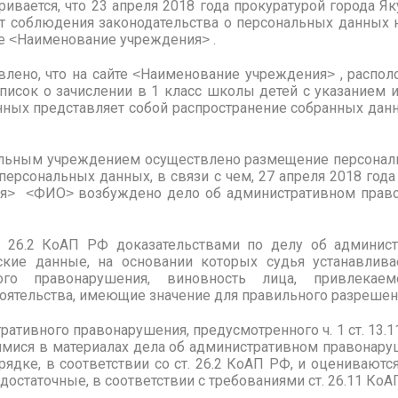
ивается, что 23 апреля 2018 года прокуратурой города Я
ет соблюдения законодательства о персональных данных 
е ˂Наименование учреждения˃ .
влено, что на сайте ˂Наименование учреждения˃ , распо
список о зачислении в 1 класс школы детей с указанием и
анных представляет собой распространение собранных дан
ельным учреждением осуществлено размещение персона
персональных данных, в связи с чем, 27 апреля 2018 го
˃ ˂ФИО˃ возбуждено дело об административном правона
ей 26.2 КоАП РФ доказательствами по делу об админис
кие данные, на основании которых судья устанавливае
ого правонарушения, виновность лица, привлекае
тоятельства, имеющие значение для правильного разрешен
ативного правонарушения, предусмотренного ч. 1 ст. 13.
мися в материалах дела об административном правонару
ядке, в соответствии со ст. 26.2 КоАП РФ, и оцениваютс
остаточные, в соответствии с требованиями ст. 26.11 КоА