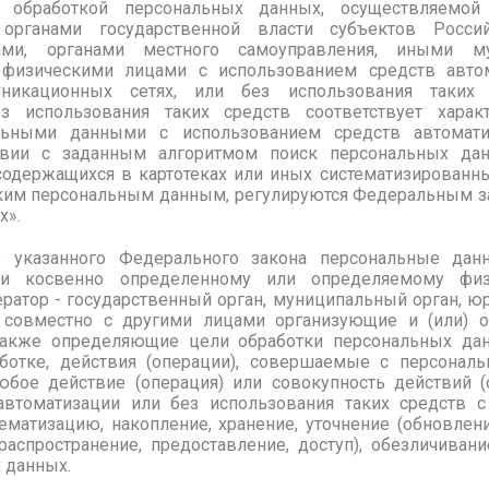
 обработкой персональных данных, осуществляемо
, органами государственной власти субъектов Росс
ами, органами местного самоуправления, иными м
физическими лицами с использованием средств автом
уникационных сетях, или без использования таких 
 использования таких средств соответствует характ
ьными данными с использованием средств автоматиз
твии с заданным алгоритмом поиск персональных да
содержащихся в картотеках или иных систематизированн
таким персональным данным, регулируются Федеральным за
х».
3 указанного Федерального закона персональные дан
и косвенно определенному или определяемому физ
ератор - государственный орган, муниципальный орган, ю
и совместно с другими лицами организующие и (или) 
также определяющие цели обработки персональных дан
ботке, действия (операции), совершаемые с персонал
бое действие (операция) или совокупность действий 
автоматизации или без использования таких средств 
тематизацию, накопление, хранение, уточнение (обновлени
распространение, предоставление, доступ), обезличивани
 данных.