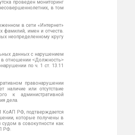
кутска проведен мониторинг
несовершеннолетних, в том
ложенном в сети «Интернет»
х фамилий, имен и отчеств.
ных неопределенному кругу
льных данных с нарушением
да в отношении ˂Должность˃
рушении по ч. 1 ст. 13.11
тративном правонарушении
т наличие или отсутствие
мого к административной
ия дела.
11 КоАП РФ, подтверждается
шении, которые получены в
я судом в совокупности как
П РФ.