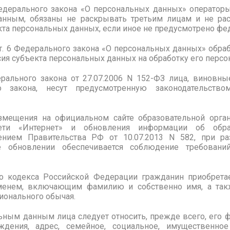
Федерального закона «О персональных данных» оператор
анным, обязаны не раскрывать третьим лицам и не рас
кта персональных данных, если иное не предусмотрено ф
1 ст. 6 Федерального закона «О персональных данных» обр
асия субъекта персональных данных на обработку его перс
ерального закона от 27.07.2006 N 152-ФЗ лица, виновн
о закона, несут предусмотренную законодательств
змещения на официальном сайте образовательной орга
ети «Интернет» и обновления информации об образ
ением Правительства РФ от 10.07.2013 N 582, при р
 обновлении обеспечивается соблюдение требовани
го кодекса Российской Федерации гражданин приобрета
менем, включающим фамилию и собственно имя, а такж
ционального обычая.
ьным данным лица следует относить, прежде всего, его фа
дения, адрес, семейное, социальное, имущественное