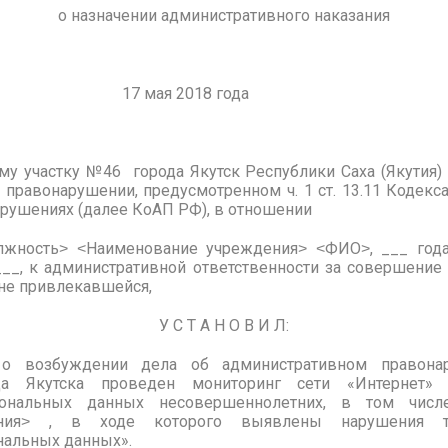
о назначении административного наказания
 17 мая 2018 года
му участку №46 города Якутск Республики Саха (Якутия) 
 правонарушении, предусмотренном ч. 1 ст. 13.11 Кодекс
рушениях (далее КоАП РФ), в отношении
лжность˃ ˂Наименование учреждения˃ ˂ФИО˃, ___ года
__, к административной ответственности за совершение
 не привлекавшейся,
У С Т А Н О В И Л:
 о возбуждении дела об административном правона
ода Якутска проведен мониторинг сети «Интернет»
сональных данных несовершеннолетних, в том чис
ения˃ , в ходе которого выявлены нарушения тр
нальных данных».