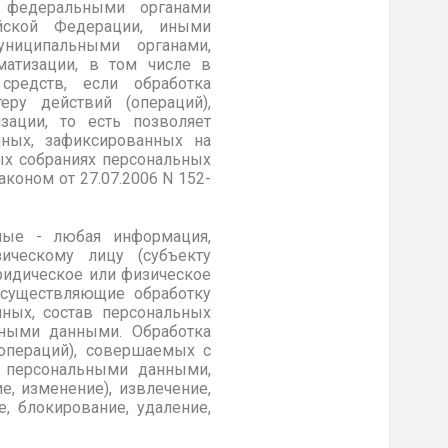
й федеральными органами
ийской Федерации, иными
униципальными органами,
атизации, в том числе в
средств, если обработка
еру действий (операций),
ации, то есть позволяет
нных, зафиксированных на
ых собраниях персональных
коном от 27.07.2006 N 152-
ные - любая информация,
ическому лицу (субъекту
ридическое или физическое
осуществляющие обработку
ных, состав персональных
ьными данными. Обработка
(операций), совершаемых с
с персональными данными,
е, изменение), извлечение,
е, блокирование, удаление,