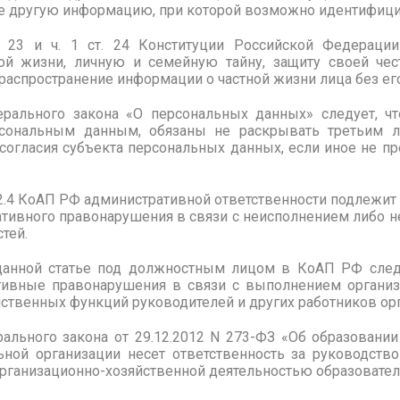
же другую информацию, при которой возможно идентифици
т. 23 и ч. 1 ст. 24 Конституции Российской Федерац
ой жизни, личную и семейную тайну, защиту своей чес
распространение информации о частной жизни лица без его
рального закона «О персональных данных» следует, чт
сональным данным, обязаны не раскрывать третьим л
согласия субъекта персональных данных, если иное не 
 2.4 КоАП РФ административной ответственности подлежит
тивного правонарушения в связи с неисполнением либо
тей.
анной статье под должностным лицом в КоАП РФ следу
ивные правонарушения в связи с выполнением организ
ственных функций руководителей и других работников ор
ерального закона от 29.12.2012 N 273-ФЗ «Об образовани
ьной организации несет ответственность за руководство 
организационно-хозяйственной деятельностью образовател