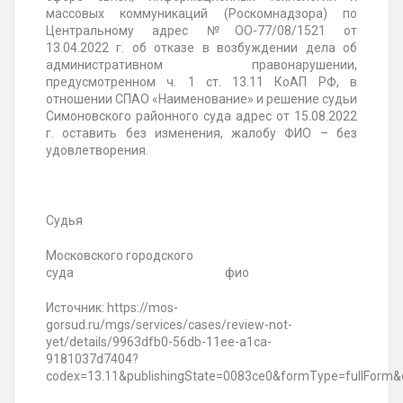
массовых коммуникаций (Роскомнадзора) по
Центральному адрес №ОО-77/08/1521 от
13.04.2022 г. об отказе в возбуждении дела об
административном правонарушении,
предусмотренном ч. 1 ст. 13.11 КоАП РФ, в
отношении СПАО «Наименование» и решение судьи
Симоновского районного суда адрес от 15.08.2022
г. оставить без изменения, жалобу ФИО – без
удовлетворения.
Судья
Московского городского
суда фио
Источник: https://mos-
gorsud.ru/mgs/services/cases/review-not-
yet/details/9963dfb0-56db-11ee-a1ca-
9181037d7404?
codex=13.11&publishingState=0083ce0&formType=fullForm