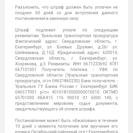
Разъяснить, что штраф должен быть уплачен не
позднее 60 дней со дня вступления данного
постановления в законную силу.
Штраф подлежит уплате по следующим
реквизитам
: Уральская транспортная прокуратура
Фактический адрес: Свердловская область, г.
Екатеринбург, ул. Боевых Дружин, д.26/ ул.
Шейнкмана, Д.15Д Юридический адрес: 620014,
Свердловская область, г. Екатеринбург, ул.
Хохрякова, д.5 Реквизиты: ИНН 6671233692 КПП
667101001 Получатель платежа - УФК по
Свердловской области (Уральская транспортная
прокуратура, л/сч 04621860230) Банк получателя -
Уральское ГУ Банка России г. Екатеринбург БИК
046577001 р/сч 40101810500000010010 ОКТМО
65701000
КБК415 116 90010 01 6000 140, с
представлением мировому судье документа,
свидетельствующего об оплате штрафа.
Постановление
может быть обжаловано в течение
10 дней с момента получения или вручения его
копии в Октябрьский районный суд г.Екатеринбурга