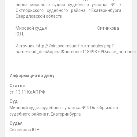
через мирового судью судебного участка № 7
Октябрьского судебного района г.Екатеринбурга
Свердловской области
.
Мировой судья
Ситникова
Ю.Н.
Источник: http://7okt.svd.msudrf.ru/modules.php?
name=sud_delo&op=sd&number=118493709&case_number=1
Информация по делу
Статьи
ст. 13.11 КоАП РФ
Суд
Мировой судья судебного участка № 4 Октябрьского
судебного района г. Екатеринбурга
Судья
Ситникова Ю.Н.