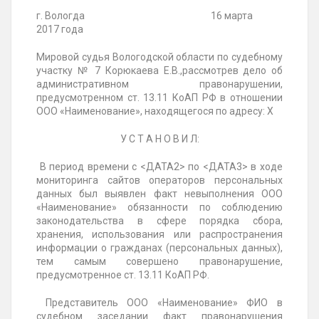
г.
Вологда 16 марта
2017 года
Мировой судья Вологодской области по судебному
участку № 7 Корюкаева Е.В.,
рассмотрев дело об
административном правонарушении,
предусмотренном ст. 13.11 КоАП РФ в отношении
ООО «Наименование», находящегося по адресу: Х
У С Т А Н О В И Л:
В период времени с <ДАТА2> по <ДАТА3> в ходе
мониторинга сайтов операторов персональных
данных был выявлен факт невыполнения ООО
«Наименование» обязанности по соблюдению
законодательства в сфере порядка сбора,
хранения, использования или распространения
информации о гражданах (персональных данных),
тем самым совершено правонарушение,
предусмотренное ст. 13.11 КоАП РФ.
Представитель ООО «
Наименование» ФИО в
судебном
заседании факт правонарушения