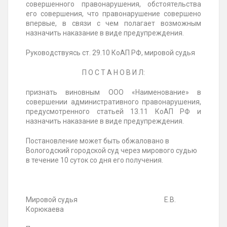
совершенного правонарушения, обстоятельства
его совершения, что правонарушение совершено
впервые, в связи с чем полагает возможным
назначить наказание в виде предупреждения.
Руководствуясь ст. 29.10 КоАП РФ, мировой судья
П О С Т А Н О В И Л:
признать виновным ООО «Наименование» в
совершении административного правонарушения,
предусмотренного статьей 13.11 КоАП РФ и
назначить наказание в виде предупреждения.
Постановление может быть
обжаловано в
Вологодский городской
суд через мирового судью
в течение 10 суток со дня его получения.
Мировой судья
Е.В.
Корюкаева