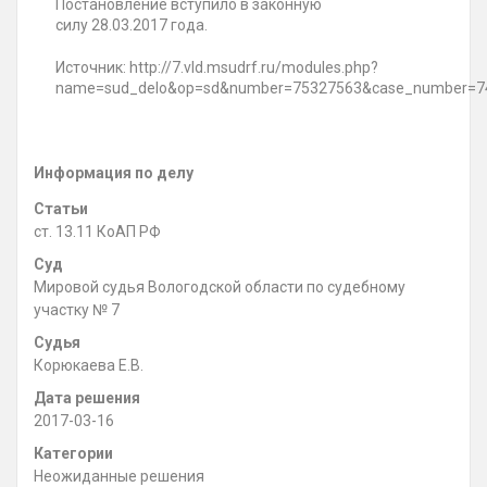
Постановление вступило в законную
силу
28.03.2017 года.
Источник: http://7.vld.msudrf.ru/modules.php?
name=sud_delo&op=sd&number=75327563&case_number=74
Информация по делу
Статьи
ст. 13.11 КоАП РФ
Суд
Мировой судья Вологодской области по судебному
участку № 7
Судья
Корюкаева Е.В.
Дата решения
2017-03-16
Категории
Неожиданные решения