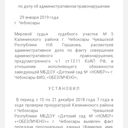
по делу об административном правонарушении
29 января 2019 года
г.
Чебоксары
Мировой судья судебного
участка №5
Калининского района г. Чебоксары Чувашской
Республики Н.И. Горшкова
, рассмотрев
административное дело по факту совершения
административного правонарушения,
предусмотренного ч.1 ст.13.11 КоАП РФ, в
отношении исполняющего обязанности
заведующей
МБДОУ «Детский сад № <НОМЕР>» г.
Чебоксары ФИО, <ОБЕЗЛИЧЕНО>
,
У С Т А Н О В И Л:
В период
с 10 по 21 декабря 2018 года 7
года в
ходе проверки прокуратурой
Калининского района
г.Чебоксары Чувашской
Республики
МБДОУ
«Детский сад №<НОМЕР>
«<ОБЕЗЛИЧЕНО>» г.
Чебоксары
выявлен факт
передачи персональных данных (фамилия, имя,