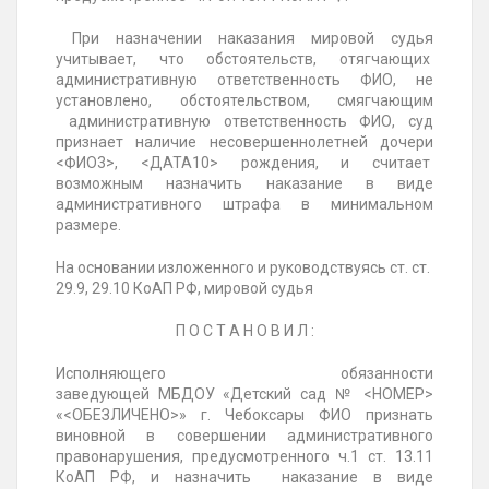
При назначении наказания мировой судья
учитывает, что обстоятельств, отягчающих
административную ответственность ФИО, не
установлено, обстоятельством, смягчающим
административную ответственность ФИО, суд
признает наличие несовершеннолетней дочери
<ФИО3>, <ДАТА10> рождения, и считает
возможным назначить наказание в виде
административного штрафа в минимальном
размере.
На основании изложенного и руководствуясь ст. ст.
29.9, 29.10 КоАП РФ, мировой судья
П О С Т А Н О В И Л :
Исполняющего обязанности
заведующей
МБДОУ
«Детский сад № <НОМЕР>
«<ОБЕЗЛИЧЕНО>» г.
Чебоксары
ФИО признать
виновной в совершении административного
правонарушения, предусмотренного ч.1 ст. 13.11
КоАП РФ, и назначить наказание в виде