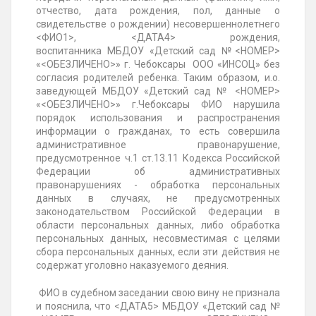
отчество, дата рождения, пол, данные о
свидетельстве о рождении) несовершеннолетнего
<ФИО1>, <ДАТА4> рождения,
воспитанника
МБДОУ
«Детский сад №<НОМЕР>
«<ОБЕЗЛИЧЕНО>» г.
Чебоксары
ООО «ИНСОЦ» без
согласия родителей ребенка. Таким образом, и.о.
заведующей
МБДОУ
«Детский сад № <НОМЕР>
«<ОБЕЗЛИЧЕНО>» г.
Чебоксары
ФИО нарушила
порядок использования и распространения
информации о гражданах, то есть совершила
административное правонарушение,
предусмотренное ч.1 ст.13.11
Кодекса
Российской
Федерации об административных
правонарушениях - обработка персональных
данных в случаях, не предусмотренных
законодательством Российской Федерации в
области персональных данных, либо обработка
персональных данных, несовместимая с целями
сбора персональных данных, если эти действия не
содержат уголовно наказуемого деяния.
ФИО в судебном заседании свою вину не признала
и пояснила, что <ДАТА5>
МБДОУ
«Детский сад №