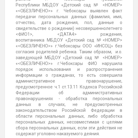
Республики
МБДОУ
«Детский сад № <НОМЕР>
«<ОБЕЗЛИЧЕНО>» г.
Чебоксары
выявлен факт
передачи персональных данных (фамилия, имя,
отчество, дата рождения, пол, данные о
свидетельстве о рождении) несовершеннолетнего
<ФИО1>, <ДАТА4> рождения,
воспитанника
МБДОУ
«Детский сад №<НОМЕР>
«<ОБЕЗЛИЧЕНО>» г.
Чебоксары
ООО «ИНСОЦ» без
согласия родителей ребенка. Таким образом, и.о.
заведующей
МБДОУ
«Детский сад № <НОМЕР>
«<ОБЕЗЛИЧЕНО>» г.
Чебоксары
ФИО нарушила
порядок использования и распространения
информации о гражданах, то есть совершила
административное правонарушение,
предусмотренное ч.1 ст.13.11
Кодекса
Российской
Федерации об административных
правонарушениях - обработка персональных
данных в случаях, не предусмотренных
законодательством Российской Федерации в
области персональных данных, либо обработка
персональных данных, несовместимая с целями
сбора персональных данных, если эти действия не
содержат уголовно наказуемого деяния.