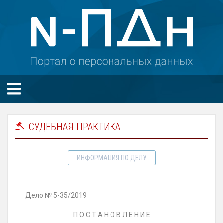
СУДЕБНАЯ ПРАКТИКА
ИНФОРМАЦИЯ ПО ДЕЛУ
Дело
№ 5-35/2019
П О С Т А Н О В Л Е Н И Е