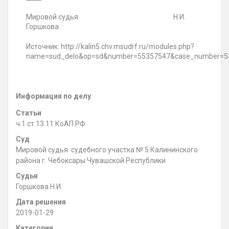
Мировой судья Н.И.
Горшкова
Источник: http://kalin5.chv.msudrf.ru/modules.php?
name=sud_delo&op=sd&number=55357547&case_number=5
Информация по делу
Статьи
ч.1 ст.13.11 КоАП РФ
Суд
Мировой судья судебного участка № 5 Калининского
района г. Чебоксары Чувашской Республики
Судья
Горшкова Н.И.
Дата решения
2019-01-29
Категории