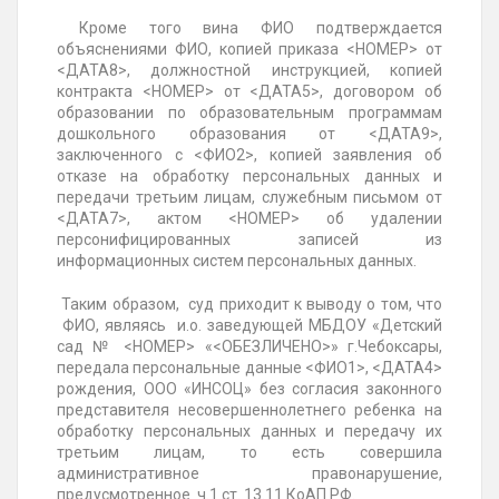
Кроме того вина ФИО подтверждается
объяснениями ФИО, копией приказа <НОМЕР> от
<ДАТА8>, должностной инструкцией, копией
контракта <НОМЕР> от <ДАТА5>, договором об
образовании по образовательным программам
дошкольного образования от <ДАТА9>,
заключенного с <ФИО2>, копией заявления об
отказе на обработку персональных данных и
передачи третьим лицам, служебным письмом от
<ДАТА7>, актом <НОМЕР> об удалении
персонифицированных записей из
информационных систем персональных данных.
Таким образом, суд приходит к выводу о том, что
ФИО, являясь и.о. заведующей
МБДОУ
«Детский
сад № <НОМЕР> «<ОБЕЗЛИЧЕНО>» г.
Чебоксары
,
передала персональные данные <ФИО1>, <ДАТА4>
рождения, ООО «ИНСОЦ» без согласия законного
представителя несовершеннолетнего ребенка на
обработку персональных данных и передачу их
третьим лицам, то есть совершила
административное правонарушение,
предусмотренное ч.1 ст. 13.11 КоАП РФ.