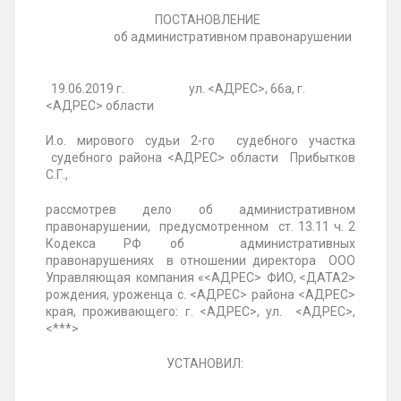
ПОСТАНОВЛЕНИЕ
об административном правонарушении
19.06.2019 г. ул. <АДРЕС>, 66а, г.
<АДРЕС> области
И.о. мирового судьи 2-го судебного участка
судебного района <АДРЕС> области
Прибытков
С.Г.
,
рассмотрев дело об административном
правонарушении, предусмотренном ст. 13.11 ч. 2
Кодекса РФ об административных
правонарушениях в отношении директора ООО
Управляющая компания «<АДРЕС>
ФИО
, <ДАТА2>
рождения, уроженца с. <АДРЕС> района <АДРЕС>
края, проживающего: г. <АДРЕС>, ул. <АДРЕС>,
<***>
УСТАНОВИЛ: