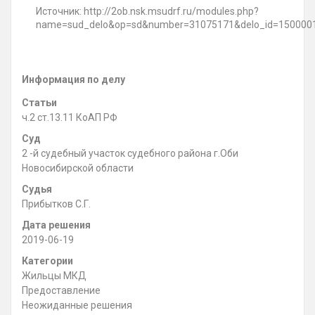
Источник: http://2ob.nsk.msudrf.ru/modules.php?
name=sud_delo&op=sd&number=31075171&delo_id=150000
Информация по делу
Статьи
ч.2 ст.13.11 КоАП РФ
Суд
2 -й судебный участок судебного района г.Оби
Новосибирской области
Судья
Прибытков С.Г.
Дата решения
2019-06-19
Категории
Жильцы МКД
Предоставление
Неожиданные решения