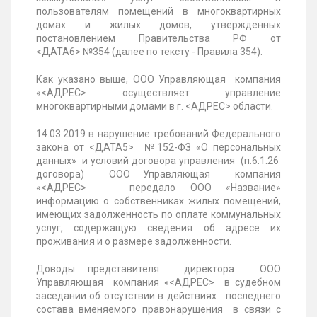
пользователям помещений в многоквартирных
домах и жилых домов, утвержденных
постановлением Правительства РФ от
<ДАТА6>
№354
(далее по тексту - Правила 354).
Как указано выше, ООО Управляющая компания
«<АДРЕС> осуществляет управление
многоквартирными домами в г. <АДРЕС> области.
14.03.2019 в нарушение требований Федерального
закона от <ДАТА5>
№152-ФЗ
«О персональных
данных» и условий договора управления (п.6.1.26
договора) ООО Управляющая компания
«<АДРЕС> передало ООО «Название»
информацию о собственниках жилых помещений,
имеющих задолженность по оплате коммунальных
услуг, содержащую сведения об адресе их
проживания и о размере задолженности.
Доводы представителя директора ООО
Управляющая компания «<АДРЕС> в судебном
заседании об отсутствии в действиях последнего
состава вменяемого правонарушения в связи с