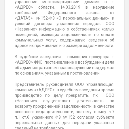
управление многоквартирными домами в г.
<АДРЕС> области, 14.03.2019 в нарушение
требований Федерального закона от
<ДАТА5>
№152-ФЗ
«О персональных данных» и
условий договора управления передало ООО
«Название» информацию о собственниках жилых
помещений, имеющих задолженность по оплате
коммунальных услуг, содержащую сведения об
адресе их проживания и о размере задолженности.
В судебном заседании помощник прокурора г.
<АДРЕС>
ФИО
постановление о возбуждении дела
об административном правонарушении поддержал
по основаниям, указанным в постановлении.
Представитель руководителя ООО Управляющая
компания «<АДРЕС> в судебном заседании просил
производство по делу прекратить, т.к. ООО
«Название» осуществляет деятельность по
возврату просроченной задолженности в качестве
основного вида деятельности, поэтому в силу ч.7
п.1 ст.6 указанного ФЗ
№152
согласия субъекта
персональных данных для передачи указанных
сведений не требовалось.