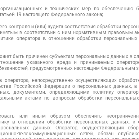
 организационных и технических мер по обеспечению б
татьей 19 настоящего Федерального закона;
его контроля и (или) аудита соответствия обработки перс
инятым в соответствии с ним нормативным правовым ак
литике оператора в отношении обработки персональных
может быть причинен субъектам персональных данных в с
отношение указанного вреда и принимаемых операто
бязанностей, предусмотренных настоящим Федеральным з
в оператора, непосредственно осуществляющих обработ
ства Российской Федерации о персональных данных, в
ных, документами, определяющими политику операто
кальными актами по вопросам обработки персональных 
ковать или иным образом обеспечить неограничен
ику в отношении обработки персональных данных, к
ерсональных данных. Оператор, осуществляющий сбо
ционно-телекоммуникационных сетей, обязан опублик