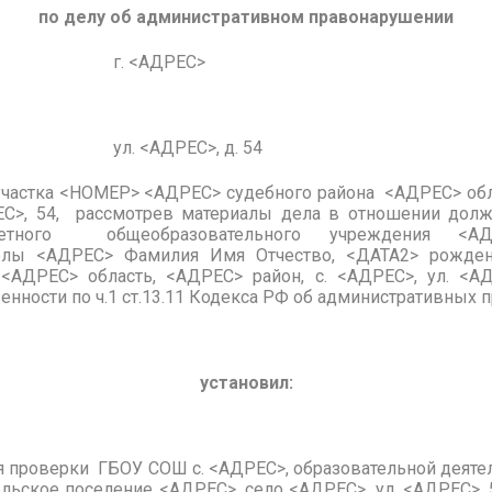
по делу об административном правонарушении
г. <АДРЕС>
ул. <АДРЕС>, д. 54
участка <НОМЕР> <АДРЕС> судебного района <АДРЕС> об
ЕС>, 54, рассмотрев материалы дела в отношении дол
жетного общеобразовательного учреждения <А
олы <АДРЕС> Фамилия Имя Отчество, <ДАТА2> рождени
<АДРЕС> область, <АДРЕС> район, с. <АДРЕС>, ул. <АД
енности по ч.1 ст.13.11 Кодекса РФ об административных 
установил:
я проверки ГБОУ СОШ с. <АДРЕС>, образовательной деятел
ельское поселение <АДРЕС>, село <АДРЕС>, ул. <АДРЕС>,