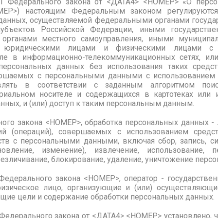
т.1 Федерального закона от <ДАТА4> <НОМЕР> «О персо
ЕР>) настоящим Федеральным законом регулируются
данных, осуществляемой федеральными органами государ
субъектов Российской Федерации, иными государств
, органами местного самоуправления, иными муниципа
, юридическими лицами и физическими лицами с 
сле в информационно-телекоммуникационных сетях, или
персональных данных без использования таких средст
ершаемых с персональными данными с использованием 
влять в соответствии с заданным алгоритмом пои
риальном носителе и содержащихся в картотеках или 
нных, и (или) доступ к таким персональным данным.
ьного закона <НОМЕР>, обработка персональных данных -
ий (операций), совершаемых с использованием средс
ств с персональными данными, включая сбор, запись, си
новление, изменение), извлечение, использование, пе
обезличивание, блокирование, удаление, уничтожение перс
3 Федерального закона <НОМЕР>, оператор - государстве
физическое лицо, организующие и (или) осуществляющи
ющие цели и содержание обработки персональных данных.
 6 Федерального закона от <ДАТА4> <НОМЕР> установлено, 