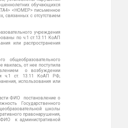
ершеннолетних обучающихся
ДАТА4> <НОМЕР> письменное
х, связанных с отсутствием
азовательного учреждения
аны по ч.1 ст.13.11 КоАП
вания или распространения
ого общеобразовательного
явилась, от нее поступила
новлением о возбуждении
м ч.1 ст. 13.11 КоАП РФ,
ранения, использования или
асти ФИО постановление о
ность Государственного
щеобразовательной школы
тративного правонарушения,
ь ФИО к административной