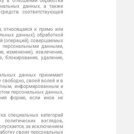
ку в отношении обработки
ональных данных, а также
средств соответствующей
, относящаяся к прямо или
льных данных); обработкой
ий (операций), совершаемых
 с персональными данными,
е, изменение), извлечение,
е, блокирование, удаление,
нальных данных принимает
 свободно, своей волей и в
ретным, информированным и
ктом персональных данных,
ния форме, если иное не
тка специальных категорий
 политических взглядов,
опускается, за исключением
работку своих персональных