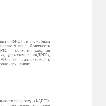
ласти <ФИО1>, в служебном
жностного лица- Должность
ДРЕС> области средней
я, уроженки с. <АДРЕС>,
РЕС>, 83, привлекаемой к
правонарушениях,
ьности по адресу: <АДРЕС>
 50, установлены нарушения