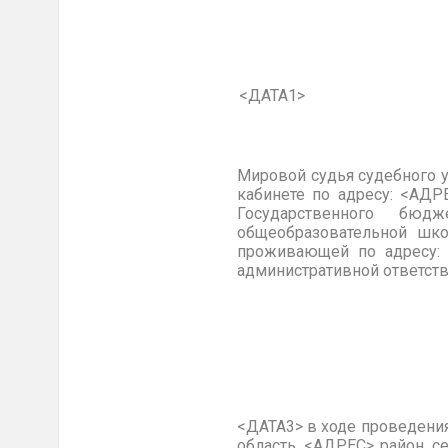
<ДАТА1>
Мировой судья судебного 
кабинете по адресу: <АДР
Государственного бюд
общеобразовательной шк
проживающей по адресу: 
административной ответств
<ДАТА3> в ходе проведени
область, <АДРЕС> район, с