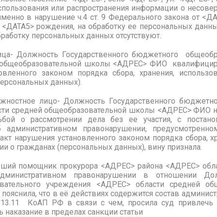
 использования или распространения информации о несов
 именно в нарушение ч.4 ст. 9 Федерального закона от <
 <ДАТА5> рождения, на обработку ее персональных данны
обработку персональных данных отсутствуют.
ица- Должность Государственного бюджетного общеобр
 общеобразовательной школы <АДРЕС> ФИО квалифициров
вленного законом порядка сбора, хранения, использо
персональных данных).
лжностное лицо- Должность Государственного бюджетн
ти средней общеобразовательной школы <АДРЕС> ФИО не 
бой о рассмотрении дела без ее участия, с поста
 административном правонарушении, предусмотренно
факт нарушения установленного законом порядка сбора, х
и о гражданах (персональных данных), вину признала.
арший помощник прокурора <АДРЕС> района <АДРЕС> обл
дминистративном правонарушении в отношении Долж
ательного учреждения <АДРЕС> области средней об
ояснила, что в её действиях содержится состав админис
. 13.11 КоАП РФ в связи с чем, просила суд привлеч
ь наказание в пределах санкции статьи