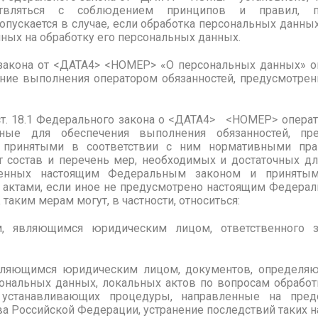
твляться с соблюдением принципов и правил, п
пускается в случае, если обработка персональных данных
ных на обработку его персональных данных.
 закона от <ДАТА4> <НОМЕР> «О персональных данных» 
ение выполнения оператором обязанностей, предусмотр
 2 ст. 18.1 Федерального закона о <ДАТА4> <НОМЕР> опера
ные для обеспечения выполнения обязанностей, пр
принятыми в соответствии с ним нормативными пра
т состав и перечень мер, необходимых и достаточных д
тренных настоящим Федеральным законом и приняты
ктами, если иное не предусмотрено настоящим Федера
аким мерам могут, в частности, относиться:
м, являющимся юридическим лицом, ответственного 
являющимся юридическим лицом, документов, определяю
ональных данных, локальных актов по вопросам обработ
 устанавливающих процедуры, направленные на пре
а Российской Федерации, устранение последствий таких 