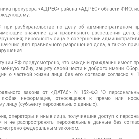
ика прокурора <АДРЕС> района <АДРЕС> области ФИО, ис
 следующему.
РФ при разбирательстве по делу об административном 
 имеющие значение для правильного разрешения дела, 
арушения; виновность лица в совершении административ
значение для правильного разрешения дела, а также при
арушения.
итуции РФ предусмотрено, что каждый гражданин имеет пр
емейную тайну, защиту своей чести и доброго имени. Сбор,
ии о частной жизни лица без его согласия согласно ч. 1
ерального закона от <ДАТА6> N 152-ФЗ "О персональны
 любая информация, относящаяся к прямо или косв
у лицу (субъекту персональных данных).
акона, операторы и иные лица, получившие доступ к персо
 и не распространять персональные данные без согла
дусмотрено федеральным законом.