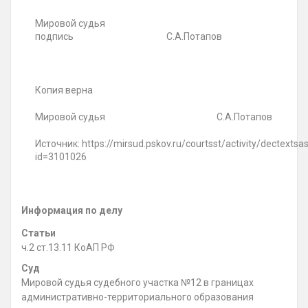
Мировой судья
подпись С.А.Потапов
Копия верна
Мировой судья С.А.Потапов
Источник: https://mirsud.pskov.ru/courtsst/activity/dectextsa
id=3101026
Информация по делу
Статьи
ч.2 ст.13.11 КоАП РФ
Суд
Мировой судья судебного участка №12 в границах
административно-территориального образования