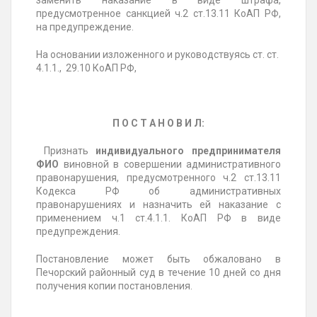
заменить наказание в виде штрафа,
предусмотренное санкцией ч.2 ст.13.11 КоАП РФ,
на предупреждение.
На основании изложенного и руководствуясь ст. ст.
4.1.1., 29.10 КоАП РФ,
П О С Т А Н О В И Л:
Признать
индивидуального предпринимателя
ФИО
виновной в совершении административного
правонарушения, предусмотренного ч.2 ст.13.11
Кодекса РФ об административных
правонарушениях и назначить ей наказание с
применением ч.1 ст.4.1.1. КоАП РФ в виде
предупреждения.
Постановление может быть обжаловано в
Печорский районный суд в течение 10 дней со дня
получения копии постановления.