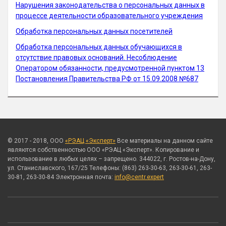
Нарушения законодательства о персональных данных в
процессе деятельности образовательного учреждения
Обработка персональных данных посетителей
Обработка персональных данных обучающихся в
отсутствие правовых оснований. Несоблюдение
Оператором обязанности, предусмотренной пунктом 13
Постановления Правительства РФ от 15.09.2008 №687
© 2017 - 2018, ООО
«РЭАЦ «Эксперт»
Все материалы на данном сайте
являются собственностью ООО «РЭАЦ «Эксперт». Копирование и
использование в любых целях – запрещено. 344022, г. Ростов-на-Дону,
ул. Станиславского, 167/25 Телефоны: (863) 263-30-63, 263-30-61, 263-
30-81, 263-30-84 Электронная почта:
info@centr.expert