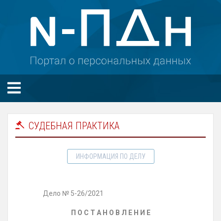
СУДЕБНАЯ ПРАКТИКА
ИНФОРМАЦИЯ ПО ДЕЛУ
Дело № 5-26/2021
П О С Т А Н О В Л Е Н И Е