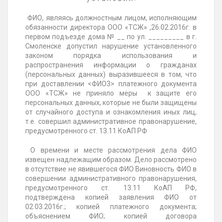
ФИО, являясь должностным лицом, исполняющим
обязанности директора ООО «ТСЖ» ,26.02.2016г. в
первом подъезде дома № __ по ул. _________ в г.
Смоленске допустил нарушение
установленного
законом порядка использования и
распространения информации о гражданах
(персональных данных) выразившееся в том, что
при доставлении <ФИО3> платежного документа
ООО «ТСЖ» не приняло меры к защите его
персональных данных, которые не были защищены
от случайного доступа и ознакомления иных лиц,
т.е. совершил административное правонарушение,
предусмотренного ст. 13.11 КоАП РФ
О времени и месте рассмотрения
дела ФИО
извещен надлежащим образом. Дело рассмотрено
в отсутствие не явившегося ФИО Виновность ФИО в
совершении административного
правонарушения,
предусмотренного ст. 13.11 КоАП РФ,
подтверждена копией
заявления ФИО от
02.03.2016г.; копией платежного документа;
объяснением ФИО; копией договора