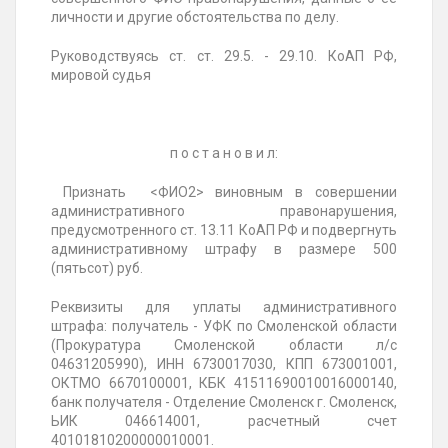
личности и другие обстоятельства по делу.
Руководствуясь ст. ст. 29.5. - 29.10. КоАП РФ,
мировой судья
п о с т а н о в и л:
Признать
<ФИО2>
виновным в совершении
административного правонарушения,
предусмотренного ст. 13.11 КоАП РФ и подвергнуть
административному штрафу в размере 500
(пятьсот) руб.
Реквизиты
для уплаты административного
штрафа: получатель - УФК по Смоленской области
(Прокуратура Смоленской области л/с
04631205990), ИНН 6730017030, КПП 673001001,
ОКТМО 6670100001, КБК 41511690010016000140,
банк получателя - Отделение Смоленск г. Смоленск,
ЬИК 046614001
, расчетный счет
40101810200000010001.