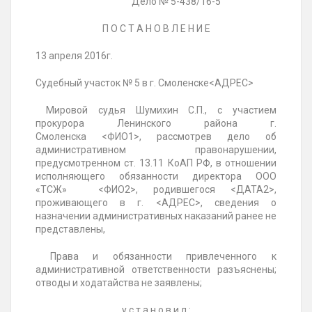
Дело
№ 5-438/16-5
П О С Т А Н О В Л Е Н И Е
13 апреля 2016г.
Судебный участок
№ 5 в г. Смоленске
<АДРЕС>
Мировой
судья Шумихин С.П., с участием
прокурора Ленинского района г.
Смоленска
<ФИО1>, рассмотрев дело об
административном правонарушении,
предусмотренном ст. 13.11 КоАП РФ, в отношении
исполняющего обязанности директора ООО
«ТСЖ»
<ФИО2>
, родившегося <ДАТА2>,
проживающего в г. <АДРЕС>, сведения о
назначении административных наказаний ранее не
представлены,
Права и обязанности привлеченного к
административной ответственности разъяснены;
отводы и ходатайства не заявлены;
у с т а н о в и л :