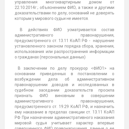
управления
многоквартирным домом
от
22.10.2014г.; объяснением ФИО, а
также и другими
доказательствами по делу, оснований не доверять
которым у мирового судьи не имеется.
В
действиях ФИО усматривается
состав
административного правонарушения,
предусмотренного ст. 13.11 КоАП РФ - нарушение
установленного законом порядка сбора, хранения,
использования или распространения информации
о гражданах (персональных данных)
В заключении по делу прокурор <ФИО1> на
основании приведенных в постановлении о
возбуждении дела об административном
правонарушении доводов и исследованных в
судебном заседании доказательств просила
признать
ФИО виновным в совершении
административного правонарушения,
предусмотренного ст. 19.29 КоАП РФ, и назначить
ему наказание в пределах санкции ст. 13.11 КоАП
РФ При назначении административного наказания
мировой судья учитывает характер впервые
совершенного ФИО правонарушения
, данные о ее