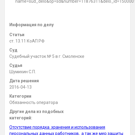
name=sud_delo&op=sd&number=11876311&delo_id=150000
Информация по делу
Статьи
ст. 13.11 КоАП РФ
Суд
Судебный участок № 5 в г. Смоленске
Судья
Шумихин С.П.
Дата решения
2016-04-13
Категории
Обязанность оператора
Другие дела из подобных
категорий:
Отсутствие порядка хранения и использования
персональных данных работников, а так же мер защиты