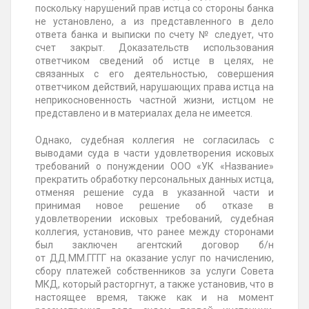
поскольку нарушений прав истца со стороны банка
не установлено, а из представленного в дело
ответа банка и выписки по счету
№
следует, что
счет закрыт. Доказательств использования
ответчиком сведений об истце в целях, не
связанных с его деятельностью, совершения
ответчиком действий, нарушающих права истца на
неприкосновенность частной жизни, истцом не
представлено и в материалах дела не имеется.
Однако, судебная коллегия не согласилась с
выводами суда в части удовлетворения исковых
требований о понуждении ООО «УК «Название»
прекратить обработку персональных данных истца,
отменяя решение суда в указанной части и
принимая новое решение об отказе в
удовлетворении исковых требований, судебная
коллегия, установив, что ранее между сторонами
был заключен агентский договор б/н
от
ДД.ММ.ГГГГ
на оказание услуг по начислению,
сбору платежей собственников за услуги Совета
МКД, который расторгнут, а также установив, что в
настоящее время, также как и на момент