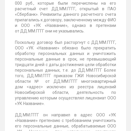
000 руб., которые были перечислены на его
расчетный счет
ДД.ММ.ГГГГ
, открытый в ПАО
«Сбербанк». Реквизиты данного расчетного счета
прилагались к договору, заключенному между ФИО
и ООО «УК «Название», однако в претензии
от
ДД.ММ.ГГГГ
они не указывались.
Поскольку договор был расторгнут с
ДД.ММ.ГГГГ
,
ООО «УК «Название» обязано было прекратить
обработку персональных данных и уничтожить
персональные данные в срок, не превышающий
тридцати дней с даты достижения цели обработки
персональных данных, т.е. до
ДД.ММ.ГГГГ
Более
того,
ДД.ММ.ГГГГ
приказом ГЖИ Новосибирской
области
№
от
ДД.ММ.ГГГГ
многоквартирный
дом
<адрес>
исключен из реестра лицензий
Новосибирской области, деятельность по
управлению которым осуществлял лицензиат ООО
«УК Название».
ДД.ММ.ГГГГ
он направил в адрес ООО «УК
«Название» претензию с требованием уничтожить
его персональные данные, обрабатываемые ООО