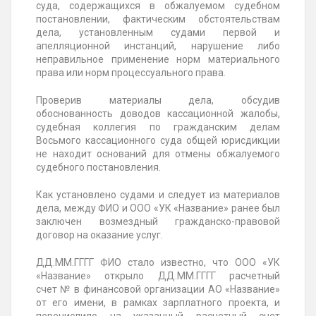
суда, содержащихся в обжалуемом судебном
постановлении, фактическим обстоятельствам
дела, установленным судами первой и
апелляционной инстанций, нарушение либо
неправильное применение норм материального
права или норм процессуального права.
Проверив материалы дела, обсудив
обоснованность доводов кассационной жалобы,
судебная коллегия по гражданским делам
Восьмого кассационного суда общей юрисдикции
не находит оснований для отмены обжалуемого
судебного постановления.
Как установлено судами и следует из материалов
дела, между ФИО и ООО «УК «Название» ранее был
заключен возмездный гражданско-правовой
договор на оказание услуг.
ДД.ММ.ГГГГ
ФИО стало известно, что ООО «УК
«Название» открыло
ДД.ММ.ГГГГ
расчетный
счет
№
в финансовой организации АО «Название»
от его имени, в рамках зарплатного проекта, и