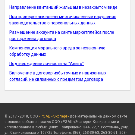
Направление квитанций жильцам в незакрытом виде
При проверке выявлены многочисленные нарушения
законодательства о персональных данных
Размещение аккаунта на сайте маркетплейса после
расторжения договора
Компенсация морального вреда за незаконную
обработку данных
Подтверждение личности на "Авито"
Включение в договор избыточных и навязанных
согласий, не связанных с предметом договора
© 2017 - 2018, ООО
«РЭАЦ «Эксперт»
Все материалы на данном сайте
являются собственностью ООО «РЭАЦ «Эксперт». Копирование и
использование в любых целях – запрещено. 344022, г. Ростов-на-Дону,
ул. Станиславского, 167/25 Телефоны: (863) 263-30-63, 263-30-61, 263-