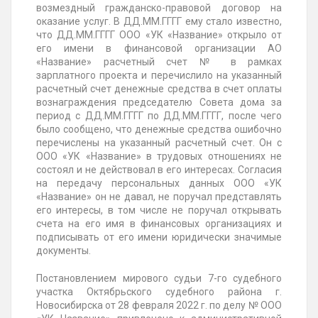
возмездный гражданско-правовой договор на
оказание услуг. В
ДД.ММ.ГГГГ
ему стало известно,
что
ДД.ММ.ГГГГ
ООО «УК «Название» открыло от
его имени в финансовой организации АО
«Название» расчетный счет
№
в рамках
зарплатного проекта и перечислило на указанный
расчетный счет денежные средства в счет оплаты
вознаграждения председателю Совета дома за
период с
ДД.ММ.ГГГГ
по
ДД.ММ.ГГГГ
, после чего
было сообщено, что денежные средства ошибочно
перечислены на указанный расчетный счет. Он с
ООО «УК «Название» в трудовых отношениях не
состоял и не действовал в его интересах. Согласия
на передачу персональных данных ООО «УК
«Название» он не давал, не поручал представлять
его интересы, в том числе не поручал открывать
счета на его имя в финансовых организациях и
подписывать от его имени юридически значимые
документы.
Постановлением мирового судьи 7-го судебного
участка Октябрьского судебного района г.
Новосибирска от 28 февраля 2022 г. по делу
№
ООО