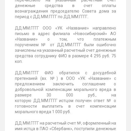
перечислило на указанный расчетный счет
денежные средства в счет оплаты
вознаграждения председателю Совета дома за
период с
ДД.ММ.ГГГГ
по
ДД.ММ.ГГГГ.
ДД.ММ.ГГГГ
ООО «УК «Название» направлено
письмо в адрес филиала «Новосибирский» АО
«Название» о том, что платежным
поручением
№
от
ДД.ММ.ГГГГ
были ошибочно
зачислены на указанный расчетный счет денежные
средства сотруднику ФИО в размере 4 295 руб. 75
коп.
ДД.ММ.ГГГГ
ФИО обратился с досудебной
претензией (вх.
№
) в ООО «УК «Название» с
предложением заключить соглашение о
добровольной компенсации морального вреда в
размере 30 000 руб., на
которую
ДД.ММ.ГГГГ
истцом получен ответ
№
о
готовности выплатить в счет компенсации
морального вреда 1 000 руб.
ДД.ММ.ГГГГ
на расчетный счет
№
, оформленный на
имя истца в ПАО «Сбербанк», поступили денежные