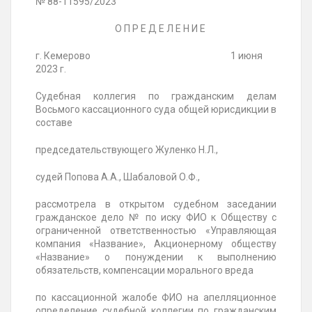
№ 88-11595/2023
О П Р Е Д Е Л Е Н И Е
г. Кемерово 1 июня
2023 г.
Судебная коллегия по гражданским делам
Восьмого кассационного суда общей юрисдикции в
составе
председательствующего Жуленко Н.Л.,
судей Попова А.А., Шабаловой О.Ф.,
рассмотрела в открытом судебном заседании
гражданское дело
№
по иску ФИО к Обществу с
ограниченной ответственностью «Управляющая
компания «Название», Акционерному обществу
«Название» о понуждении к выполнению
обязательств, компенсации морального вреда
по кассационной жалобе ФИО на апелляционное
определение судебной коллегии по гражданским