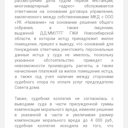
рассмотрения дела судом первой инстанции,
многоквартирный
<адрес>
обслуживается
ответчиком на основании договора управления,
заключенного между собственниками МКД с ООО
«УК «Название» на основании решения общего
собрания, а также лицензии,
выданной
ДД.ММ.ГГГГ
ГЖИ Новосибирской
области, в котором истцу принадлежит жилое
помещение, пришел к выводу, что оснований для
понуждения ответчика уничтожить персональные
данные истца у суда не имелось, поскольку
указанное обстоятельство приведет к
невозможности производить расчеты, а также
начисления платежей за жилое помещение истца,
а также суд учел наличие между сторонами
судебного спора по оплате услуг председателю
Совета дома.
Также, судебная коллегия не согласилась с
выводами суда в части присужденной суммы
компенсации морального вреда, изменяя решение
в указанной в части и увеличивая размер
компенсации морального вреда до 4 000 руб.,
судебная коллегия исходила из того, что