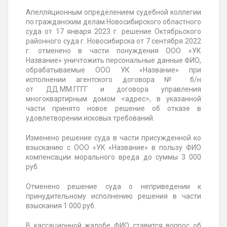
Апелляционным определением судебной коллегии
по гражданским делам Новосибирского областного
суда от 17 января 2023 г. решение Октябрьского
районного суда г. Новосибирска от 7 сентября 2022
г. отменено в части понуждения ООО «УК
Название» уничтожить персональные данные ФИО,
обрабатываемые ООО УК «Название» при
исполнении агентского договора № б/н
от
ДД.ММ.ГГГГ
и договора управления
многоквартирным домом
<адрес>
, в указанной
части принято новое решение об отказе в
удовлетворении исковых требований.
Изменено решение суда в части присужденной ко
взысканию с ООО «УК «Название» в пользу ФИО
компенсации морального вреда до суммы 3 000
руб.
Отменено решение суда о неприведении к
принудительному исполнению решения в части
взыскания 1 000 руб.
В кассационной жалобе ФИО ставится вопрос об