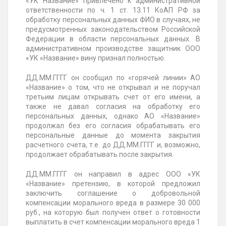
«УК Название» привлечено к административной
ответственности по ч. 1 ст. 13.11 КоАП РФ за
обработку персональных данных ФИО в случаях, не
предусмотренных законодательством Российской
Федерации в области персональных данных. В
административном производстве защитник ООО
«УК «Название» вину признал полностью.
ДД.ММ.ГГГГ
он сообщил по «горячей линии» АО
«Название» о том, что не открывал и не поручал
третьим лицам открывать счет от его имени, а
также не давал согласия на обработку его
персональных данных, однако АО «Название»
продолжал без его согласия обрабатывать его
персональные данные до момента закрытия
расчетного счета, т.е. до
ДД.ММ.ГГГГ
и, возможно,
продолжает обрабатывать после закрытия.
ДД.ММ.ГГГГ
он направил в адрес ООО «УК
«Название» претензию, в которой предложил
заключить соглашение о добровольной
компенсации морального вреда в размере 30 000
руб., на которую был получен ответ о готовности
выплатить в счет компенсации морального вреда 1