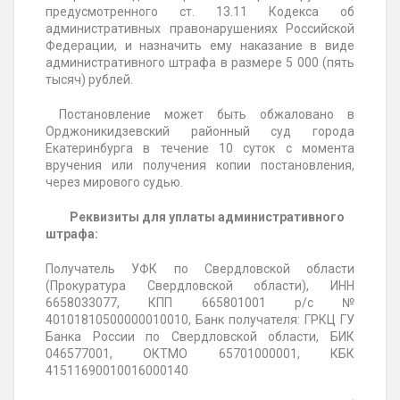
предусмотренного ст. 13.11 Кодекса об
административных правонарушениях Российской
Федерации, и назначить ему наказание в виде
административного штрафа в размере 5 000 (пять
тысяч) рублей.
Постановление может быть обжаловано
в
Орджоникидзевский районный суд города
Екатеринбурга в течение
10 суток с момента
вручения или получения копии постановления,
через мирового судью.
Реквизиты для уплаты административного
штрафа:
Получатель УФК по Свердловской области
(Прокуратура Свердловской области), ИНН
6658033077, КПП 665801001 р/с №
40101810500000010010, Банк получателя: ГРКЦ ГУ
Банка России по Свердловской области, БИК
046577001, ОКТМО 65701000001, КБК
41511690010016000140