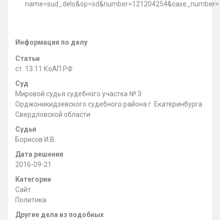
name=sud_delo&op=sd&number=121204254&case_number=1
Информация по делу
Статьи
ст. 13.11 КоАП РФ
Суд
Мировой судья судебного участка № 3
Орджоникидзевского судебного района г. Екатеринбурга
Свердловской области
Судья
Борисов И.В.
Дата решения
2016-09-21
Категории
Сайт
Политика
Другие дела из подобных