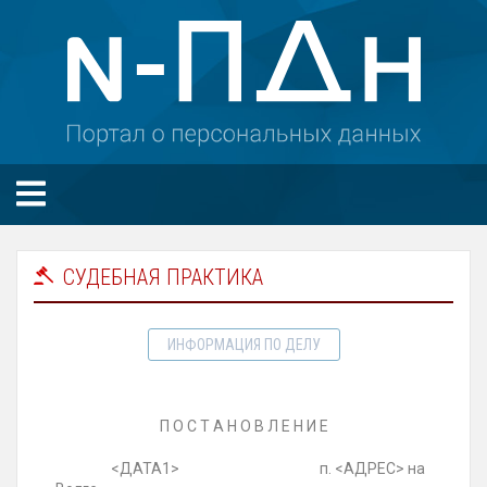
СУДЕБНАЯ ПРАКТИКА
ИНФОРМАЦИЯ ПО ДЕЛУ
П О С Т А Н О В Л Е Н И Е
<ДАТА1> п. <АДРЕС> на