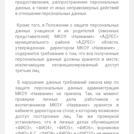
предоставления, распространения персональных
данных, а также от иных неправомерных действий
в отношении персональных данных.
Кроме того, в Положении о защите персональных
данных учащихся и их родителей (законных
представителей) МКОУ «Название» <АДРЕС>
муниципального района <АДРЕС> области,
утвержденная директором МКОУ «Название» ,
содержится требование о том, что все полученные
персональные данные должны хранится в месте,
исключающем несанкционированный доступ
третьих лиц.
В нарушение данных требований закона мер по
защите персональных данных администрация
МКОУ «Название» не приняла. Так, на момент
проверки личные дела работников и
воспитанников МКОУ «Название» хранятся в
кабинете директора на столе, к которому возможен
доступ посторонних лиц. Так же проверкой
установлено, что в личных делах обучающихся
<ФИО3>, <ФИО4>, <ФИО5>, <ФИО6>, ворникова
<ФИО> К.С., <ФИО8> <ФИО9> и <ФИО10> не имеется