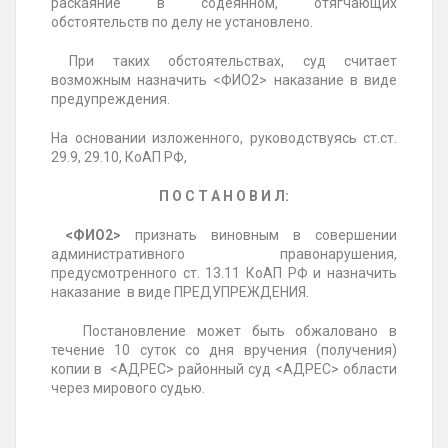
раскаяние в содеянном, отягчающих
обстоятельств по делу не установлено.
При таких обстоятельствах, суд считает
возможным назначить <ФИО2> наказание в виде
предупреждения.
На основании изложенного, руководствуясь ст.ст.
29.9, 29.10, КоАП РФ,
П О С Т А Н О В И Л:
<ФИО2>
признать виновным в совершении
административного правонарушения,
предусмотренного ст. 13.11 КоАП РФ и назначить
наказание в виде ПРЕДУПРЕЖДЕНИЯ.
Постановление может быть обжаловано в
течение 10 суток со дня вручения (получения)
копии в <АДРЕС> районный суд <АДРЕС> области
через мирового судью.