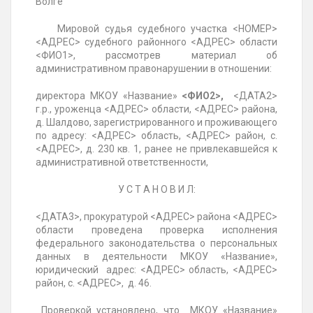
Волге
Мировой судья судебного участка <НОМЕР>
<АДРЕС> судебного районного <АДРЕС> области
<ФИО1>, рассмотрев материал об
административном правонарушении в отношении:
директора МКОУ «Название»
<ФИО2>,
<ДАТА2>
г.р., уроженца <АДРЕС> области, <АДРЕС> района,
д. Шалдово, зарегистрированного и проживающего
по адресу: <АДРЕС> область, <АДРЕС> район, с.
<АДРЕС>, д. 230 кв. 1, ранее не привлекавшейся к
административной ответственности,
У С Т А Н О В И Л:
<ДАТА3>, прокуратурой <АДРЕС> района <АДРЕС>
области проведена проверка исполнения
федерального законодательства о персональных
данных в деятельности МКОУ «Название»,
юридический адрес: <АДРЕС> область, <АДРЕС>
район, с. <АДРЕС>, д. 46.
Проверкой установлено, что МКОУ «Название»