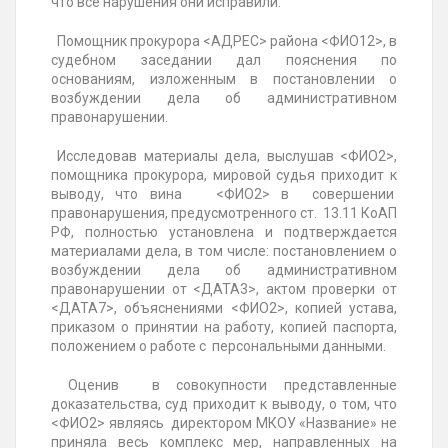
что все нарушения они исправили.
Помощник прокурора <АДРЕС> района <ФИО12>, в
судебном заседании дал пояснения по
основаниям, изложенным в постановлении о
возбуждении дела об административном
правонарушении.
Исследовав материалы дела, выслушав <ФИО2>,
помощника прокурора, мировой судья приходит к
выводу, что вина <ФИО2> в совершении
правонарушения, предусмотренного ст. 13.11 КоАП
РФ, полностью установлена и подтверждается
материалами дела, в том числе: постановлением о
возбуждении дела об административном
правонарушении от <ДАТА3>, актом проверки от
<ДАТА7>, объяснениями <ФИО2>, копией устава,
приказом о принятии на работу, копией паспорта,
положением о работе с персональными данными.
Оценив в совокупности представленные
доказательства, суд приходит к выводу, о том, что
<ФИО2> являясь директором МКОУ «Название» не
приняла весь комплекс мер, направленных на