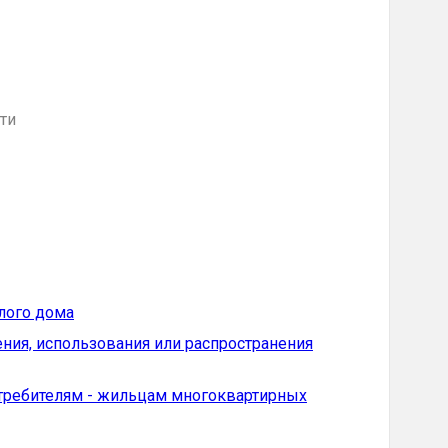
ти
лого дома
ния, использования или распространения
отребителям - жильцам многоквартирных