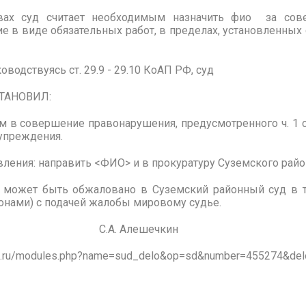
вах суд считает необходимым назначить
фио
за сове
 в виде обязательных работ, в пределах, установленных с
водствуясь ст. 29.9 - 29.10 КоАП РФ, суд
ИЛ:
 в совершение правонарушения, предусмотренного ч. 1 с
упреждения.
вления: направить
<ФИО>
и в
прокуратуру Суземского райо
е может быть
обжаловано в Суземский районный
суд в т
онами) с подачей жалобы мировому судье.
 судья
С.А. Алешечкин
udrf.ru/modules.php?name=sud_delo&op=sd&number=455274&d