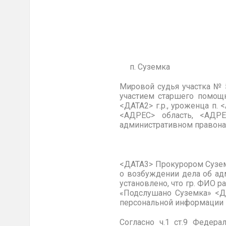
УИД: 32 МS 0
п
. Суземка 
Мировой судья
участка № 
участием старшего помо
<ДАТА2> г.р., уроженца п.
<АДРЕС> область, <АДР
административном правонар
<ДАТА3> Прокурором
Сузе
о возбуждении дела об ад
установлено, что гр.
ФИО
ра
«
Подслушано Суземка»
<ДА
персональной информации в
Согласно ч.1 ст.9 Федер