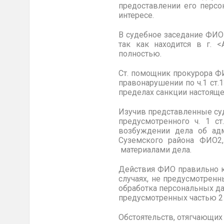
предоставлении его персо
интересе.
В судебное
заседание ФИО
так как находится в г. 
полностью.
Ст. помощник прокурора
Ф
правонарушении по ч.1 ст
пределах санкции настояще
Изучив представленные суд
предусмотренного ч. 1 с
возбуждении дела об ад
Суземского
района ФИО2
,
материалами дела.
Действия
ФИО
правильно к
случаях, не предусмотрен
обработка персональных да
предусмотренных частью 2 
Обстоятельств, отягчающих