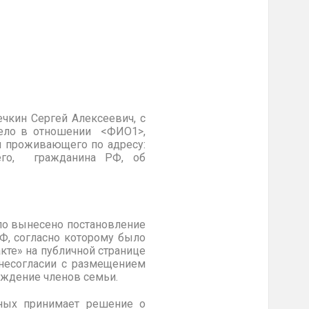
ечкин
Сергей Алексеевич, с
дело в отношении
<ФИО1>
,
 и проживающего по адресу:
его, гражданина РФ, об
ло
вынесено постановление
Ф, согласно которому было
кте» на публичной странице
несогласии с размещением
уждение членов семьи.
нных принимает решение о