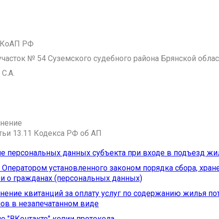
1 КоАП РФ
часток № 54 Суземского судебного района Брянской облас
С.А.
анение
атьи 13.11 Кодекса РФ об АП
 персональных данных субъекта при входе в подъезд жи
Оператором установленного законом порядка сбора, хране
 о гражданах (персональных данных)
нение квитанций за оплату услуг по содержанию жилья п
ов в незапечатанном виде
 "ВКонтакте" копии протокола