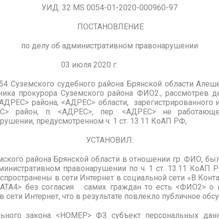
054-01-2020-000960-97
ПОСТАНОВЛЕНИЕ
по делу об административном правонарушении
03 июля 2020 г.
54 Суземского судебного района Брянской области Алеш
щника
прокурора Суземского
района
ФИО2.
, рассмотрев 
 <АДРЕС> района, <АДРЕС> области, зарегистрированного
ЕС> район, п. <АДРЕС>, пер. <АДРЕС> не работающ
ушении, предусмотренном ч. 1 ст. 13.11 КоАП РФ,
УСТАНОВИЛ:
мского района Брянской области в отношении гр. ФИО, бы
министративном правонарушении по ч. 1 ст. 13.11 КоАП Р
спространены в сети Интернет в социальной сети «В Конта
ТА4> без согласия самих граждан то есть <ФИО2> о 
 сети Интернет, что в результате повлекло публичное обс
ального закона <НОМЕР> ФЗ субъект персональных да