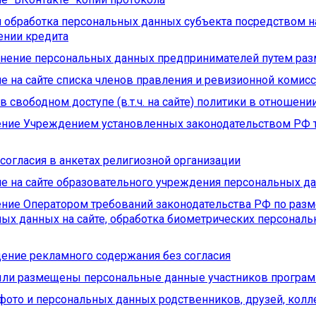
 обработка персональных данных субъекта посредством 
ении кредита
нение персональных данных предпринимателей путем разм
 на сайте списка членов правления и ревизионной комис
 в свободном доступе (в.т.ч. на сайте) политики в отноше
ние Учреждением установленных законодательством РФ т
 согласия в анкетах религиозной организации
 на сайте образовательного учреждения персональных д
ние Оператором требований законодательства РФ по раз
ых данных на сайте, обработка биометрических персональ
ение рекламного содержания без согласия
были размещены персональные данные участников програ
фото и персональных данных родственников, друзей, кол