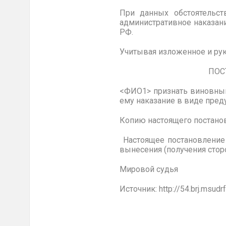
При данных обстоятельст
административное наказание
РФ.
Учитывая изложенное и руко
ПОСТАНОВ
<ФИО1>
признать виновным
ему наказание в виде пред
Копию настоящего постано
Настоящее постановлени
вынесения (получения стор
Мировой
Источник: http://54.brj.ms