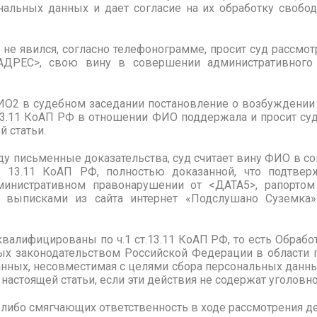
нальных данных и дает согласие на их обработку свобод
 не
явился, согласно телефонограмме, просит суд рассмотр
<АДРЕС>, свою вину в совершении административного
ИО2
в судебном заседании постановление о возбуждении
.13.11 КоАП РФ в отношении ФИО
поддержала и просит с
й статьи.
у письменные доказательства, суд считает вину
ФИО
в со
т. 13.11 КоАП РФ, полностью доказанной, что подтвер
министративном правонарушении от <ДАТА5>, рапорто
выписками из сайта интернет «
Подслушано Суземка»
валифицированы по ч.1 ст.13.11 КоАП РФ, то есть Обраб
ных законодательством Российской Федерации в области 
нных, несовместимая с целями сбора персональных данны
настоящей статьи, если эти действия не содержат уголовно
 либо смягчающих ответственность в ходе рассмотрения де