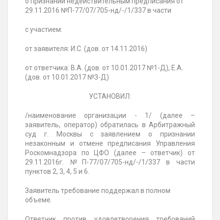
о признании недействительным предписания от
29.11.2016 №П-77/07/705-нд/-/1/337 в части
с участием:
от заявителя: И.С. (дов. от 14.11.2016)
от ответчика: В.А. (дов. от 10.01.2017 №1-Д), Е.А.
(дов. от 10.01.2017 №3-Д)
УСТАНОВИЛ:
/наименование организации - 1/ (далее –
заявитель, оператор) обратилась в Арбитражный
суд г. Москвы с заявлением о признании
незаконным и отмене предписания Управления
Роскомнадзора по ЦФО (далее – ответчик) от
29.11.2016г. №П-77/07/705-нд/-/1/337 в части
пунктов 2, 3, 4, 5 и 6.
Заявитель требование поддержал в полном
объеме.
Ответчик против удовлетворения требований