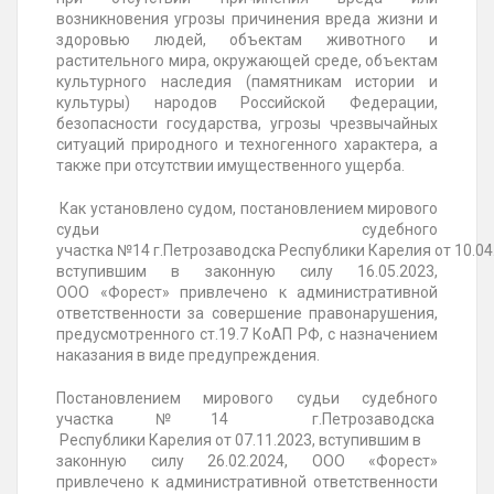
возникновения угрозы причинения вреда жизни и
здоровью людей, объектам животного и
растительного мира, окружающей среде, объектам
культурного наследия (памятникам истории и
культуры) народов Российской Федерации,
безопасности государства, угрозы чрезвычайных
ситуаций природного и техногенного характера, а
также при отсутствии имущественного ущерба.
Как установлено судом, постановлением мирового
судьи судебного
участка
№14 г
.Петрозаводска
Республики
Карелия
от
10.04
вступившим в законную силу 16.05.2023,
ООО
«Форест» привлечено к административной
ответственности за совершение правонарушения,
предусмотренного ст.19.7 КоАП РФ, с назначением
наказания в виде предупреждения.
Постановлением мирового судьи судебного
участка
№14 г
.Петрозаводска
Республики
Карелия от 07.11.2023, вступившим в
законную силу 26.02.2024
, ООО «Форест»
привлечено к административной ответственности