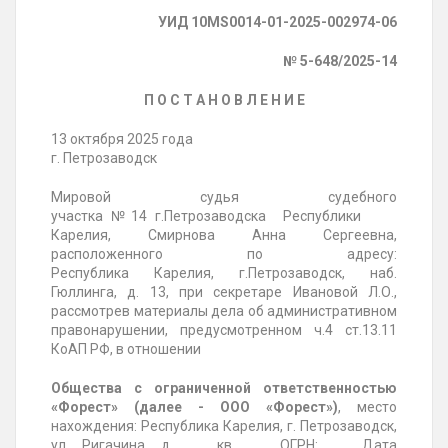
УИД 10MS0014-01-2025-002974-06
№ 5-648/2025-14
П О С Т А Н О В Л Е Н И Е
13 октября 2025 года
г.
Петрозаводск
Мировой судья судебного
участка
№14
г.
Петрозаводска
Республики
Карелия
,
Смирнова Анна Сергеевна
,
расположенного по адресу:
Республика
Карелия
,
г.Петрозаводск, наб.
Гюллинга, д.
13, при секретаре
Ивановой Л.О.,
рассмотрев
материалы дела об административном
правонарушении, предусмотренном ч.4 ст.13.11
КоАП РФ, в отношении
Общества с ограниченной ответственностью
«Форест» (далее - ООО «Форест»)
, место
нахождения:
Республика Карелия, г. Петрозаводск,
ул. Ригачина, д. __, кв. __, ОГРН: __, Дата