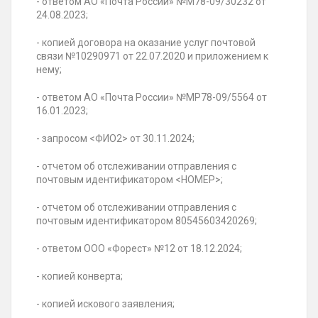
- ответом АО «Почта России
» №М78-09/30232 от
24.08.2023
;
- копией договора на оказание услуг
почтовой
связи №10290971 от 22.07.2020 и приложением
к
нему;
- ответом АО «
Почта России» №МР78-09/5564 от
16.01.2023
;
- запросом <ФИО2> от
30.11.2024
;
- отчетом об отслеживании отправления с
почтовым идентификатором <НОМЕР>;
- отчетом об отслеживании отправления с
почтовым идентификатором 80545603420269;
- ответом ООО «
Форест» №12 от 18.12.2024
;
- копией конверта;
- копией искового заявления;