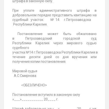
штрафа в законную силу.
При уплате административного штрафа в
добровольном порядке представить квитанцию на
судебный участок
№14 г
.Петрозаводска
Республики
Карелия
.
Постановление может быть обжаловано
в
Петрозаводский
городской суд
Республики
Карелия
через мирового судью
судебного
участка
№14 г
.Петрозаводска
Республики
Карелия
в
течение десяти дней со дня вручения или
получения копии постановления.
Мировой судья
А.С.Смирнова
<ОБЕЗЛИЧЕНО>
Постановление вступило в законную силу
«___»___________ 20____ г.
Штраф добровольно на «__»_________20____ г. не