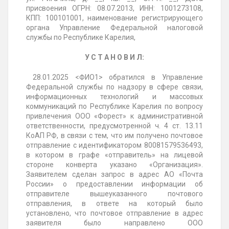
присвоения ОГРН: 08.07.2013, ИНН: 1001273108,
КПП: 100101001, наименование регистрирующего
органа Управление Федеральной налоговой
службы по Республике
Карелия
,
У С Т А Н О В И Л:
28.01.2025
<ФИО1> обратился в Управление
Федеральной службы по надзору в сфере связи,
информационных технологий и массовых
коммуникаций по Республике
Карелия
по вопросу
привлечения ООО «Форест» к административной
ответственности, предусмотренной ч. 4 ст. 13.11
КоАП РФ, в связи с тем, что им получено почтовое
отправление с идентификатором 80081579536493,
в котором в графе «отправитель» на лицевой
стороне конверта указано «Организация».
Заявителем сделан запрос в адрес АО «Почта
России» о предоставлении информации об
отправителе вышеуказанного почтового
отправления, в ответе на который было
установлено, что почтовое отправление в адрес
заявителя было направлено ООО