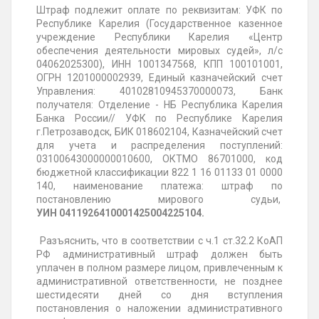
Штраф подлежит оплате по реквизитам: УФК по
Республике Карелия (Государственное казенное
учреждение Республики Карелия «Центр
обеспечения деятельности мировых судей», л/с
04062025300), ИНН 1001347568, КПП 100101001,
ОГРН 1201000002939, Единый казначейский счет
Управления: 40102810945370000073, Банк
получателя: Отделение - НБ Республика Карелия
Банка России// УФК по Республике Карелия
г.Петрозаводск, БИК 018602104, Казначейский
счет
для учета и распределения поступлений:
03100643000000010600, ОКТМО 86701000, код
бюджетной классификации 822 1 16 01133 01 0000
140, наименование платежа: штраф по
постановлению мирового судьи,
УИН
0411926410001425004225104.
Разъяснить, что в соответствии с ч.1 ст.32.2 КоАП
РФ административный штраф должен быть
уплачен в полном размере лицом, привлеченным к
административной ответственности, не позднее
шестидесяти дней со дня вступления
постановления о наложении административного