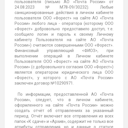
пользователя (письмо АО «
Почта России» от
24.08.2023 №М78-09/30232). Любые
санкционированные
действия в личном кабинете
пользователя ООО «Форест» на сайте АО «Почта
России» любого лица - оператора (которому ООО
«Форест» добровольно предоставило доступ, т.е.
сообщило логин и пароль к своему Личному
кабинету Пользователя на сайте АО «Почта
России») считаются совершенными ООО «Форест».
Финансовый управляющий <ФИО3>, при
выполнении операций в Личном кабинете
Пользователя ООО «Форест» на сайте АО «Почта
России» (с добровольного согласия ООО «Форест»)
является оператором юридического лица ООО
«Форест», у которого с АО «Почта России»
заключен
договор №10290971.
По информации, предоставленной АО «Почта
России», следует, что в личном кабинете,
оформленного на сайте «Почта России» можно
создать отчёт об отправлениях за указанный
период. Отчёт включает все отправления из всех
папок «К сдаче» и «Архив», содержит не только все
атрибуты отправления, но и данные о статусе