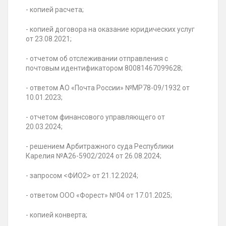
- копией расчета;
- копией договора на оказание юридических услуг
от 23.08.2021;
- отчетом об отслеживании отправления с
почтовым идентификатором 80081467099628;
- ответом АО «Почта
России» №МР78-09/1932
от
10.01.2023;
- отчетом финансового управляющего от
20.03.2024;
- решением Арбитражного суда
Республики
Карелия №А26-5902/2024 от 26
.08.2024;
- запросом <ФИО2> от
21.12.2024
;
- ответом ООО «
Форест» №04 от
17.01.2025;
- копией конверта;