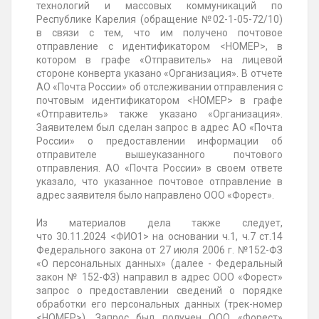
технологий и массовых коммуникаций по
Республике
Карелия (обращение №02-1-05-72/10)
в связи
с тем, что им получено почтовое
отправление с идентификатором <НОМЕР>, в
котором в графе «Отправитель» на лицевой
стороне конверта указано «Организация». В отчете
АО «Почта России» об отслеживании отправления с
почтовым идентификатором <НОМЕР> в графе
«Отправитель» также указано «Организация».
Заявителем был сделан запрос в адрес АО «Почта
России» о предоставлении информации об
отправителе вышеуказанного почтового
отправления. АО «Почта России» в своем ответе
указало, что указанное почтовое отправление в
адрес заявителя было направлено ООО «Форест».
Из материалов дела также следует,
что
30.11.2024
<ФИО1> на основании ч.1, ч.7 ст.14
Федерального
закона от 27 июля 2006 г. №152-ФЗ
«О персональных данных» (далее - Федеральный
закон № 152-ФЗ)
направил в адрес ООО «Форест»
запрос о предоставлении сведений о порядке
обработки его персональных данных (трек-номер
<НОМЕР>). Запрос был получен ООО «Форест
»