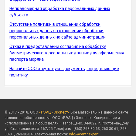
Неправомерная обработка персональных данных
субъекта
Отсутствие политики в отношении обработки
персональных данных в отношении обработки
персональных данных на сайте администрации
Отказ в предоставлении согласия на обработку
биометрических персональных данных для оформления
паспорта моряка
На сайте ООО отсутствуют документы, определяющие
политику
© 2017 - 2018, ООО
«РЭАЦ «Эксперт»
Все материалы на данном сайте
являются собственностью ООО «РЭАЦ «Эксперт». Копирование и
использование в любых целях – запрещено. 344022, г. Ростов-на-Дону,
ул. Станиславского, 167/25 Телефоны: (863) 263-30-63, 263-30-61, 263-
30-81, 263-30-84 Электронная почта:
info@centr.expert