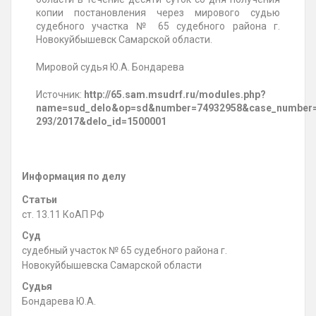
копии постановления через мирового судью
судебного участка № 65 судебного района г.
Новокуйбышевск Самарской области.
Мировой судья Ю.А. Бондарева
Источник:
http://65.sam.msudrf.ru/modules.php?
name=sud_delo&op=sd&number=74932958&case_number
293/2017&delo_id=1500001
Информация по делу
Статьи
ст. 13.11 КоАП РФ
Суд
судебный участок № 65 судебного района г.
Новокуйбышевска Самарской области
Судья
Бондарева Ю.А.