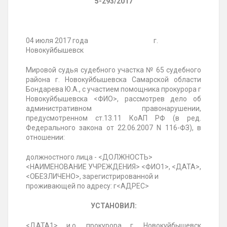
5-293/2017
04 июля 2017 года г.
Новокуйбышевск
Мировой судья судебного участка № 65 судебного
района г. Новокуйбышевска Самарской области
Бондарева Ю.А., с участием помощника прокурора г
Новокуйбышевска <ФИО>, рассмотрев дело об
административном правонарушении,
предусмотренном ст.13.11 КоАП РФ (в ред.
Федерального закона от 22.06.2007 N 116-ФЗ), в
отношении:
должностного лица - <ДОЛЖНОСТЬ>
<НАИМЕНОВАНИЕ УЧРЕЖДЕНИЯ> <ФИО1>, <ДАТА>,
<ОБЕЗЛИЧЕНО>, зарегистрированной и
проживающей по адресу: г<АДРЕС>
УСТАНОВИЛ:
<ДАТА1> и.о. прокурора г. Новокуйбышевск