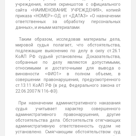
учреждения, копия скриншотов с официального
сайта <НАИМЕНОВАНИЕ УЧРЕЖДЕНИЯ>, копией
приказа <НОМЕР>-ОД от <ДАТА3> «О назначении
ответственных за обработку персональных
данных», и иными материалами.
Таким образом, исследовав материалы дела,
мировой судья полагает, что обстоятельства,
подлежащие выяснению по делу в силу ст.26.1
КоАП РФ судьей установлены. Доказательства,
собранные по делу являются допустимыми,
относимыми и достаточными для вывода о
виновности <ФИО1> в полном объеме, в
совершении правонарушения, предусмотренного
ст.13.11 КоАП РФ (в ред. Федерального закона от
22.06.2007 N 116-ФЗ).
При назначении административного наказания
судья учитывает характер совершенного
административного правонарушения, другие
обстоятельства дела. Обстоятельств отягчающих
административную ответственность судом не
установлено. Смягчающим обстоятельством суд