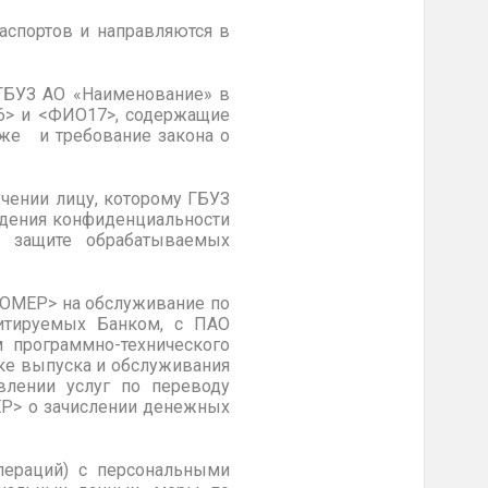
аспортов и направляются в
 ГБУЗ АО «Наименование» в
6> и <ФИО17>, содержащие
кже и требование закона о
учении лицу, которому ГБУЗ
юдения конфиденциальности
к защите обрабатываемых
НОМЕР> на обслуживание по
митируемых Банком, с ПАО
 программно-технического
ке выпуска и обслуживания
влении услуг по переводу
ЕР> о зачислении денежных
пераций) с персональными