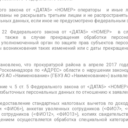
ного закона от <ДАТА5> <НОМЕР> операторы и иные л
заны не раскрывать третьим лицам и не распространят
льных данных, если иное не предусмотрено федеральным 
т. 22 Федерального закона от <ДАТА5> <НОМЕР> в сл
а также в случае прекращения обработки персон
 уполномоченный орган по защите прав субъектов перс
ты возникновения таких изменений или с даты прекращен
ановлено, что прокуратурой района в апреле 2017 го
Роскомнадзора по <АДРЕС> области о нарушении законо
БУЗ АО «Наименование» (ГБУЗ АО «Наименование») выявл
ение ч. 5 ст. 5 Федерального закона от <ДАТА5> <НОМЕ
 избыточных персональных данных по отношению к заявле
редоставление стандартных налоговых вычетов по доход
и <ФИО6>), анкетах уволенных сотрудников (<ФИО7>, 
сотрудников (<ФИО12>, <ФИО13>), копиях свидетельс
ением осуществляется обработка специальной категор