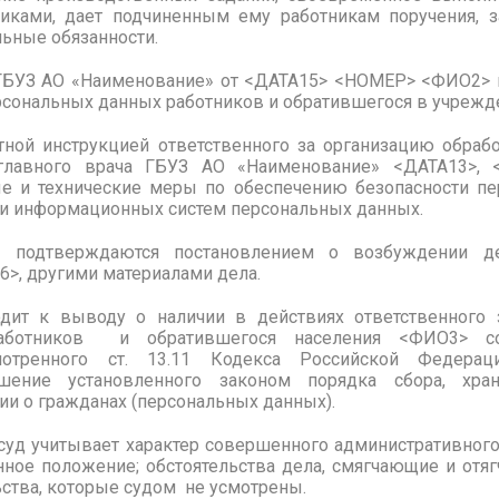
ками, дает подчиненным ему работникам поручения, з
ьные обязанности.
ГБУЗ АО «Наименование» от <ДАТА15> <НОМЕР> <ФИО2> 
рсональных данных работников и обратившегося в учрежде
тной инструкцией ответственного за организацию обраб
главного врача ГБУЗ АО «Наименование» <ДАТА13>, 
е и технические меры по обеспечению безопасности п
ции информационных систем персональных данных.
ва подтверждаются постановлением о возбуждении д
>, другими материалами дела.
одит к выводу о наличии в действиях ответственного 
аботников и обратившегося населения <ФИО3> сос
мотренного ст. 13.11 Кодекса Российской Федера
шение установленного законом порядка сбора, хран
и о гражданах (персональных данных).
 суд учитывает характер совершенного административного
нное положение; обстоятельства дела, смягчающие и от
ьства, которые судом не усмотрены.