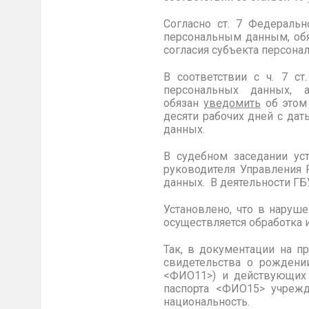
Согласно ст. 7 Федераль
персональным данным, обя
согласия субъекта персона
В соответствии с ч. 7 с
персональных данных, 
обязан
уведомить
об этом
десяти рабочих дней с да
данных.
В судебном заседании уст
руководителя Управления 
данных. В деятельности Г
Установлено, что в наруш
осуществляется обработка
Так, в документации на п
свидетельства о рождени
<ФИО11>) и действующих 
паспорта <ФИО15> учрежд
национальность.