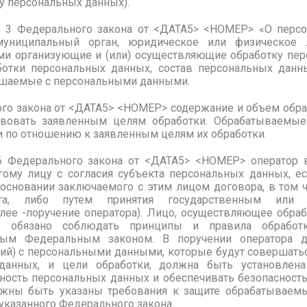
у персональных данных).
т. 3 Федерального закона от <ДАТА5> <НОМЕР> «О перс
муниципальный орган, юридическое или физическое 
ми организующие и (или) осуществляющие обработку пер
отки персональных данных, состав персональных данны
ершаемые с персональными данными.
льного закона от <ДАТА5> <НОМЕР> содержание и объем об
вовать заявленным целям обработки. Обрабатываемы
по отношению к заявленным целям их обработки.
. 6 Федерального закона от <ДАТА5> <НОМЕР> оператор 
ому лицу с согласия субъекта персональных данных, е
основании заключаемого с этим лицом договора, в том ч
кта, либо путем принятия государственным или
алее -поручение оператора). Лицо, осуществляющее обра
, обязано соблюдать принципы и правила обработ
ным Федеральным законом. В поручении оператора
ций) с персональными данными, которые будут совершат
данных, и цели обработки, должна быть установлена
ость персональных данных и обеспечивать безопасност
олжны быть указаны требования к защите обрабатываем
 указанного Федерального закона.