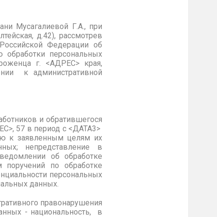
ни Мусагалиевой Г.А., при
тейская, д.42), рассмотрев
 Российской Федерации об
ю обработки персональных
роженца г. <АДРЕС> края,
чении к административной
аботников и обратившегося
ЕС>, 57 в период с <ДАТА3>
ию к заявленным целям их
нных; непредставление в
ведомлении об обработке
м поручений по обработке
енциальности персональных
нальных данных.
тративного правонарушения
анных - национальность, в