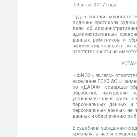
09 июня
2017 го
Суд в составе мирового с
ведении протокола судебно
дело об административно
административных правон
данных работников и об
зарегистрированного по 
ответственности не имеется
УСТАНОВИ
<ФИО2>, являясь ответств
населения ГБУЗ АО «Наимен
по <ДАТА4> совершал обр
обработки; нарушение к
уполномоченный орган с
персональных данных, а 
персональных данных, не 
данных и обеспечению их б
В судебном заседании пре
признала в части осущест