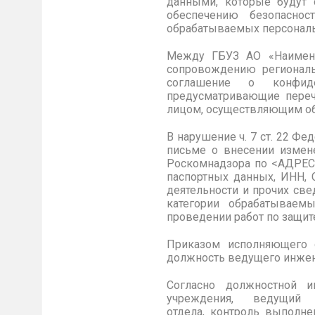
данными, которые будут 
обеспечению безопасно
обрабатываемых персональн
Между ГБУЗ АО «Наимено
сопровождению региональ
соглашение о конфиде
предусматривающие переч
лицом, осуществляющим об
В нарушение ч. 7 ст. 22 
письме о внесении измен
Роскомнадзора по <АДРЕС>
паспортных данных, ИНН, 
деятельности и прочих све
категории обрабатывае
проведении работ по защи
Приказом исполняющего 
должность ведущего инже
Согласно должностной 
учреждения, ведущий ин
отдела, контроль выполн