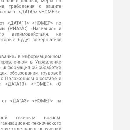
ональных данных, меры по
же требования к защите
акона от <ДАТА5> <НОМЕР>.
 от <ДАТА11> <НОМЕР> по
емы (РИАМС) «Название» и
го взаимодействия, не
оторые будут совершаться
нование» в информационном
аправленном в Управление
а информация об обработке
ах, образовании, трудовой
и с Положением о составе и
от <ДАТА13> <НОМЕР> «О
» от <ДАТА3> <НОМЕР> на
жденной главным врачом
низационно-технического
ение отдельных поручений