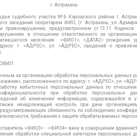
да г. Астрахань
удьи судебного участка №6 Кировского района г. Астраха
го заседания секретарем ФИО, (г. Астрахань, ул. Адмирал
м правонарушении, предусмотренном ст.13.11 Кодекса
арушениях в отношении ответственного за организаци
ратившегося населения <ФИО1>
, <ДАТА2> рождения, у
адресу: г. <АДРЕС>, ул. <АДРЕС>, сведений о привле
,
Л:
енным за организацию обработки персональных данных р
ование», расположенного по адресу: г. <АДРЕС>, ул. <АДР
аботку избыточных персональных данных по отношен
онфиденциальности при обработке персональных да
ведений об изменении информации, содержащейся в у
также ненадлежащий контроль при даче организация
предусматривающих обязанность по соблюдению конфид
езопасности, требования к защите обрабатываемых персо
дставитель <ФИО3> - <ФИО4> вину в совершении админис
вления обработки специальной категории персональных д