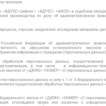
не признала.
ы <АДРЕС> района г. <АДРЕС> <ФИО5> в судебном засед
ении производства по делу об административном пра
 процесса, опросив свидетелей, исследовав материалы де
Российской Федерации об административных правон
ственность за нарушение установленного законом п
транения информации о гражданах (персональных данных)
 обработкой персональных данных, осуществляемо
 автоматизации, в том числе в информационно-теле
м законом от <ДАТА5> <НОМЕР> «О персональных данных
тки персональных данных в силу ч. 1 ст. 5 Федерального
является осуществление обработки персональных данных н
. 3 Федерального закона от <ДАТА5> <НОМЕР> «О персонал
ция, относящаяся прямо или косвенно к определе