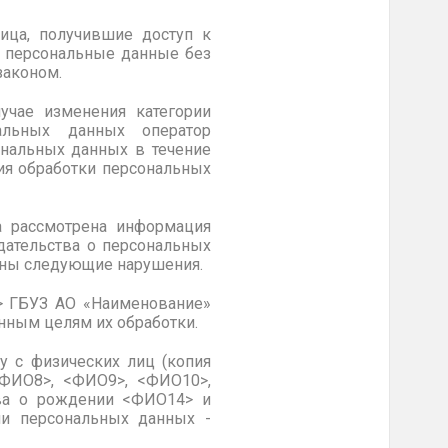
ица, получившие доступ к
ь персональные данные без
законом.
учае изменения категории
альных данных оператор
ональных данных в течение
ия обработки персональных
да рассмотрена информация
дательства о персональных
ены следующие нарушения.
Р> ГБУЗ АО «Наименование»
нным целям их обработки.
у с физических лиц (копия
<ФИО8>, <ФИО9>, <ФИО10>,
тва о рождении <ФИО14> и
ии персональных данных -