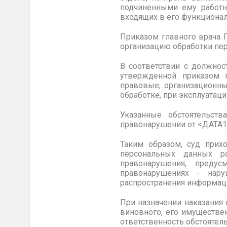
подчиненными ему работни
входящих в его функционал
Приказом главного врача 
организацию обработки пе
В соответствии с должнос
утвержденной приказом 
правовые, организационны
обработке, при эксплуата
Указанные обстоятельст
правонарушении от <ДАТА16
Таким образом, суд прих
персональных данных р
правонарушения, предус
правонарушениях - нару
распространения информаци
При назначении наказания
виновного, его имуществе
ответственность обстоятел