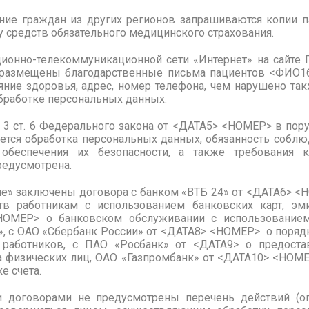
ие граждан из других регионов запрашиваются копии п
у средств обязательного медицинского страхования.
ионно-телекоммуникационной сети «Интернет» на сайте
» размещены благодарственные письма пациентов <ФИО1
яние здоровья, адрес, номер телефона, чем нарушено та
бработке персональных данных.
. 3 ст. 6 Федерального закона от <ДАТА5> <НОМЕР> в пор
ется обработка персональных данных, обязанность собл
обеспечения их безопасности, а также требования 
редусмотрена.
ие» заключены договора с банком «ВТБ 24» от <ДАТА6> <
в работникам с использованием банковских карт, э
ОМЕР> о банковском обслуживании с использованием
», с ОАО «Сбербанк России» от <ДАТА8> <НОМЕР> о поряд
работников, с ПАО «Росбанк» от <ДАТА9> о предоста
а физических лиц, ОАО «Газпромбанк» от <ДАТА10> <НОМ
е счета.
и договорами не предусмотрены перечень действий (о