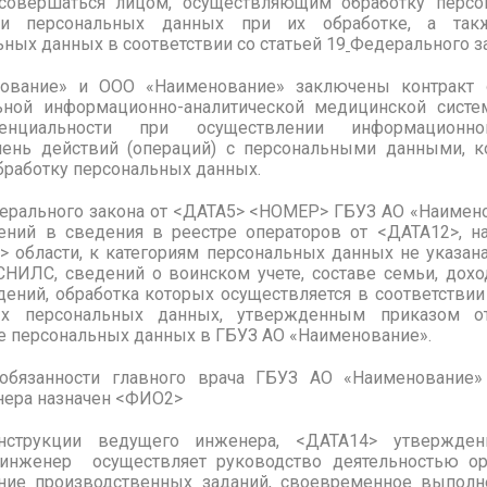
совершаться лицом, осуществляющим обработку перс
сти персональных данных при их обработке, а так
ых данных в соответствии со статьей 19
Федерального з
вание» и ООО «Наименование» заключены контракт
ной информационно-аналитической медицинской сист
нциальности при осуществлении информационно
ень действий (операций) с персональными данными, к
работку персональных данных.
Федерального закона от <ДАТА5> <НОМЕР> ГБУЗ АО «Наиме
ений в сведения в реестре операторов от <ДАТА12>, н
 области, к категориям персональных данных не указан
СНИЛС, сведений о воинском учете, составе семьи, доход
дений, обработка которых осуществляется в соответстви
мых персональных данных, утвержденным приказом 
те персональных данных в ГБУЗ АО «Наименование».
обязанности главного врача ГБУЗ АО «Наименование
нера назначен <ФИО2>
инструкции ведущего инженера, <ДАТА14> утвер
женер осуществляет руководство деятельностью орга
ение производственных заданий, своевременное выполн