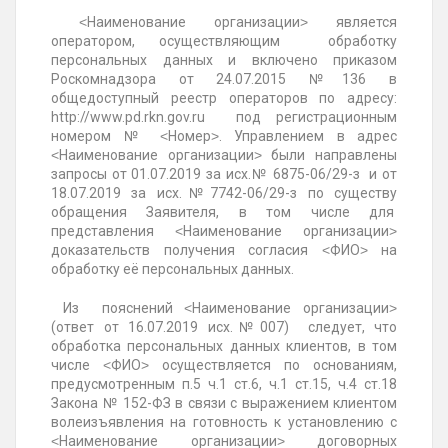
˂Наименование организации˃ является
оператором, осуществляющим обработку
персональных данных и включено приказом
Роскомнадзора от 24.07.2015 №136 в
общедоступный реестр операторов по адресу:
http://www.pd.rkn.gov.ru под регистрационным
номером № ˂Номер˃. Управлением в адрес
˂Наименование организации˃ были направлены
запросы от 01.07.2019 за исх.№ 6875-06/29-з и от
18.07.2019 за исх.№7742-06/29-з по существу
обращения Заявителя, в том числе для
представления ˂Наименование организации˃
доказательств получения согласия ˂ФИО˃ на
обработку её персональных данных.
Из пояснений ˂Наименование организации˃
(ответ от 16.07.2019 исх.№007) следует, что
обработка персональных данных клиентов, в том
числе ˂ФИО˃ осуществляется по основаниям,
предусмотренным п.5 ч.1 ст.6, ч.1 ст.15, ч.4 ст.18
Закона № 152-ФЗ в связи с выражением клиентом
волеизъявления на готовность к установлению с
˂Наименование организации˃ договорных