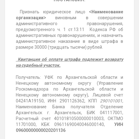
Признать юридическое лицо
˂Наименование
организации˃
виновным в совершении
административного правонарушения,
предусмотренного ч. 1 ст.13.11 Кодекса РФ об
административных правонарушениях, и назначить
административное наказание в виде штрафа в
размере 30000 (тридцать тысячи) рублей.
Квитанция об оплате штрафа подлежит возврату
на судебный участок.
Получатель: УФК по Архангельской области и
Ненецкому автономному округу (Управление
Роскомнадзора по Архангельской области и
Ненецкому автономному округу), Лицевой счет
04241А19150, ИНН 2901126362, КПП
290101001,
Наименование Банка получателя Отделение
Архангельск г. Архангельск, БИК 041117001,
Расчетный счет 40101810500000010003, ОКТМО
11701000, КБК 09611690040046000140,
УИН
09600000000020201136