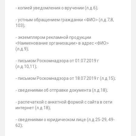
- копией уведомления о вручении (л.д.6);
- устным обращением гражданки ˂ФИО˃ (л.д.7,8,
103);
- экземпляром рекламной продукции
˂Наименование организации˃ в адрес ˂ФИО˃
(л.д.9);
- письмом Роскомнадзора от 01.07.2019 г
(л.д.10,11);
- письмом Роскомнадзора от 18.07.2019 г (л.д.15);
- сведениями об отправке документа (л.д.18);
- распечаткой с анкетной формой с сайта в сети
интернет (л.д.18);
- сведениями о юридическом лице (л.д.25-29, 49-
62);