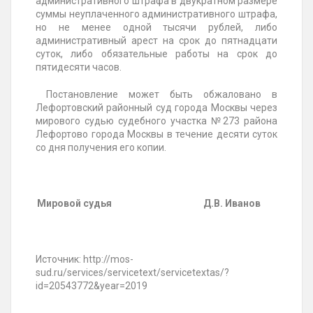
административного штрафа в двукратном размере
суммы неуплаченного административного штрафа,
но не менее одной тысячи рублей, либо
административный арест на срок до пятнадцати
суток, либо обязательные работы на срок до
пятидесяти часов.
Постановление может быть обжаловано в
Лефортовский районный суд города Москвы через
мирового судью судебного участка №273 района
Лефортово города Москвы в течение десяти суток
со дня получения его копии.
Мировой судья
Д.В. Иванов
Источник: http://mos-
sud.ru/services/servicetext/servicetextas/?
id=20543772&year=2019