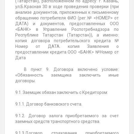
(Татарстан), расположенном по адресу: г. Казань,
ул.Б.Красная 30 в ходе проведения проверки (при
анализе документов, приложенных к письменному
обращению потребителя ФИО (рег.№ <НОМЕР> от
ДАТА) и документов, предоставленных ООО
<БАНК> в Управление Роспотребнадзора по
Республике Татарстан (Татарстан)), а именно:
копия договора потребительского кредита №
Номер от ДАТА. копия Заявления о
предоставлении кредита ООО <БАНК> №Номер от
Дата
В пункт 9. Договора включено условие:
«Обязанность заемщика заключить иные
договоры.
9.1. Заемщик обязан заключить с Кредитором:
9.1.1. Договор банковского счета.
9.1.2. Договор залога приобретаемого за счет
заемных средств транспортного средства.
9.1.3.Договор страхования приобретаемого