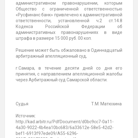
административном правонарушении, которым
Общество с ограниченной ответственностью
«Русфинанс банк» привлечено к административной
ответственности, установленной ч.2 ст.14.8
Кодекса Российской Федерации об
административных правонарушениях в виде
штрафа в размере 15 000 руб. 00 коп.
Решение может быть обжаловано в Одиннадцатый
арбитражный апелляционный суд,
г.Самара, в течение десяти дней со дня его
принятия, с направлением апелляционной жалобы
через Арбитражный суд Самарской области.
Судья Т.М. Матюхина
Источник:
http://kad.arbitr.ru/PdfDocument/d0bc9cc7-0a11-
4a30-9022-4b4ea10bc683/6a33612e-58e5-42d2-
bef1-6913f97ede09/A55-6296-