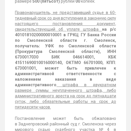
размере
500 (пятьсот)
рублей
00
копеек.
Правонарушитель, не представивший судье в 60-
тидневный срок со дня вступления в законную силу
настоящего постановления документ,
свидетельствующий об уплате штрафа
на р/с
40101810200000010001 в
ГРКЦ ГУ Банка России
по Смоленской области г. Смоленск,
получатель: УФК по Смоленской области
(Прокуратура Смоленской области), ИНН
6730017030 БИК 046614001, КБК
41511690010016000140, ОКТМО 66701000, КПП:
673001001, может быть привлечен к
административной ответственности с
наложением наказания в виде
административного
штрафа в двукратном
размере суммы неуплаченного штрафа, либо
административного ареста на срок до пятнадцати
суток, либо обязательные работы на срок до
пятидесяти часов.
Постановление может быть обжаловано
в
Заднепровский районный суд г. Смоленска через
мирового судью судебного участка №4 в