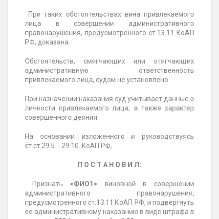
При таких обстоятельствах вина привлекаемого
лица в совершении административного
правонарушения, предусмотренного ст.13.11 КоАП
РФ, доказана.
Обстоятельств, смягчающих или отягчающих
административную ответственность
привлекаемого лица, судом не установлено.
При назначении наказания суд учитывает данные о
личности привлекаемого лица, а также характер
совершенного деяния.
На основании изложенного и руководствуясь
ст.ст.29.5. - 29.10. КоАП РФ,
П О С Т А Н О В И Л:
Признать
<ФИО1>
виновной в совершении
административного правонарушения,
предусмотренного ст.13.11 КоАП РФ, и подвергнуть
ее административному наказанию в виде штрафа в