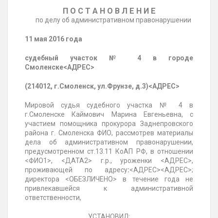
П О С Т А Н О В Л Е Н И Е
по делу об административном правонарушении
11 мая 2016 года
судебный участок
№ 4 в городе
Смоленске
<АДРЕС>
(
214012, г.Смоленск, ул.Фрунзе, д.3)
<АДРЕС>
Мировой судья судебного
участка № 4 в
г.Смоленске Каймович Марина Евгеньевна, с
участием помощника прокурора Заднепровского
района г. Смоленска ФИО, рассмотрев материалы
дела об административном правонарушении,
предусмотренном ст.13.11 КоАП РФ, в отношении
<ФИО1>
, <ДАТА2> г.р., уроженки <АДРЕС>,
проживающей по адресу
:
<АДРЕС><АДРЕС>;
директора <ОБЕЗЛИЧЕНО> в течение года не
привлекавшейся к административной
ответственности,
УСТАНОВИЛ: