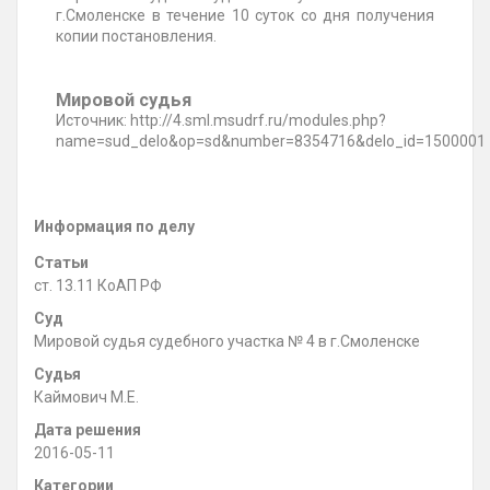
г.Смоленске в течение 10 суток со дня получения
копии постановления.
Мировой судья
Источник: http://4.sml.msudrf.ru/modules.php?
name=sud_delo&op=sd&number=8354716&delo_id=1500001
Информация по делу
Статьи
ст. 13.11 КоАП РФ
Суд
Мировой судья судебного участка № 4 в г.Смоленске
Судья
Каймович М.Е.
Дата решения
2016-05-11
Категории