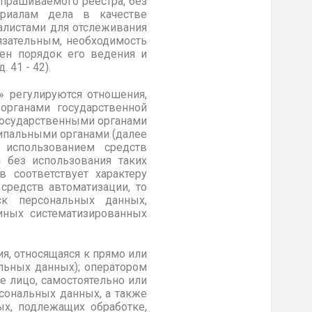
спрашиваемого реестра, без
ериалам дела в качестве
алистами для отслеживания
язательным, необходимость
лен порядок его ведения и
 41 - 42).
» регулируются отношения,
органами государственной
государственными органами
ципальными органами (далее
использованием средств
 без использования таких
в соответствует характеру
средств автоматизации, то
ск персональных данных,
иных систематизированных
я, относящаяся к прямо или
льных данных); оператором
е лицо, самостоятельно или
сональных данных, а также
х, подлежащих обработке,