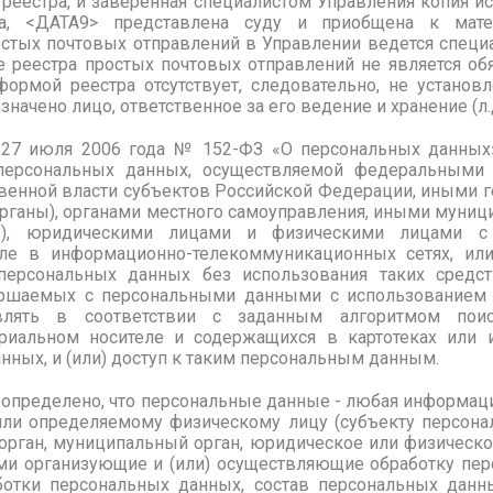
 реестра, и заверенная специалистом Управления копия и
ма, <ДАТА9> представлена суду и приобщена к мат
ростых почтовых отправлений в Управлении ведется специ
е реестра простых почтовых отправлений не является об
ормой реестра отсутствует, следовательно, не установ
азначено лицо, ответственное за его ведение и хранение (л.д.
т
27 июля 2006 года № 152-ФЗ «
О персональных данных
персональных данных, осуществляемой федеральными 
ственной власти субъектов Российской Федерации, иными 
органы), органами местного самоуправления, иными муни
ы), юридическими лицами и физическими лицами с 
сле в информационно-телекоммуникационных сетях, или
персональных данных без использования таких средст
ершаемых с персональными данными с использованием 
влять в соответствии с заданным алгоритмом пои
риальном носителе и содержащихся в картотеках или 
нных, и (или) доступ к таким персональным данным.
определено, что персональные данные - любая информаци
ли определяемому физическому лицу (субъекту персона
орган, муниципальный орган, юридическое или физическо
ми организующие и (или) осуществляющие обработку пер
отки персональных данных, состав персональных данны