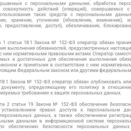
вершаемые с персональными данными; обработка пер
и совокупность действий (операций), совершаемых с
спользования таких средств с персональными данным
ие, хранение, уточнение (обновление, изменение), и
е, предоставление, доступ), обезличивание, блокирован
 1 статьи 18.1
Закона № 152-ФЗ
оператор обязан прини
ния выполнения обязанностей, предусмотренных настоя
 с ним нормативными правовыми актами. Оператор самосто
имых и достаточных для обеспечения выполнения обяза
аконом и принятыми в соответствии с ним нормативным
стоящим Федеральным законом или другими федеральным
18.1
Закона № 152-ФЗ
оператор обязан опубликовать ил
 документу, определяющему его политику в отношени
лизуемых требованиях к защите персональных данных.
ти 2 статьи 19
Закона № 152-ФЗ
обеспечение безопасн
ти: установлением правил доступа к персональным д
ерсональных данных, а также обеспечением регистрац
ьными данными в информационной системе персональн
о обеспечению безопасности персональных данных