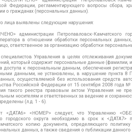
кой Федерации, регламентирующего вопросы сбора, хр
и о гражданах (персональных данных).
го лица выявлены следующие нарушения:
ЕНО> администрации Петропавловск-Камчатского гор
ератора в отношении обработки персональных данных, 
лицо, ответственное за организацию обработки персональн
специалистов Управления в целях отслеживания докуме
ений, который содержит персональные данные (фамилии, и
а доступа к персональным данным, обеспечения регистра
ыми данными, не установлены, в нарушение пункта 8 
анных, осуществляемой без использования средств авт
ьства Российской Федерации
от 15 сентября 2008 года 
я такого реестра правовым актом Управления не пред
ьным носителям и ответственных за ведение и сохранност
еделены (л.д. 1 - 6).
т <ДАТА6> <НОМЕР> следует, что Управлению <ОБЕ
го городского округа необходимо в срок к <ДАТА7> п
мчатского
копию документа, определяющего политику 
нальных данных, а также сведения о публикации данного 