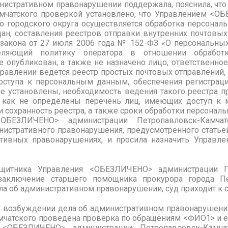
нистративном правонарушении поддержала, пояснила, что
мчатского
проверкой установлено, что Управлением <О
 городского округа осуществляется обработка персональ
ан, составления реестров отправки внутренних почтовых
закона от
27 июля 2006 года № 152-ФЗ «
О персональных
еляющий политику оператора в отношении обработ
не опубликован, а также не назначено лицо, ответственно
правлении ведется реестр простых почтовых отправлений
оступа к персональным данным, обеспечения регистраци
 установлены, необходимость ведения такого реестра 
е как не определены перечень лиц, имеющих доступ к 
 сохранность реестра, а также сроки обработки персональ
ОБЕЗЛИЧЕНО> администрации Петропавловск-Камчат
нистративного правонарушения, предусмотренного статье
тивных правонарушениях, и просила назначить Управле
щитника Управления <ОБЕЗЛИЧЕНО> администрации Пе
заключение старшего помощника прокурора города Пе
ла об административном правонарушении, суд приходит к
 возбуждении дела об административном правонарушении
мчатского
проведена проверка по обращениям <ФИО1> и е
<ОБЕЗЛИЧЕНО> администрации Петропавловск-Камчат