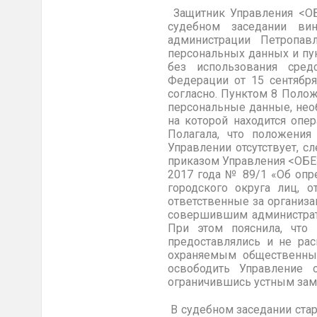
Защитник Управления <ОБ
судебном
заседании вину
администрации Петропав
персональных данных и пу
без использования сред
Федерации от
15 сентябр
согласно. Пунктом 8
Полож
персональные данные, нео
на которой находится опе
Полагала, что положени
Управлении отсутствует, с
приказом Управления <ОБЕ
2017 года № 89/1 «
Об опр
городского округа лиц, 
ответственные за организ
совершившим администрат
При этом пояснила, что 
предоставлялись и не рас
охраняемым общественным
освободить Управление о
ограничившись устным за
В судебном заседании ста