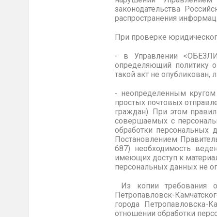
законодательства Российс
распространения информаци
При проверке юридическо
- в Управлении <ОБЕЗЛИЧ
определяющий политику оп
такой акт не опубликован, 
- неопределенным кругом 
простых почтовых отправл
граждан). При этом правил
совершаемых с персональн
обработки персональных д
Постановлением Правител
687) необходимость
ведени
имеющих доступ к материал
персональных данных не опр
Из копии требования о
Петропавловск-Камчатско
города
Петропавловска-Ка
отношении обработки персо