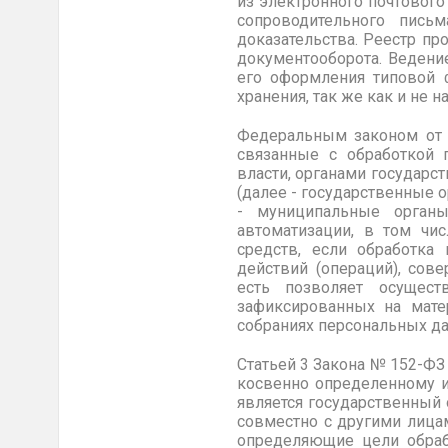
из электронного почтового
сопроводительного пись
доказательства. Реестр п
документооборота. Ведени
его оформления типовой ф
хранения, так же как и не н
Федеральным законом о
связанные с обработкой 
власти, органами государ
(далее - государственные 
- муниципальные орган
автоматизации, в том чи
средств, если обработка 
действий (операций), сов
есть позволяет осущест
зафиксированных на мате
собраниях персональных да
Статьей 3
Закона № 152-ФЗ
косвенно определенному и
является государственный 
совместно с другими лица
определяющие цели обраб