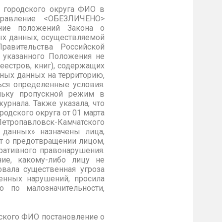
 городского
округа ФИО в
правление <ОБЕЗЛИЧЕНО>
ение положений Закона о
ых данных, осуществляемой
равительства Российской
 указанного Положения не
реестров, книг), содержащих
ных данных на территорию,
ься определенные условия.
льку пропускной режим в
урнала. Также указала, что
родского округа
от 01 марта
етропавловск-Камчатского
 данных» назначены лица,
т о предотвращении лицом,
ативного правонарушения.
ние, какому-либо лицу не
овала существенная угроза
енных нарушений, просила
о по малозначительности,
ского ФИО постановление
о