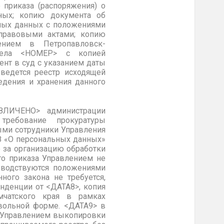
 приказа (распоряжения) о
нных; копию документа об
ьных данных с положениями
 правовыми актами; копию
влением
в Петропавловск-
ела <НОМЕР> с копией
нт в суд с указанием даты
 ведется реестр исходящей
едения и хранения данного
ЕЗЛИЧЕНО> администрации
требование прокуратуры
ыми сотрудники Управления
 «
О персональных данных»
о за организацию обработки
го приказа Управлением не
оводствуются положениями
ого закона не требуется,
нденции от <ДАТА8>, копия
мчатского края
в рамках
вольной форме. <ДАТА9> в
я Управлением выкопировки