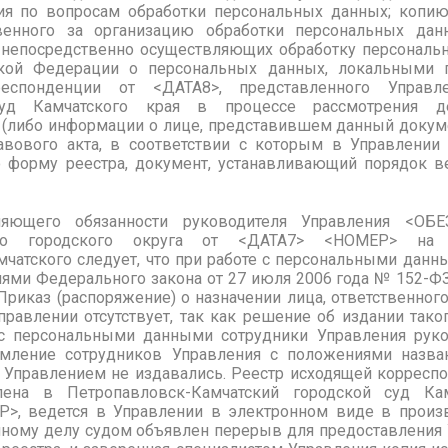
я по вопросам обработки персональных данных; копию
твенного за организацию обработки персональных да
 непосредственно осуществляющих обработку персонал
ской Федерации о персональных данных, локальными
респонденции от <ДАТА8>, представленного Упра
суд
Камчатского края
в процессе рассмотрения д
 (либо информации о лице, представившем данный докуме
авового акта, в соответствии с которым в Управлении
 форму реестра, документ, устанавливающий порядок в
яющего обязанности руководителя Управления <ОБ
кого городского округа от <ДАТА7> <НОМЕР> на 
мчатского
следует, что при работе с персональными данн
ями Федерального закона от
27 июля 2006 года № 152-ФЗ
риказ (распоряжение) о назначении лица, ответственног
правлении отсутствует, так как решение об издании тако
 с персональными данными сотрудники Управления рук
мление сотрудников Управления с положениями названн
Управлением не издавались. Реестр исходящей корреспо
влена
в Петропавловск-Камчатский
городской суд
Ка
Р>, ведется в Управлении в электронном виде в произ
нному делу судом объявлен перерыв для предоставлени