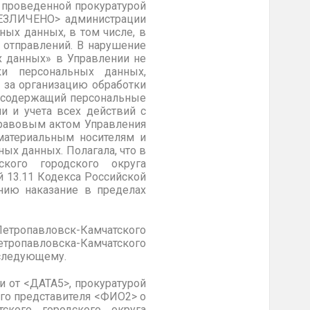
 проведенной прокуратурой
БЕЗЛИЧЕНО> администрации
ных данных, в том числе, в
 отправлений. В нарушение
 данных» в Управлении не
ки персональных данных,
е за организацию обработки
, содержащий персональные
и и учета всех действий с
правовым актом Управления
материальным носителям и
ных данных. Полагала, что в
ского городского округа
й 13.11 Кодекса Российской
нию наказание в пределах
тропавловск-Камчатского
тропавловска-Камчатского
 следующему.
 от <ДАТА5>, прокуратурой
го представителя <ФИО2> о
ского городского округа