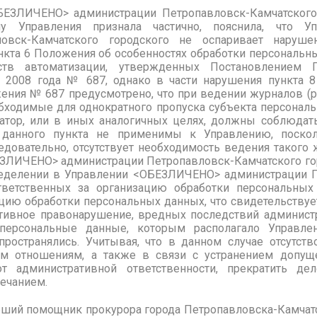
ЕЗЛИЧЕНО> администрации Петропавловск-Камчатского
 Управления признала частично, пояснила, что У
ловск-Камчатского городского не оспаривает наруш
нкта 6 Положения об особенностях обработки персональн
ств автоматизации, утвержденных Постановлением П
я 2008 года № 687, однако
в части нарушения пункта 8
ения № 687 предусмотрено
, что при ведении журналов (
бходимые для однократного пропуска субъекта персональ
ратор, или в иных аналогичных целях, должны соблюдат
я данного пункта не применимы к Управлению, поско
ледовательно, отсутствует необходимость ведения такого ж
ЗЛИЧЕНО> администрации Петропавловск-Камчатского го
еделении в Управлении <ОБЕЗЛИЧЕНО> администрации П
ответственных за организацию обработки персональных
ацию обработки персональных данных, что свидетельствуе
ивное правонарушение, вредных последствий администр
персональные данные, которым располагало Управле
пространялись. Учитывая, что в данном случае отсутств
 отношениям, а также в связи с устранением допущ
т административной ответственности, прекратить дел
мечанием.
рший помощник прокурора города
Петропавловска-Камчат