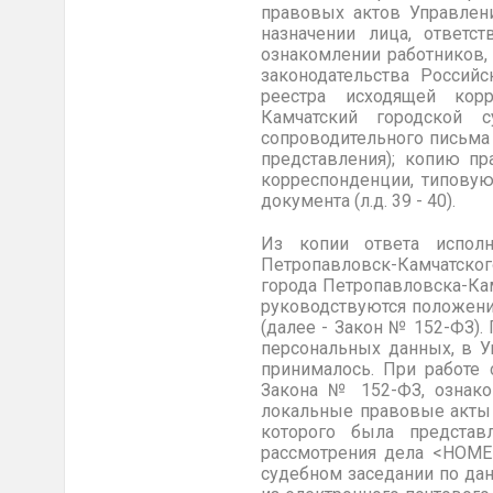
правовых актов Управлени
назначении лица, ответс
ознакомлении работников,
законодательства Россий
реестра исходящей кор
Камчатский
городской 
сопроводительного письма
представления); копию пр
корреспонденции, типовую
документа (л.д. 39 - 40).
Из копии ответа исполн
Петропавловск-Камчатс
города
Петропавловска-Ка
руководствуются положени
(далее - Закон
№ 152-ФЗ).
П
персональных данных, в У
принималось. При работе
Закона
№ 152-ФЗ,
ознако
локальные правовые акты 
которого была предста
рассмотрения дела <НОМЕ
судебном заседании по да