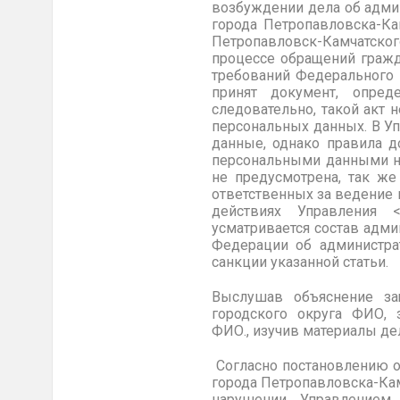
возбуждении дела об адми
города
Петропавловска-Ка
Петропавловск-Камчатского
процессе обращений гражд
требований Федерального 
принят документ, опред
следовательно, такой акт 
персональных данных. В У
данные, однако правила д
персональными данными не
не предусмотрена, так ж
ответственных за ведение и
действиях Управления <
усматривается состав адми
Федерации об администра
санкции указанной статьи.
Выслушав объяснение за
городского
округа ФИО, 
ФИО.,
изучив материалы де
Согласно постановлению о
города
Петропавловска-Ка
нарушении Управлением 