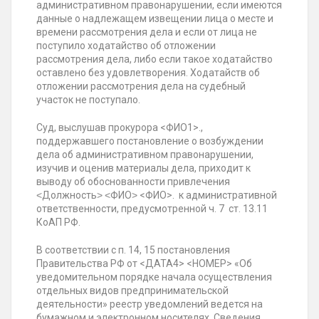
административном правонарушении, если имеются
данные о надлежащем извещении лица о месте и
времени рассмотрения дела и если от лица не
поступило ходатайство об отложении
рассмотрения дела, либо если такое ходатайство
оставлено без удовлетворения. Ходатайств об
отложении рассмотрения дела на судебный
участок не поступало.
Суд, выслушав прокурора <ФИО1>.,
поддержавшего постановление о возбуждении
дела об административном правонарушении,
изучив и оценив материалы дела, приходит к
выводу об обоснованности привлечения
˂Должность˃ ˂ФИО˃ <ФИО>. к административной
ответственности, предусмотренной ч. 7 ст. 13.11
КоАП РФ.
В соответствии с п. 14, 15 постановления
Правительства РФ от <ДАТА4> <НОМЕР> «Об
уведомительном порядке начала осуществления
отдельных видов предпринимательской
деятельности» реестр уведомлений ведется на
бумажном и электронном носителях. Сведения,