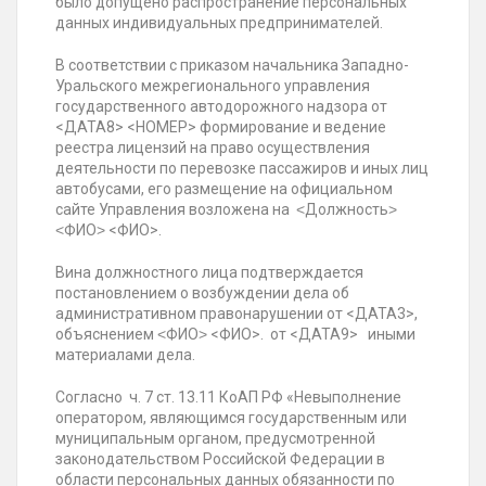
было допущено распространение персональных
данных индивидуальных предпринимателей.
В соответствии с приказом начальника Западно-
Уральского межрегионального управления
государственного автодорожного надзора от
<ДАТА8> <НОМЕР> формирование и ведение
реестра лицензий на право осуществления
деятельности по перевозке пассажиров и иных лиц
автобусами, его размещение на официальном
сайте Управления возложена на ˂Должность˃
˂ФИО˃ <ФИО>.
Вина должностного лица подтверждается
постановлением о возбуждении дела об
административном правонарушении от <ДАТА3>,
объяснением ˂ФИО˃ <ФИО>. от <ДАТА9> иными
материалами дела.
Согласно ч. 7 ст. 13.11 КоАП РФ «Невыполнение
оператором, являющимся государственным или
муниципальным органом, предусмотренной
законодательством Российской Федерации в
области персональных данных обязанности по