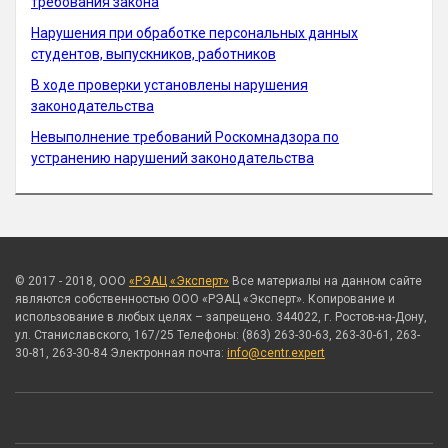
требования закона
Нарушения при обработке персональных данных
студентов, выпускников, работников
В ходе проверки установлены нарушения
законодательства
Невыполнение требований Роскомнадзора по
устранению нарушений законодательства
© 2017 - 2018, ООО
«РЭАЦ «Эксперт»
Все материалы на данном сайте
являются собственностью ООО «РЭАЦ «Эксперт». Копирование и
использование в любых целях – запрещено. 344022, г. Ростов-на-Дону,
ул. Станиславского, 167/25 Телефоны: (863) 263-30-63, 263-30-61, 263-
30-81, 263-30-84 Электронная почта:
info@centr.expert