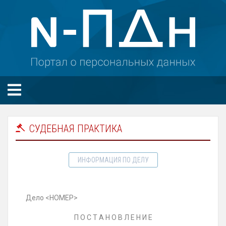
СУДЕБНАЯ ПРАКТИКА
ИНФОРМАЦИЯ ПО ДЕЛУ
Дело <НОМЕР>
П О С Т А Н О В Л Е Н И Е