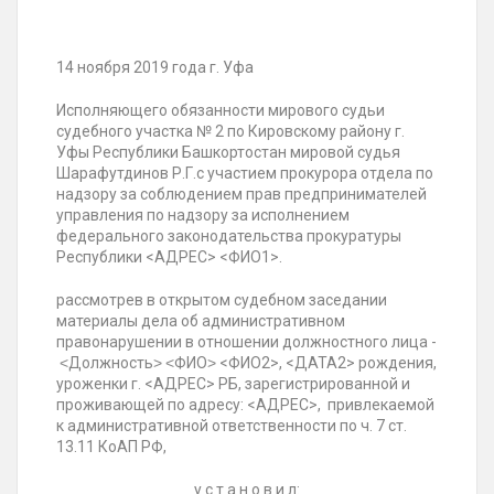
14 ноября 2019 года г. Уфа
Исполняющего обязанности мирового судьи
судебного участка № 2 по Кировскому району г.
Уфы Республики Башкортостан мировой судья
Шарафутдинов Р.Г.с участием прокурора отдела по
надзору за соблюдением прав предпринимателей
управления по надзору за исполнением
федерального законодательства прокуратуры
Республики <АДРЕС> <ФИО1>.
рассмотрев в открытом судебном заседании
материалы дела об административном
правонарушении в отношении должностного лица -
˂Должность˃ ˂ФИО˃ <ФИО2>, <ДАТА2> рождения,
уроженки г. <АДРЕС> РБ, зарегистрированной и
проживающей по адресу: <АДРЕС>, привлекаемой
к административной ответственности по ч. 7 ст.
13.11 КоАП РФ,
у с т а н о в и л: