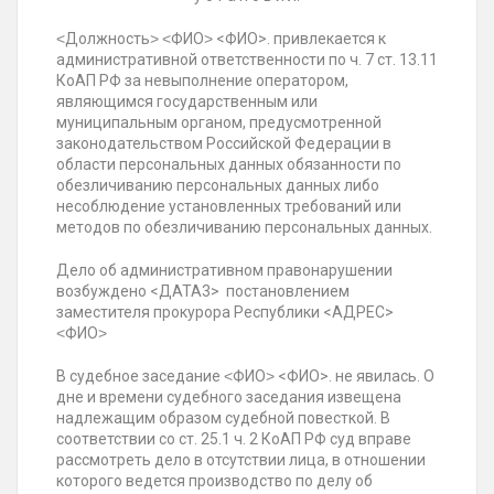
˂Должность˃ ˂ФИО˃ <ФИО>. привлекается к
административной ответственности по ч. 7 ст. 13.11
КоАП РФ за невыполнение оператором,
являющимся государственным или
муниципальным органом, предусмотренной
законодательством Российской Федерации в
области персональных данных обязанности по
обезличиванию персональных данных либо
несоблюдение установленных требований или
методов по обезличиванию персональных данных.
Дело об административном правонарушении
возбуждено <ДАТА3> постановлением
заместителя прокурора Республики <АДРЕС>
˂ФИО˃
В судебное заседание ˂ФИО˃ <ФИО>. не явилась. О
дне и времени судебного заседания извещена
надлежащим образом судебной повесткой. В
соответствии со ст. 25.1 ч. 2 КоАП РФ суд вправе
рассмотреть дело в отсутствии лица, в отношении
которого ведется производство по делу об