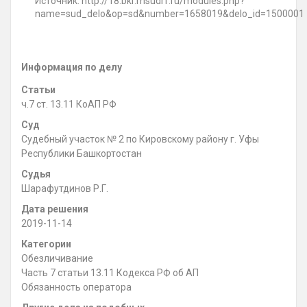
Источник: http://18.bkr.msudrf.ru/modules.php?
name=sud_delo&op=sd&number=1658019&delo_id=1500001
Информация по делу
Статьи
ч.7 ст. 13.11 КоАП РФ
Суд
Судебный участок № 2 по Кировскому району г. Уфы
Республики Башкортостан
Судья
Шарафутдинов Р.Г.
Дата решения
2019-11-14
Категории
Обезличивание
Часть 7 статьи 13.11 Кодекса РФ об АП
Обязанность оператора