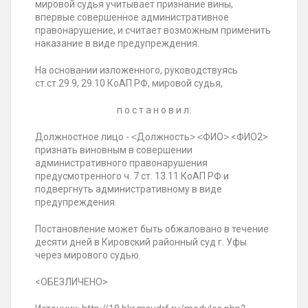
мировой судья учитывает признание вины,
впервые совершенное административное
правонарушение, и считает возможным применить
наказание в виде предупреждения.
На основании изложенного, руководствуясь
ст.ст.29.9, 29.10 КоАП РФ, мировой судья,
п о с т а н о в и л:
Должностное лицо - ˂Должность˃ ˂ФИО˃ <ФИО2>
признать виновным в совершении
административного правонарушения
предусмотренного ч. 7 ст. 13.11 КоАП РФ и
подвергнуть административному в виде
предупреждения.
Постановление может быть обжаловано в течение
десяти дней в Кировский районный суд г. Уфы
через мирового судью.
<ОБЕЗЛИЧЕНО>