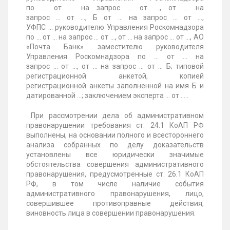
по ... от ... на запрос ... от ..., от ... на
запрос ... от ..., Б от ... на запрос ... от ...,
УФПС ... руководителю Управления Роскомнадзора
по ... от ... на запрос ... от ..., от ... на запрос ... от ..., АО
«Почта Банк» заместителю руководителя
Управления Роскомнадзора по ... от ... на
запрос ... от ..., от ... на запрос ... от ... Б; типовой
регистрационной анкетой, копией
регистрационной анкеты заполненной на имя Б и
датированной ...; заключением эксперта ... от .....
При рассмотрении дела об административном
правонарушении требования ст. 24.1 КоАП РФ
выполнены, на основании полного и всестороннего
анализа собранных по делу доказательств
установлены все юридически значимые
обстоятельства совершения административного
правонарушения, предусмотренные ст. 26.1 КоАП
РФ, в том числе наличие события
административного правонарушения, лицо,
совершившее противоправные действия,
виновность лица в совершении правонарушения.