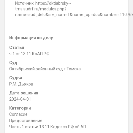
Источник: https://oktiabrsky--
tms.sudrf.ru/modules.php?
name=sud_delo&srv_num=1&name_op=doc&number=110768
Информация по делу
Статьи
ч.1 ст.13.11 КоАП РФ
Суд
Октябрьский районный суд г.Томска
Судья
Р.М. Дьяков
Дата решения
2024-04-01
Категории
Согласие
Предоставление
Часть 1 статьи 13.11 Кодекса РФ об АП