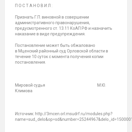
П О С Т А Н О В И Л :
Признать Г.П. виновной в совершении
административного правонарушения,
предусмотренного ст. 13.11 КоАП РФ и назначить
наказание в виде предупреждения.
Постановление может быть обжаловано
в Мценский районный суд Орловской области в
течение 10 суток с момента получения копии
постановления.
Мировой судья М.Ю.
Климова
Источник: http://3mcen.orl.msudrf.ru/modules.php?
name=sud_delo&op=sd&number=25244967&delo_id=150000