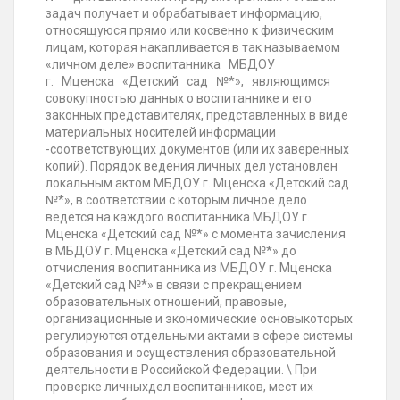
задач получает и обрабатывает информацию,
относящуюся прямо или косвенно к физическим
лицам, которая накапливается в так называемом
«личном деле» воспитанника МБДОУ
г. Мценска «Детский сад №*», являющимся
совокупностью данных о воспитаннике и его
законных представителях, представленных в виде
материальных носителей информации
-соответствующих документов (или их заверенных
копий). Порядок ведения личных дел установлен
локальным актом МБДОУ г. Мценска «Детский сад
№*», в соответствии с которым личное дело
ведётся на каждого воспитанника МБДОУ г.
Мценска «Детский сад №*» с момента зачисления
в МБДОУ г. Мценска «Детский сад №*» до
отчисления воспитанника из МБДОУ г. Мценска
«Детский сад №*» в связи с прекращением
образовательных отношений, правовые,
организационные и экономические основыкоторых
регулируются отдельными актами в сфере системы
образования и осуществления образовательной
деятельности в Российской Федерации. \ При
проверке личныхдел воспитанников, мест их