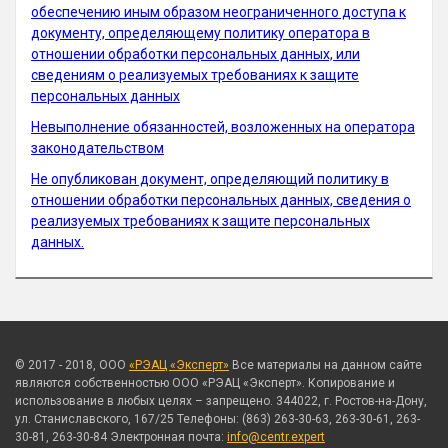
обеспечению иным образом неограниченного доступа к
документу, определяющему политику оператора в
отношении обработки персональных данных, или
сведениям о реализуемых требованиях к защите
персональных данных
Невыполнение обязанностей, возложенных на оператора
законодательством
Не опубликован документ, определяющий политику в
отношении обработки персональных данных, сведения о
реализуемых требованиях к защите персональных
данных.
© 2017 - 2018, ООО
«РЭАЦ «Эксперт»
Все материалы на данном сайте
являются собственностью ООО «РЭАЦ «Эксперт». Копирование и
использование в любых целях – запрещено. 344022, г. Ростов-на-Дону,
ул. Станиславского, 167/25 Телефоны: (863) 263-30-63, 263-30-61, 263-
30-81, 263-30-84 Электронная почта:
info@centr.expert