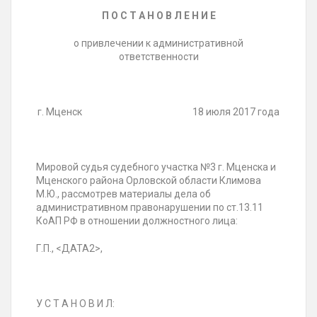
П О С Т А Н О В Л Е Н И Е
о привлечении к административной
ответственности
г. Мценск 18 июля 2017 года
Мировой судья судебного участка №3 г. Мценска и
Мценского района Орловской области Климова
М.Ю., рассмотрев материалы дела об
административном правонарушении по ст.13.11
КоАП РФ в отношении должностного лица:
Г.П., <ДАТА2>,
У С Т А Н О В И Л: