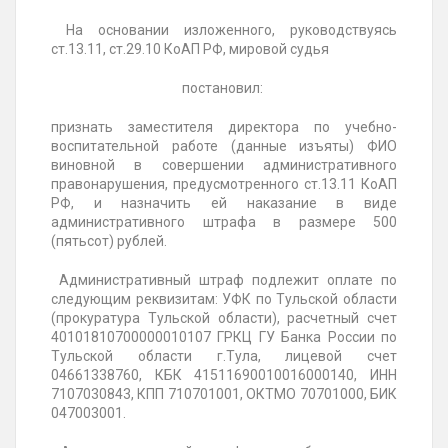
На основании изложенного, руководствуясь
ст.13.11, ст.29.10 КоАП РФ, мировой судья
постановил:
признать заместителя директора по учебно-
воспитательной работе (данные изъяты) ФИО
виновной в совершении административного
правонарушения, предусмотренного ст.13.11 КоАП
РФ, и назначить ей наказание в виде
административного штрафа в размере 500
(пятьсот) рублей.
Административный штраф подлежит оплате по
следующим реквизитам: УФК по Тульской области
(прокуратура Тульской области), расчетный счет
40101810700000010107 ГРКЦ ГУ Банка России по
Тульской области г.Тула, лицевой счет
04661338760, КБК 41511690010016000140, ИНН
7107030843, КПП 710701001, ОКТМО 70701000, БИК
047003001.