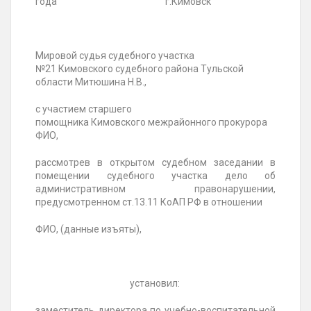
года г.Кимовск
Мировой судья судебного участка
№21 Кимовского судебного района Тульской
области Митюшина Н.В.,
с участием старшего
помощника Кимовского межрайонного прокурора
ФИО,
рассмотрев в открытом судебном заседании в
помещении судебного участка дело об
административном правонарушении,
предусмотренном ст.13.11 КоАП РФ в отношении
ФИО, (данные изъяты),
установил:
заместитель директора по учебно-воспитательной