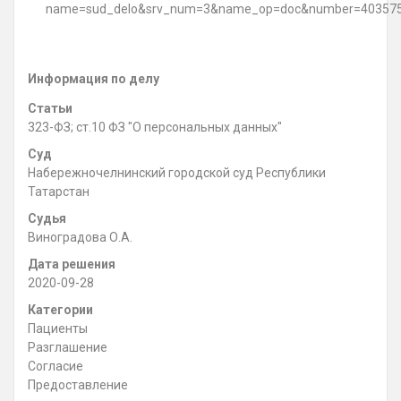
name=sud_delo&srv_num=3&name_op=doc&number=403575
Информация по делу
Статьи
323-ФЗ; ст.10 ФЗ "О персональных данных"
Суд
Набережночелнинский городской суд Республики
Татарстан
Судья
Виноградова О.А.
Дата решения
2020-09-28
Категории
Пациенты
Разглашение
Согласие
Предоставление