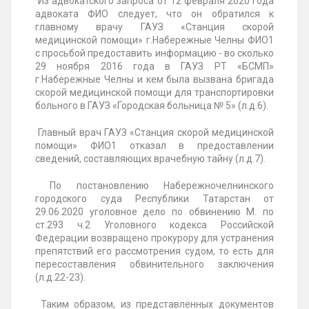
Из адвокатского запроса от 12 февраля 2020 года
адвоката ФИО следует, что он обратился к
главному врачу ГАУЗ «Станция скорой
медицинской помощи» г.Набережные Челны ФИО1
с просьбой предоставить информацию - во сколько
29 ноября 2016 года в ГАУЗ РТ «БСМП»
г.Набережные Челны и кем была вызвана бригада
скорой медицинской помощи для транспортировки
больного в ГАУЗ «Городская больница № 5» (л.д.6).
Главный врач ГАУЗ «Станция скорой медицинской
помощи» ФИО1 отказал в предоставлении
сведений, составляющих врачебную тайну (л.д.7).
По постановлению Набережночелнинского
городского суда Республики Татарстан от
29.06.2020 уголовное дело по обвинению М. по
ст.293 ч.2 Уголовного кодекса Российской
Федерации возвращено прокурору для устранения
препятствий его рассмотрения судом, то есть для
пересоставления обвинительного заключения
(л.д.22-23).
Таким образом, из представленных документов