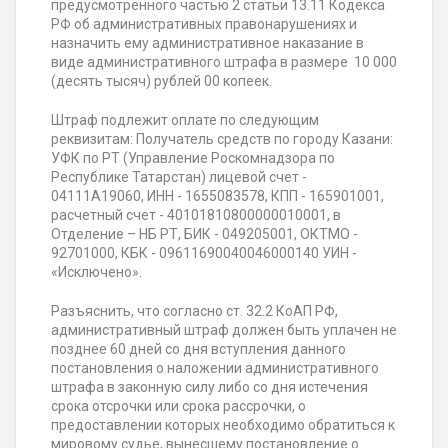
предусмотренного частью 2 статьи 13.11 Кодекса
РФ об административных правонарушениях и
назначить ему административное наказание в
виде административного штрафа в размере 10 000
(десять тысяч) рублей 00 копеек.
Штраф подлежит оплате по следующим
реквизитам: Получатель средств по городу Казани:
УФК по РТ (Управление Роскомнадзора по
Республике Татарстан) лицевой счет -
04111А19060, ИНН - 1655083578, КПП - 165901001,
расчетный счет - 40101810800000010001, в
Отделение – НБ РТ, БИК - 049205001, ОКТМО -
92701000, КБК - 09611690040046000140 УИН -
«Исключено».
Разъяснить, что согласно ст. 32.2 КоАП РФ,
административный штраф должен быть уплачен не
позднее 60 дней со дня вступления данного
постановления о наложении административного
штрафа в законную силу либо со дня истечения
срока отсрочки или срока рассрочки, о
предоставлении которых необходимо обратиться к
мировому судье, вынесшему постановление о