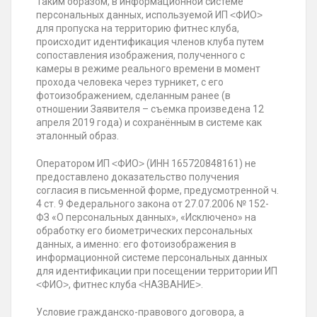
Таким образом, в информационной системе
персональных данных, используемой ИП ˂ФИО˃
для пропуска на территорию фитнес клуба,
происходит идентификация членов клуба путем
сопоставления изображения, полученного с
камеры в режиме реального времени в момент
прохода человека через турникет, с его
фотоизображением, сделанным ранее (в
отношении Заявителя – съемка произведена 12
апреля 2019 года) и сохранённым в системе как
эталонный образ.
Оператором ИП ˂ФИО˃ (ИНН 165720848161) не
предоставлено доказательство получения
согласия в письменной форме, предусмотренной ч.
4 ст. 9 Федерального закона от 27.07.2006 № 152-
ФЗ «О персональных данных», «Исключено» на
обработку его биометрических персональных
данных, а именно: его фотоизображения в
информационной системе персональных данных
для идентификации при посещении территории ИП
˂ФИО˃, фитнес клуба ˂НАЗВАНИЕ˃.
Условие гражданско-правового договора, а