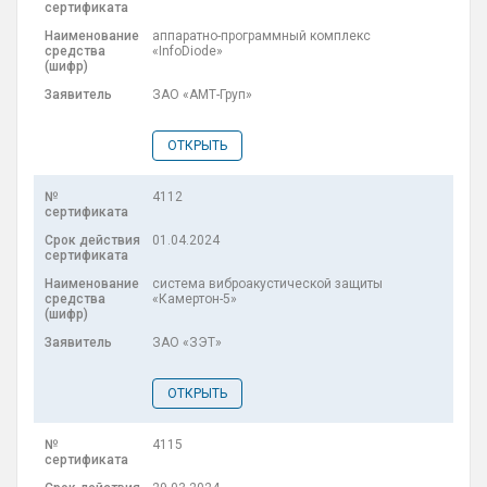
аппаратно-программный комплекс
«InfoDiode»
ЗАО «АМТ-Груп»
ОТКРЫТЬ
4112
01.04.2024
система виброакустической защиты
«Камертон-5»
ЗАО «ЗЭТ»
ОТКРЫТЬ
4115