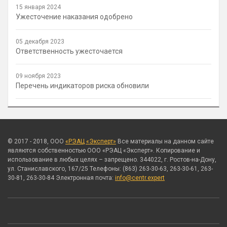
15 января 2024
Ужесточение наказания одобрено
05 декабря 2023
Ответственность ужесточается
09 ноября 2023
Перечень индикаторов риска обновили
© 2017 - 2018, ООО
«РЭАЦ «Эксперт»
Все материалы на данном сайте
являются собственностью ООО «РЭАЦ «Эксперт». Копирование и
использование в любых целях – запрещено. 344022, г. Ростов-на-Дону,
ул. Станиславского, 167/25 Телефоны: (863) 263-30-63, 263-30-61, 263-
30-81, 263-30-84 Электронная почта:
info@centr.expert