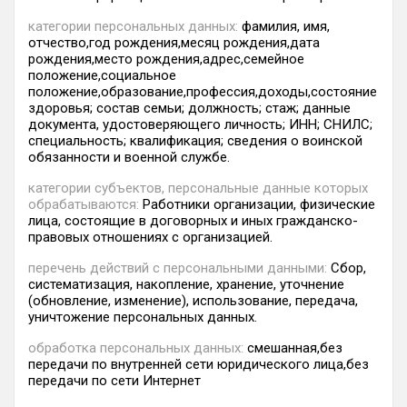
категории персональных данных:
фамилия, имя,
отчество,год рождения,месяц рождения,дата
рождения,место рождения,адрес,семейное
положение,социальное
положение,образование,профессия,доходы,состояние
здоровья; состав семьи; должность; стаж; данные
документа, удостоверяющего личность; ИНН; СНИЛС;
специальность; квалификация; сведения о воинской
обязанности и военной службе.
категории субъектов, персональные данные которых
обрабатываются:
Работники организации, физические
лица, состоящие в договорных и иных гражданско-
правовых отношениях с организацией.
перечень действий с персональными данными:
Сбор,
систематизация, накопление, хранение, уточнение
(обновление, изменение), использование, передача,
уничтожение персональных данных.
обработка персональных данных:
смешанная,без
передачи по внутренней сети юридического лица,без
передачи по сети Интернет