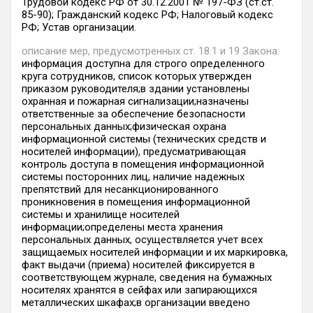
Трудовой кодекс РФ от 30.12.2001 № 197-ФЗ (ст.ст.
85-90); Гражданский кодекс РФ; Налоговый кодекс
РФ; Устав организации.
описание мер, предусмотренных ст. 18.1 и 19 Закона:
информация доступна для строго определенного
круга сотрудников, список которых утвержден
приказом руководителя;в здании установлены
охранная и пожарная сигнализации;назначены
ответственные за обеспечение безопасности
персональных данных;физическая охрана
информационной системы (технических средств и
носителей информации), предусматривающая
контроль доступа в помещения информационной
системы посторонних лиц, наличие надежных
препятствий для несанкционированного
проникновения в помещения информационной
системы и хранилище носителей
информации;определены места хранения
персональных данных, осуществляется учет всех
защищаемых носителей информации и их маркировка,
факт выдачи (приема) носителей фиксируется в
соответствующем журнале, сведения на бумажных
носителях хранятся в сейфах или запирающихся
металлических шкафах;в организации введено