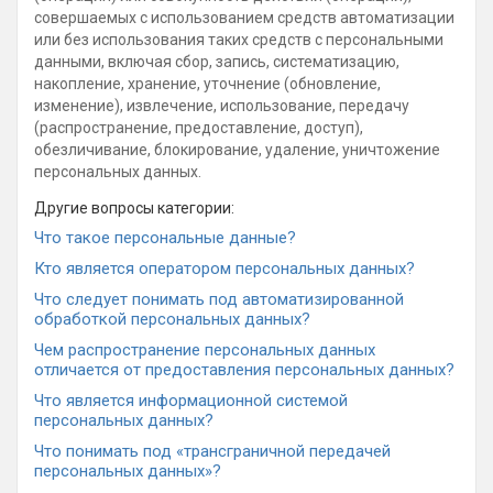
совершаемых с использованием средств автоматизации
или без использования таких средств с персональными
данными, включая сбор, запись, систематизацию,
накопление, хранение, уточнение (обновление,
изменение), извлечение, использование, передачу
(распространение, предоставление, доступ),
обезличивание, блокирование, удаление, уничтожение
персональных данных.
Другие вопросы категории:
Что такое персональные данные?
Кто является оператором персональных данных?
Что следует понимать под автоматизированной
обработкой персональных данных?
Чем распространение персональных данных
отличается от предоставления персональных данных?
Что является информационной системой
персональных данных?
Что понимать под «трансграничной передачей
персональных данных»?