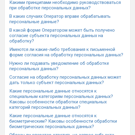
Какими принципами необходимо руководствоваться
при обработке персональных данных?
В каких случаях Оператор вправе обрабатывать
персональные данные?
В какой форме Оператором может быть получено
согласие субъекта персональных данных на
обработку?
Имеются ли какие-либо требования к письменной
форме согласия на обработку персональных данных?
Нужно ли подавать уведомление об обработке
персональных данных?
Согласие на обработку персональных данных может
дать только субъект персональных данных?
Какие персональные данные относятся к
специальным категориям персональных данных?
Каковы особенности обработки специальных
категорий персональных данных?
Какие персональные данные относятся к
биометрическим? Каковы особенности обработки
биометрических персональных данных?